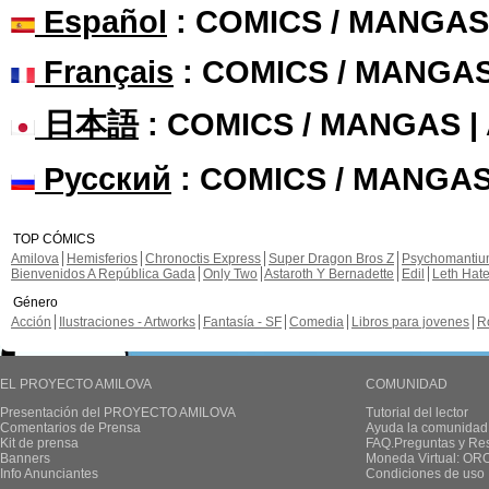
Español
: COMICS / MANGAS
Français
: COMICS / MANGA
日本語
: COMICS / MANGAS 
Русский
: COMICS / MANGAS
TOP CÓMICS
Amilova
Hemisferios
Chronoctis Express
Super Dragon Bros Z
Psychomanti
Bienvenidos A República Gada
Only Two
Astaroth Y Bernadette
Edil
Leth Hat
Género
Acción
Ilustraciones - Artworks
Fantasía - SF
Comedia
Libros para jovenes
R
EL PROYECTO AMILOVA
COMUNIDAD
Presentación del PROYECTO AMILOVA
Tutorial del lector
Comentarios de Prensa
Ayuda la comunidad
Kit de prensa
FAQ.Preguntas y Re
Banners
Moneda Virtual: OR
Info Anunciantes
Condiciones de uso