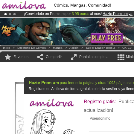
Cómics, Mangas, Comunidad!
¡Conviertete en Premium por
3.95 euros
al mes!
Hazte Premium ya
¡Ya tenemos 134393
miembros
y 1208
Cómics y Mangas!
.
¡
El Kickstarter Amilova está desormado lanzado
!.
Inicio
>
Directorio De Cómics
>
Manga
>
Acción
>
Super Dragon Bros Z
>
Ch. 10
Favoritos
Compartir
Pantalla completa
Mini
Hazte Premium
para leer esta página y otras 1093 páginas ex
Regístrate en Amilova de forma gratuita o inicia sesión si ya tie
Registro gratis:
Publica
actualización!
Pseudónimo: