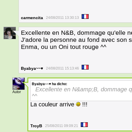
carmencita
24/08/2011 13:30:13
Excellente en N&B, dommage qu'elle ne
36
J'adore la personne au fond avec son so
Enma, ou un Oni tout rouge ^^
Byabya~~♥
24/08/2011 15:13:46
Byabya~~♥
ha dicho:
41
Excellente en N&amp;B, dommage qu'e
Autor
^^
La couleur arrive
!!!
TroyB
25/08/2011 09:09:21