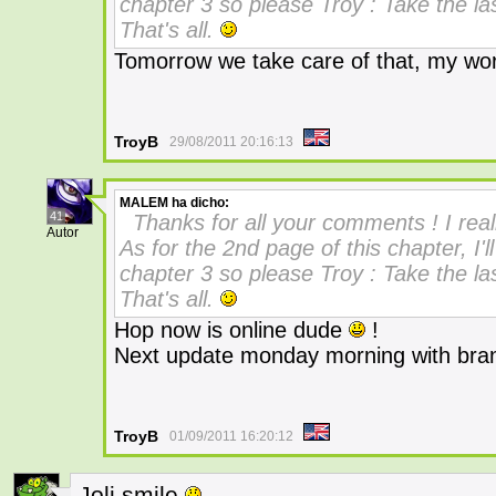
chapter 3 so please Troy : Take the la
That's all.
Tomorrow we take care of that, my w
TroyB
29/08/2011 20:16:13
MALEM
ha dicho:
41
Thanks for all your comments ! I real
Autor
As for the 2nd page of this chapter, I'll
chapter 3 so please Troy : Take the la
That's all.
Hop now is online dude
!
Next update monday morning with bran
TroyB
01/09/2011 16:20:12
Joli smile