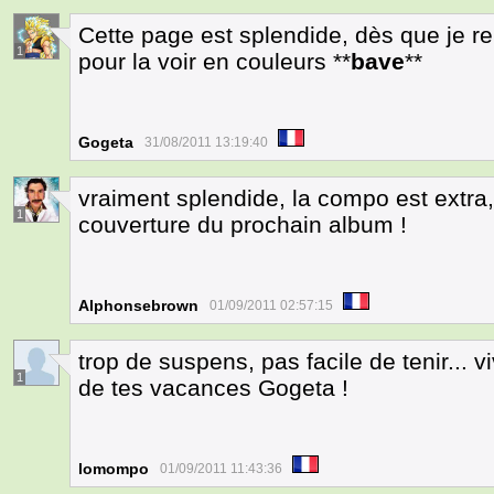
Cette page est splendide, dès que je r
1
pour la voir en couleurs **
bave
**
Gogeta
31/08/2011 13:19:40
vraiment splendide, la compo est extra,
1
couverture du prochain album !
Alphonsebrown
01/09/2011 02:57:15
trop de suspens, pas facile de tenir... 
1
de tes vacances Gogeta !
lomompo
01/09/2011 11:43:36