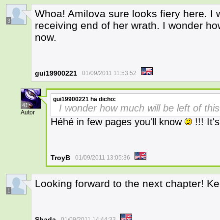
Whoa! Amilova sure looks fiery here. I w
3
receiving end of her wrath. I wonder how
now.
gui19900221
01/09/2011 11:53:52
gui19900221
ha dicho:
41
I wonder how much will be left of thi
Autor
Héhé in few pages you'll know
!!! It'
TroyB
01/09/2011 13:05:36
Looking forward to the next chapter! 
1
Shada
01/09/2011 14:44:33