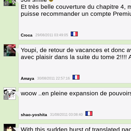
17
Et très belle couverture du chapitre 4, 
puisse recommander un compte Premium
Croca
29/08/2011 03:49:05
Youpi, de retour de vacances et donc a
2
avec plaisir dans la suite du tome 2!!!!
Amaya
30/08/2011 22:57:16
woow ..en pleine expansion de pouvoir
22
shao-yoshita
31/08/2011 03:08:40
With this sudden burst of translated pa