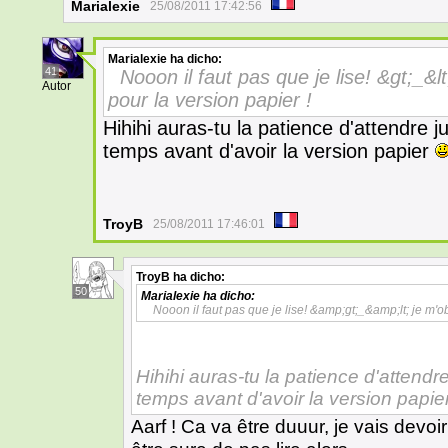
Marialexie
25/08/2011 17:42:56
Marialexie
ha dicho:
41
Nooon il faut pas que je lise! &gt;_&lt
Autor
pour la version papier !
Hihihi auras-tu la patience d'attendre 
temps avant d'avoir la version papier
TroyB
25/08/2011 17:46:01
TroyB
ha dicho:
50
Marialexie
ha dicho:
Nooon il faut pas que je lise! &amp;gt;_&amp;lt; je m'ob
Hihihi auras-tu la patience d'attendr
temps avant d'avoir la version papie
Aarf ! Ca va être duuur, je vais devo