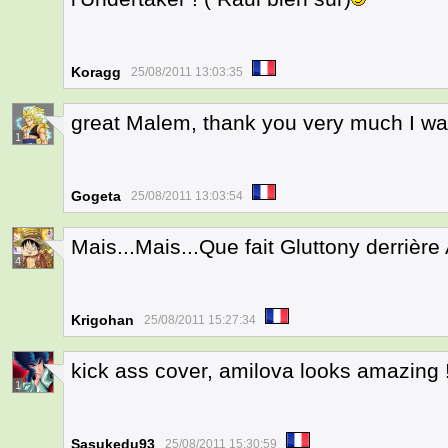
Koragg
25/08/2011 13:03:35
great Malem, thank you very much I was
1
Gogeta
25/08/2011 13:03:54
Mais...Mais...Que fait Gluttony derrière 
4
Krigohan
25/08/2011 15:27:34
kick ass cover, amilova looks amazing !
1
Sasukedu93
25/08/2011 15:30:59