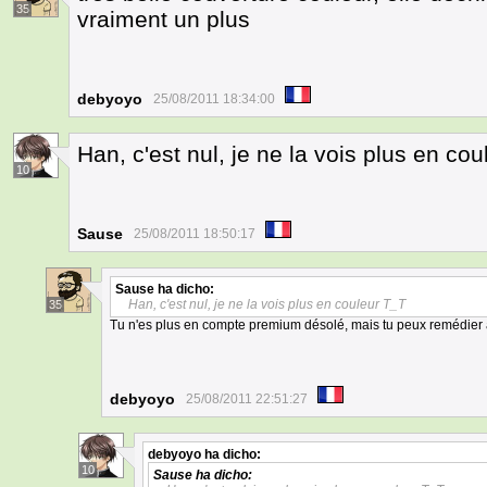
35
vraiment un plus
debyoyo
25/08/2011 18:34:00
Han, c'est nul, je ne la vois plus en co
10
Sause
25/08/2011 18:50:17
Sause
ha dicho:
Han, c'est nul, je ne la vois plus en couleur T_T
35
Tu n'es plus en compte premium désolé, mais tu peux remédier 
debyoyo
25/08/2011 22:51:27
debyoyo
ha dicho:
10
Sause
ha dicho: