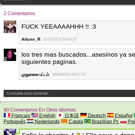
2 Comentarios
FUCK YEEAAAAHHH !! :3
2
Ailunn_R
11/11/2012 23:43:27
los tres mas buscados...asesinos ya se
5
siguientes paginas.
முதுகலை பட்டம்
30/06/2015 06:27:07
Conéctate para comentar
80 Comentarios En Otros Idiomas.
Français
English
日本語
Deutsch
Español
Português
Nederlands
Català
Brazillian Pt.
Pol