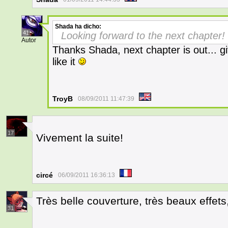
Shada
ha dicho:
41
Looking forward to the next chapter
Autor
Thanks Shada, next chapter is out... g
like it
TroyB
08/09/2011 11:47:39
17
Vivement la suite!
circé
06/09/2011 16:36:13
Très belle couverture, très beaux effets
31