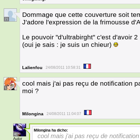
Dommage que cette couverture soit temp
21
J'adore l'expression de la frimousse d'
Le pouvoir "d'ultrabirght" c'est d'avoir 
(oui je sais : je suis un chieur)
Lalienfou
24/08/2011 10:58:31
cool mais j'ai pas reçu de notification 
1
moi ?
Milongina
24/08/2011 11:04:07
Milongina
ha dicho:
41
cool mais j'ai pas reçu de notificatio
Autor