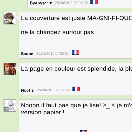
Byabya~~♥
25/08/2011 17:08:35
La couverture est juste MA-GNI-FI-QUE
10
ne la changez surtout pas.
Sause
25/08/2011 17:05:51
La page en couleur est splendide, la pl
22
Noctis
25/08/2011 17:37:22
Nooon il faut pas que je lise! >_ < je m'
50
version papier !