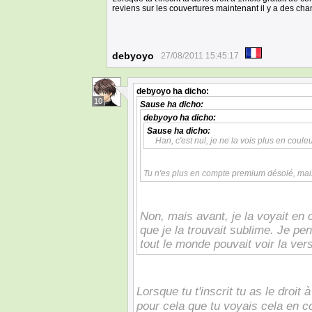
reviens sur les couvertures maintenant il y a des ch
debyoyo
27/08/2011 15:45:17
debyoyo
ha dicho:
10
Sause
ha dicho:
debyoyo
ha dicho:
Sause
ha dicho:
Han, c'est nul, je ne la vois plus en coule
Tu n'es plus en compte premium désolé, mai
Non, mais avant, je la voyait en 
que je la trouvait sublime. Je pe
tout le monde pouvait voir la ver
Lorsque tu t'inscrit tu as le droi
pour cela que tu voyais cela en c