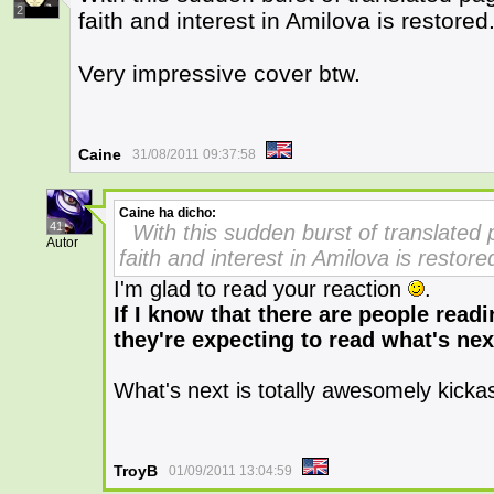
2
faith and interest in Amilova is restored
Very impressive cover btw.
Caine
31/08/2011 09:37:58
Caine
ha dicho:
41
With this sudden burst of translated 
Autor
faith and interest in Amilova is restore
I'm glad to read your reaction
.
If I know that there are people read
they're expecting to read what's nex
What's next is totally awesomely kickass.
TroyB
01/09/2011 13:04:59