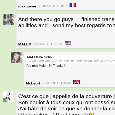
maxpower
25/08/2011 11:18:57
And there you go guys ! I finished trans
5
abilities and I send my best regards to 
MALEM
25/08/2011 11:20:22
MALEM
ha dicho:
And there you go guys ! I finished translating chapter 3 with 
15
You rock Malem !!!! Thanks !!!
McLeod
25/08/2011 11:39:48
C'est ce que j'appelle de la couverture 
28
Bon boulot à tous ceux qui ont bossé sur
J'ai hâte de voir ce que va donner la co
l'Undertaker ! ( Raul bien sûr)