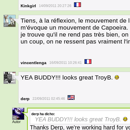
Kinkgirl
14/09/2011 20:27:26
Tiens, à la réflexion, le mouvement de 
29
m'évoque un mouvement de Capoeira. C
je trouve qu'il ne rend pas très bien, o
un coup, on ne ressent pas vraiment l'i
vincentlenga
16/09/2011 10:26:41
YEA BUDDY!!! looks great TroyB.
2
derp
22/09/2011 02:45:46
derp
ha dicho:
41
YEA BUDDY!!! looks great TroyB.
Autor
Thanks Derp, we're working hard for y