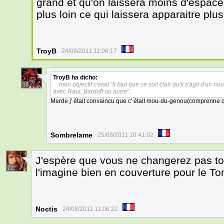
grand et qu'on laissera moins d'espace 
plus loin ce qui laissera apparaitre plu
TroyB
24/08/2011 11:06:17
TroyB
ha dicho:
mon objectif c'était "il faut que ce soit clair qu'il s'agit d'
16
avec Raul, Bardaff ou autre".
Merde j' était convaincu que c' était mou-du-genou(comprenne q
Sombrelame
25/08/2011 10:41:02
J'espère que vous ne changerez pas tout
22
l'imagine bien en couverture pour le Tom
Noctis
24/08/2011 11:06:22