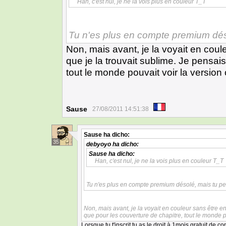
Han, c'est nul, je ne la vois plus en couleur T_T
Tu n'es plus en compte premium dés
Non, mais avant, je la voyait en coul
que je la trouvait sublime. Je pensai
tout le monde pouvait voir la version 
Sause
27/08/2011 14:51:38
Sause
ha dicho:
35
debyoyo
ha dicho:
Sause
ha dicho:
Han, c'est nul, je ne la vois plus en couleur T_T
Tu n'es plus en compte premium désolé, mais tu pe
Non, mais avant, je la voyait en couleur sans être en
que pour les couverture de chapitre, tout le monde p
Lorsque tu t'inscrit tu as le droit à 1mois gratuit de