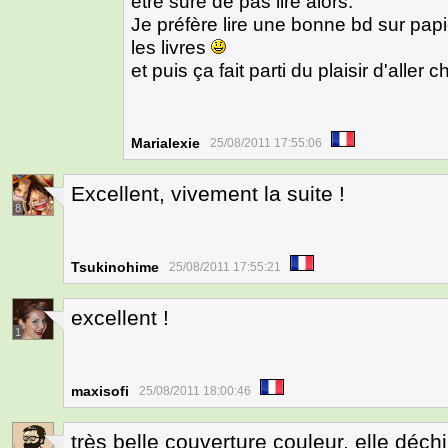
être sure de pas lire alors.
Je préfère lire une bonne bd sur papie
les livres
et puis ça fait parti du plaisir d'aller
Marialexie
25/08/2011 17:55:06
Excellent, vivement la suite !
8
Tsukinohime
25/08/2011 17:55:21
excellent !
1
maxisofi
25/08/2011 18:00:46
très belle couverture couleur, elle déchi