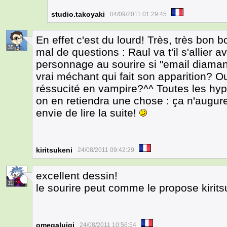
studio.takoyaki
04/09/2011 01:29:45
En effet c'est du lourd! Très, très bon 
35
mal de questions : Raul va t'il s'allier 
personnage au sourire si "email diamant,
vrai méchant qui fait son apparition? O
réssucité en vampire?^^ Toutes les hyp
on en retiendra une chose : ça n'augur
envie de lire la suite!
kiritsukeni
24/08/2011 09:42:29
excellent dessin!
11
le sourire peut comme le propose kirits
omegaluigi
24/08/2011 10:56:54