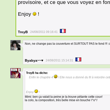
provisoire, et ce que vous voyez en fo
Enjoy
!
TroyB
24/08/2011 09:16:41
Non, ne change pas la couverture et SURTOUT PAS le fond !!! :
36
Byabya~~♥
24/08/2011 15:14:31
TroyB
ha dicho:
32
Enfin le chapitre 4
! Elle nous a donné du fil à retordre ce
Enjoy
!
Mimi: ben ça valait la peine je la trouve pétante cette couv!
la colo, la composition, très belle mise en bouche \^o^/