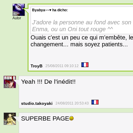
Byabya~~♥
ha dicho:
41
Autor
J'adore la personne au fond avec son s
Enma, ou un Oni tout rouge ^^
Ouais c'est un peu ce qui m'embête, les
changement... mais soyez patients...
TroyB
25/08/2011 09:10:12
Yeah !!! De l'inédit!!
32
studio.takoyaki
24/08/2011 20:53:43
SUPERBE PAGE
2