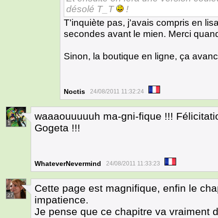
désolé T_T
!
T'inquiète pas, j'avais compris en li
secondes avant le mien. Merci qua
Sinon, la boutique en ligne, ça avan
Noctis
24/08/2011 11:32:24
waaaouuuuuh ma-gni-fique !!! Félicitati
1
Gogeta !!!
WhateverNevermind
24/08/2011 11:33:23
Cette page est magnifique, enfin le chap
27
impatience.
Je pense que ce chapitre va vraiment