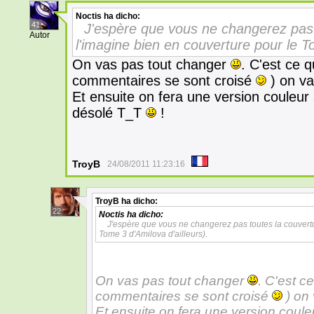
Noctis
ha dicho:
41
J'espère que vous ne changerez pas to
Autor
l'imagine bien en couverture pour le To
On vas pas tout changer
. C'est ce 
commentaires se sont croisé
) on va
Et ensuite on fera une version couleur 
désolé T_T
!
TroyB
24/08/2011 11:23:16
TroyB
ha dicho:
22
Noctis
ha dicho:
J'espère que vous ne changerez pas toutes la couverture
Tome 3 d'Amilova d'ailleurs).
On vas pas tout changer
. C'est c
commentaires se sont croisé
) on 
Et ensuite on fera une version couleu