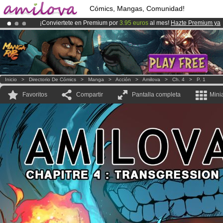
Cómics, Mangas, Comunidad!
¡Conviertete en Premium por
3.95 euros
al mes!
Hazte Premium ya
¡Ya tenemos 100000
miembros
y 1000
Cómics y Mangas!
.
¡
El Kickstarter Amilova está desormado lanzado
!.
Inicio
>
Directorio De Cómics
>
Manga
>
Acción
>
Amilova
>
Ch. 4
>
P. 1
Favoritos
Compartir
Pantalla completa
Mini