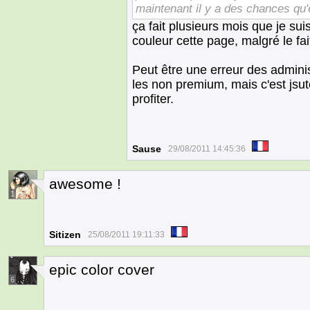
maintenant il y a des chances qu
ça fait plusieurs mois que je suis 
couleur cette page, malgré le fai
Peut être une erreur des adminis
les non premium, mais c'est jsut
profiter.
Sause
29/08/2011 14:45:36
awesome !
1
Sitizen
25/08/2011 19:11:33
epic color cover
6