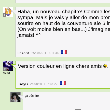
Haha, un nouveau chapitre! Comme les a
1
sympa. Mais je vais y aller de mon prem
sourire en haut de la couverture aie 6 
(On voit moins bien en bas...) J'imagine
jamais! ^^
linscrit
25/08/2011 16:11:36
Version couleur en ligne chers amis
.
41
Autor
TroyB
25/08/2011 16:46:27
ça déchire !
36