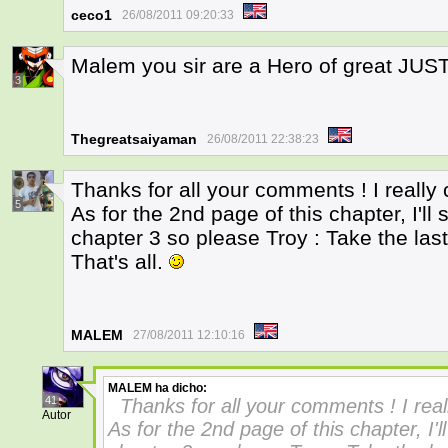
ceco1
26/08/2011 09:20:33
Malem you sir are a Hero of great JUST
3
Thegreatsaiyaman
26/08/2011 22:38:23
Thanks for all your comments ! I really 
5
As for the 2nd page of this chapter, I'll s
chapter 3 so please Troy : Take the last
That's all.
MALEM
27/08/2011 12:10:16
MALEM
ha dicho:
41
Thanks for all your comments ! I real
Autor
As for the 2nd page of this chapter, I'll