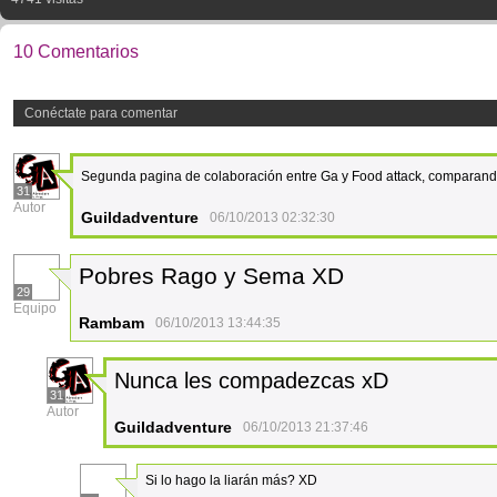
10 Comentarios
Conéctate para comentar
Segunda pagina de colaboración entre Ga y Food attack, comparand
31
Autor
Guildadventure
06/10/2013 02:32:30
Pobres Rago y Sema XD
29
Equipo
Rambam
06/10/2013 13:44:35
Nunca les compadezcas xD
31
Autor
Guildadventure
06/10/2013 21:37:46
Si lo hago la liarán más? XD