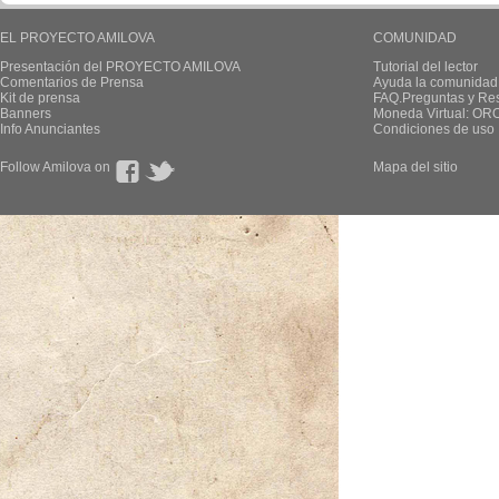
EL PROYECTO AMILOVA
COMUNIDAD
Presentación del PROYECTO AMILOVA
Tutorial del lector
Comentarios de Prensa
Ayuda la comunidad
Kit de prensa
FAQ.Preguntas y Re
Banners
Moneda Virtual: OR
Info Anunciantes
Condiciones de uso
Follow Amilova on
Mapa del sitio