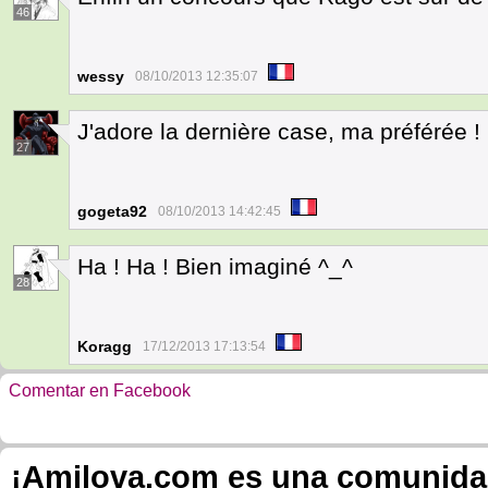
46
wessy
08/10/2013 12:35:07
J'adore la dernière case, ma préférée !
27
gogeta92
08/10/2013 14:42:45
Ha ! Ha ! Bien imaginé ^_^
28
Koragg
17/12/2013 17:13:54
Comentar en Facebook
¡Amilova.com es una comunidad 