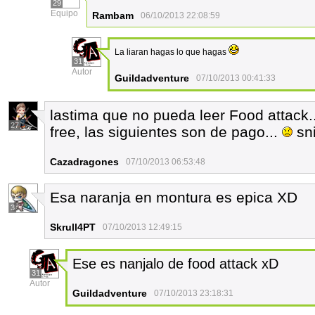
29
Equipo
Rambam
06/10/2013 22:08:59
La liaran hagas lo que hagas
31
Autor
Guildadventure
07/10/2013 00:41:33
lastima que no pueda leer Food attack.
27
free, las siguientes son de pago...
sni
Cazadragones
07/10/2013 06:53:48
Esa naranja en montura es epica XD
3
Skrull4PT
07/10/2013 12:49:15
Ese es nanjalo de food attack xD
31
Autor
Guildadventure
07/10/2013 23:18:31