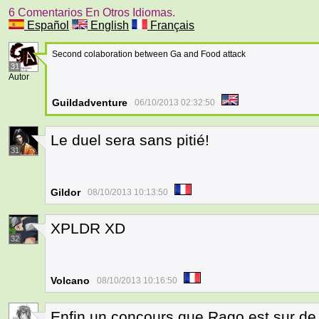
6 Comentarios En Otros Idiomas.
Español
English
Français
Second colaboration between Ga and Food attack
31
Autor
Guildadventure
06/10/2013 02:32:50
Le duel sera sans pitié!
31
Gildor
08/10/2013 10:13:50
XPLDR XD
32
Volcano
08/10/2013 10:16:50
Enfin un concours que Rago est sur d