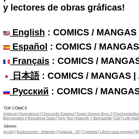
y lectores de obras gráficas!
English
: COMICS / MANGAS
Español
: COMICS / MANGAS
Français
: COMICS / MANGA
日本語
: COMICS / MANGAS 
Русский
: COMICS / MANGAS
TOP CÓMICS
Amilova
Hemisferios
Chronoctis Express
Super Dragon Bros Z
Psychomanti
Bienvenidos A República Gada
Only Two
Astaroth Y Bernadette
Edil
Leth Hat
Género
Acción
Ilustraciones - Artworks
Fantasía - SF
Comedia
Libros para jovenes
R