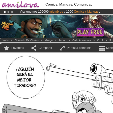
Cómics, Mangas, Comunidad!
¡Ya tenemos 100000
miembros
y 1000
Cómics y Mangas!
.
¡Conviertete en Premium por
3.95 euros
al mes!
Hazte Premium ya
¡
El Kickstarter Amilova está desormado lanzado
!.
Inicio
>
Directorio De Cómics
>
Manga
>
Acción
>
Guild Adventure
>
Ch. 9
>
P.
Favoritos
Compartir
Pantalla completa
Mini