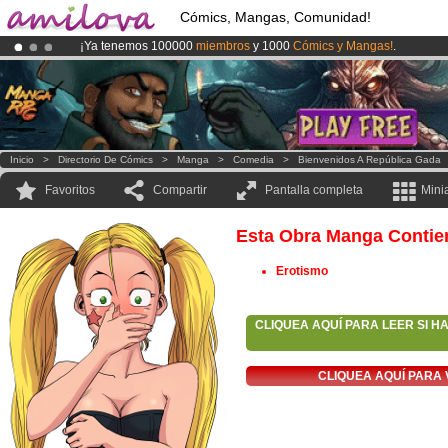
Cómics, Mangas, Comunidad!
¡Ya tenemos 100000
miembros
y 1000
Cómics y Mangas!
.
¡
El Kickstarter Amilova está desormado lanzado
!.
¡Conviertete en Premium por
3.95 euros
al mes!
Hazte Premium ya
Inicio
>
Directorio De Cómics
>
Manga
>
Comedia
>
Bienvenidos A República Gada
Favoritos
Compartir
Pantalla completa
Mini
Esta Obra Manga Contie
Erotismo
CLIQUEA AQUÍ PARA LEER SI H
CLIQUEA AQUÍ PARA 