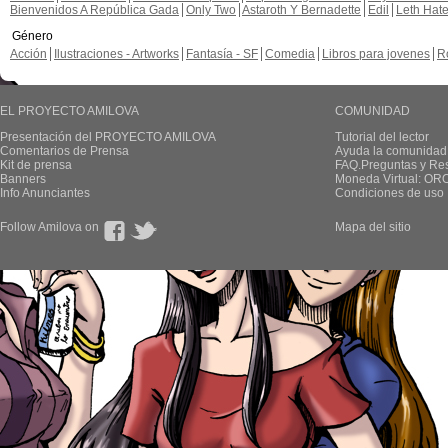
Bienvenidos A República Gada
Only Two
Astaroth Y Bernadette
Edil
Leth Hat
Género
Acción
Ilustraciones - Artworks
Fantasía - SF
Comedia
Libros para jovenes
R
EL PROYECTO AMILOVA
COMUNIDAD
Presentación del PROYECTO AMILOVA
Tutorial del lector
Comentarios de Prensa
Ayuda la comunidad
Kit de prensa
FAQ.Preguntas y Re
Banners
Moneda Virtual: OR
Info Anunciantes
Condiciones de uso
Follow Amilova on
Mapa del sitio