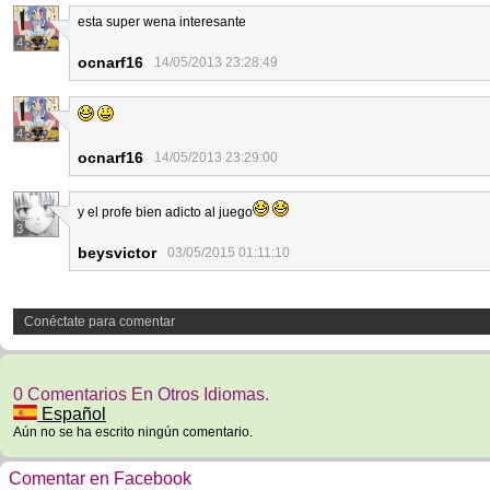
esta super wena interesante
4
ocnarf16
14/05/2013 23:28:49
4
ocnarf16
14/05/2013 23:29:00
y el profe bien adicto al juego
3
beysvictor
03/05/2015 01:11:10
Conéctate para comentar
0 Comentarios En Otros Idiomas.
Español
Aún no se ha escrito ningún comentario.
Comentar en Facebook