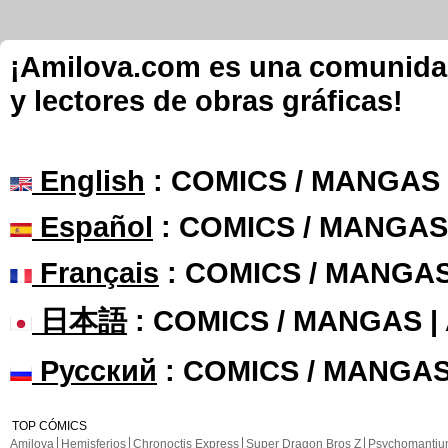
¡Amilova.com es una comunidad 
y lectores de obras gráficas!
English
: COMICS / MANGAS
Español
: COMICS / MANGAS
Français
: COMICS / MANGA
日本語
: COMICS / MANGAS 
Русский
: COMICS / MANGAS
TOP CÓMICS
Amilova
Hemisferios
Chronoctis Express
Super Dragon Bros Z
Psychomanti