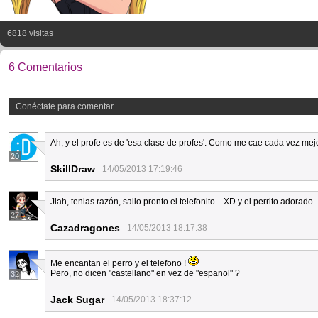
6818 visitas
6 Comentarios
Conéctate para comentar
Ah, y el profe es de 'esa clase de profes'. Como me cae cada vez mejo
20
SkillDraw
14/05/2013 17:19:46
Jiah, tenias razón, salio pronto el telefonito... XD y el perrito adorado.
27
Cazadragones
14/05/2013 18:17:38
Me encantan el perro y el telefono !
Pero, no dicen "castellano" en vez de "espanol" ?
32
Jack Sugar
14/05/2013 18:37:12