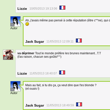
Lizzie
10/05/2013 19:13:06
Ah, j'avais même pas pensé à cette réputation (être c**ne), qui 
32
Autor
Jack Sugar
11/05/2013 12:09:11
va déprimer
Tout le monde préfère les brunes maintenant...T.T
(t'as raison, chacun ses goûts!^^)
26
Lizzie
11/05/2013 18:40:07
Mais au fait, si tu dis ça, ça veut dire que t'es blonde ?
(et ouais !)
32
Autor
Jack Sugar
11/05/2013 18:49:59