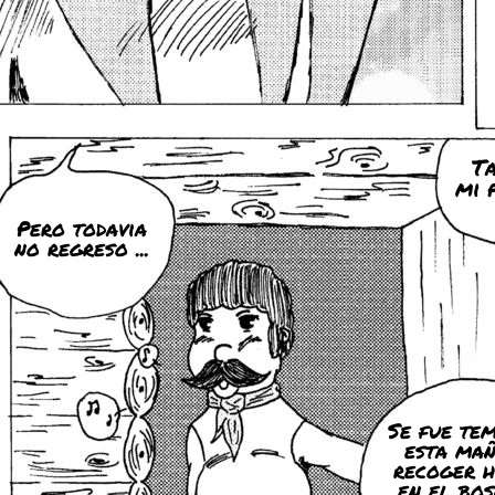
Ta
mi p
Pero todavia
no regreso ...
Se fue te
esta mañ
recoger 
en el bosq