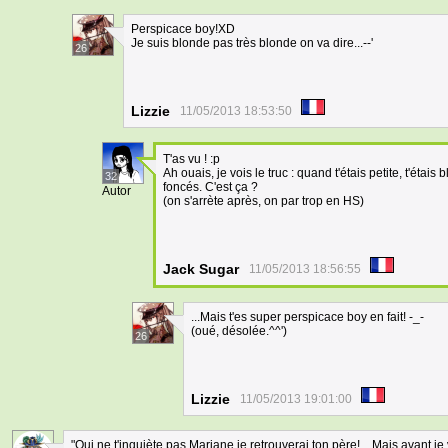
Perspicace boy!XD
Je suis blonde pas très blonde on va dire...--'
26
Lizzie
11/05/2013 18:53:50
T'as vu ! :p
Ah ouais, je vois le truc : quand t'étais petite, t'éta
32
foncés. C'est ça ?
Autor
(on s'arrète après, on par trop en HS)
Jack Sugar
11/05/2013 18:56:55
...Mais t'es super perspicace boy en fait! -_-
(oué, désolée.^^')
26
Lizzie
11/05/2013 19:01:00
"Oui ne t'inquiète pas Mariane je retrouverai ton père!... Mais avant 