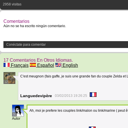
2958 visitas
Comentarios
Aún no se ha escrito ningún comentario.
Conéctate para comentar
17 Comentarios En Otros Idiomas.
Français
Español
English
C'est meugnon (fais gaffe, je suis une grande fan du couple Zelda et L
12
Languedevipère
03/02/2013 19:26:25
Ah, moi je prefere les couples link/malon ou link/marine ( peut 
32
Autor