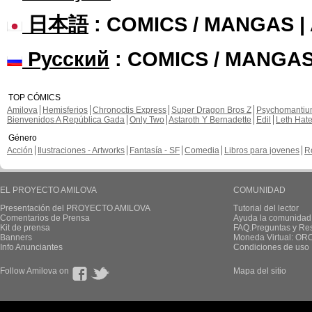
日本語
: COMICS / MANGAS 
Русский
: COMICS / MANGAS
TOP CÓMICS
Amilova
Hemisferios
Chronoctis Express
Super Dragon Bros Z
Psychomanti
Bienvenidos A República Gada
Only Two
Astaroth Y Bernadette
Edil
Leth Hat
Género
Acción
Ilustraciones - Artworks
Fantasía - SF
Comedia
Libros para jovenes
R
EL PROYECTO AMILOVA
COMUNIDAD
Presentación del PROYECTO AMILOVA
Tutorial del lector
Comentarios de Prensa
Ayuda la comunidad
Kit de prensa
FAQ.Preguntas y Re
Banners
Moneda Virtual: OR
Info Anunciantes
Condiciones de uso
Follow Amilova on
Mapa del sitio