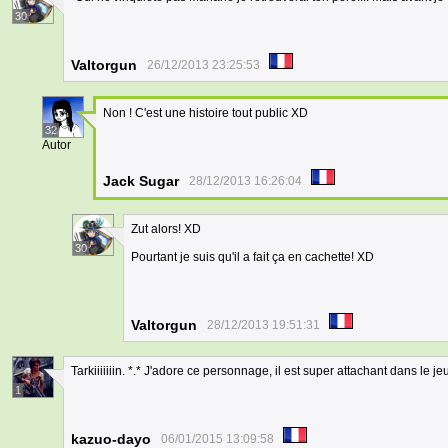
30
Valtorgun
26/12/2013 23:25:53
Non ! C'est une histoire tout public XD
32
Autor
Jack Sugar
28/12/2013 16:26:04
Zut alors! XD
30
Pourtant je suis qu'il a fait ça en cachette! XD
Valtorgun
28/12/2013 19:51:31
Tarkiiiiiiin. *.* J'adore ce personnage, il est super attachant dans le jeu
1
kazuo-dayo
06/01/2015 13:09:58