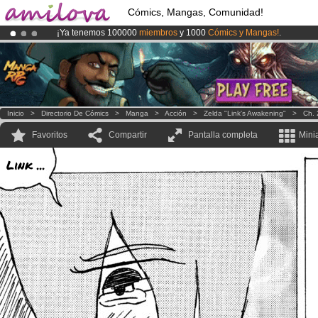
Cómics, Mangas, Comunidad!
¡Ya tenemos 100000
miembros
y 1000
Cómics y Mangas!
.
¡
El Kickstarter Amilova está desormado lanzado
!.
¡Conviertete en Premium por
3.95 euros
al mes!
Hazte Premium ya
Inicio
>
Directorio De Cómics
>
Manga
>
Acción
>
Zelda "Link's Awakening"
>
Ch. 
Favoritos
Compartir
Pantalla completa
Mini
Link ...