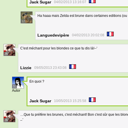
Jack Sugar
04/02/2013 13:16:07
Ha haaa mais Zelda est brune dans certaines editions (ou 
12
Languedevipère
04/02/2013 20:02:08
C'est méchant pour les blondes ce que tu dis là!--'
26
Lizzie
09/05/2013 23:43:08
En quoi ?
32
Autor
Jack Sugar
10/05/2013 15:25:58
....Que tu préfère les brunes, c'est méchant! Bon c'est sûr que les b
_-
26