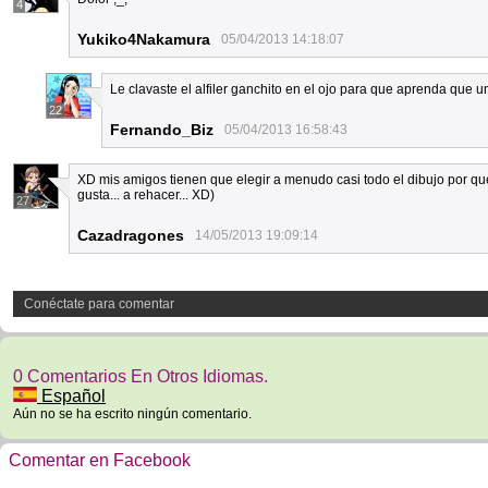
4
Yukiko4Nakamura
05/04/2013 14:18:07
Le clavaste el alfiler ganchito en el ojo para que aprenda que 
22
Fernando_Biz
05/04/2013 16:58:43
XD mis amigos tienen que elegir a menudo casi todo el dibujo por que
gusta... a rehacer... XD)
27
Cazadragones
14/05/2013 19:09:14
Conéctate para comentar
0 Comentarios En Otros Idiomas.
Español
Aún no se ha escrito ningún comentario.
Comentar en Facebook