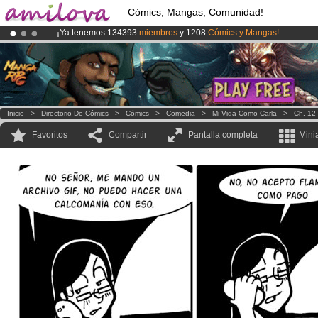
Cómics, Mangas, Comunidad!
¡Ya tenemos 134393
miembros
y 1208
Cómics y Mangas!
.
¡
El Kickstarter Amilova está desormado lanzado
!.
¡Conviertete en Premium por
3.95 euros
al mes!
Hazte Premium ya
Inicio
>
Directorio De Cómics
>
Cómics
>
Comedia
>
Mi Vida Como Carla
>
Ch. 12
Favoritos
Compartir
Pantalla completa
Mini