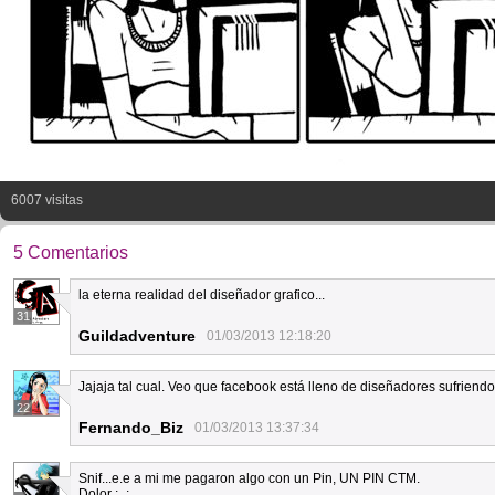
6007 visitas
5 Comentarios
la eterna realidad del diseñador grafico...
31
Guildadventure
01/03/2013 12:18:20
Jajaja tal cual. Veo que facebook está lleno de diseñadores sufriendo 
22
Fernando_Biz
01/03/2013 13:37:34
Snif...e.e a mi me pagaron algo con un Pin, UN PIN CTM.
Dolor ;_;