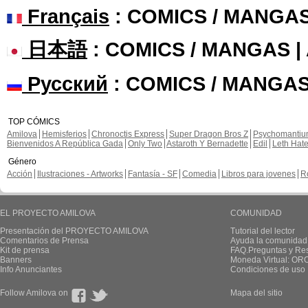
Français
: COMICS / MANGA
日本語
: COMICS / MANGAS 
Русский
: COMICS / MANGAS
TOP CÓMICS
Amilova
Hemisferios
Chronoctis Express
Super Dragon Bros Z
Psychomanti
Bienvenidos A República Gada
Only Two
Astaroth Y Bernadette
Edil
Leth Hat
Género
Acción
Ilustraciones - Artworks
Fantasía - SF
Comedia
Libros para jovenes
R
EL PROYECTO AMILOVA
COMUNIDAD
Presentación del PROYECTO AMILOVA
Tutorial del lector
Comentarios de Prensa
Ayuda la comunidad
Kit de prensa
FAQ.Preguntas y Re
Banners
Moneda Virtual: OR
Info Anunciantes
Condiciones de uso
Follow Amilova on
Mapa del sitio