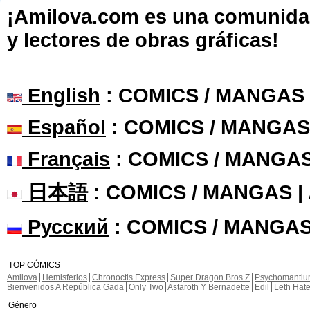
¡Amilova.com es una comunidad 
y lectores de obras gráficas!
English
: COMICS / MANGAS
Español
: COMICS / MANGAS
Français
: COMICS / MANGA
日本語
: COMICS / MANGAS 
Русский
: COMICS / MANGAS
TOP CÓMICS
Amilova
Hemisferios
Chronoctis Express
Super Dragon Bros Z
Psychomanti
Bienvenidos A República Gada
Only Two
Astaroth Y Bernadette
Edil
Leth Hat
Género