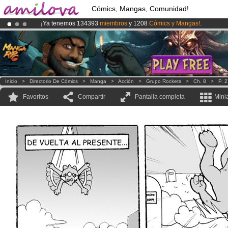
Cómics, Mangas, Comunidad!
¡Ya tenemos 134393
miembros
y 1208
Cómics y Mangas!
.
¡
El Kickstarter Amilova está desormado lanzado
!.
¡Conviertete en Premium por
3.95 euros
al mes!
Hazte Premium ya
Inicio
>
Directorio De Cómics
>
Manga
>
Acción
>
Grupo Rockets
>
Ch. 8
>
P. 
Favoritos
Compartir
Pantalla completa
Mini