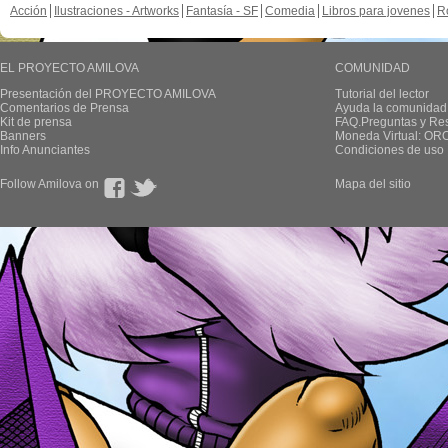
Acción
Ilustraciones - Artworks
Fantasía - SF
Comedia
Libros para jovenes
R
EL PROYECTO AMILOVA
COMUNIDAD
Presentación del PROYECTO AMILOVA
Tutorial del lector
Comentarios de Prensa
Ayuda la comunidad
Kit de prensa
FAQ.Preguntas y Re
Banners
Moneda Virtual: OR
Info Anunciantes
Condiciones de uso
Follow Amilova on
Mapa del sitio