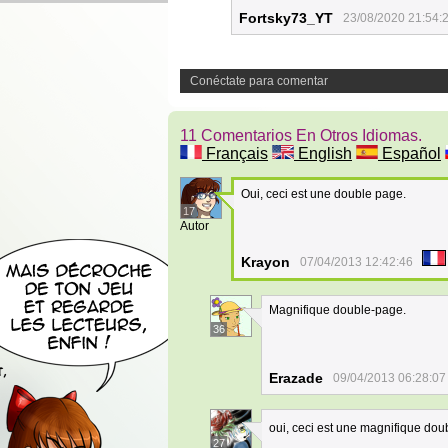
Fortsky73_YT
23/08/2020 21:54:
Conéctate para comentar
11 Comentarios En Otros Idiomas.
Français
English
Español
Oui, ceci est une double page.
17
Autor
Krayon
07/04/2013 12:42:46
Magnifique double-page.
36
Erazade
09/04/2013 06:28:07
oui, ceci est une magnifique do
27