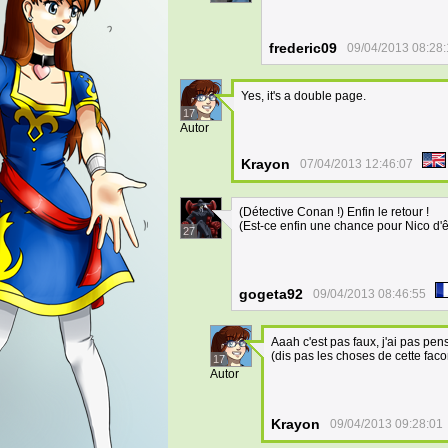
frederic09
09/04/2013 08:28
Yes, it's a double page.
17
Autor
Krayon
07/04/2013 12:46:07
(Détective Conan !) Enfin le retour !
(Est-ce enfin une chance pour Nico d'êt
27
gogeta92
09/04/2013 08:46:55
Aaah c'est pas faux, j'ai pas pen
(dis pas les choses de cette facon,
17
Autor
Krayon
09/04/2013 09:28:01