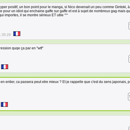
hyper positif, un bon point pour le manga, si Nico devenait un peu comme Gintoki, à
ste pour un idiot qui enchaine gaffe sur gaffe et est à sujet de nombreux gag mais 
i importes, il se montre sérieux ET utile ^^
1:35:29
ression quqe ça par en "wtf"
e en entier, ca passera peut etre mieux ? Et je rappelle que c'est du sens japonais, p