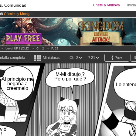
s, Comunidad!
Únete a Amilova
Inici
08
Cómics y Mangas!
.
uros
al mes!
Hazte Premium ya
ado lanzado
!.
>
Level UP ! (OLD)
>
Ch. 2
>
P. 21
ntalla completa
Miniaturas
Ch. 2
P. 21
Prev.
S
M-Mi dibujo ?
Pero por qué ?
Al principio me
negaba a
Lo entend
creermelo
vió
!