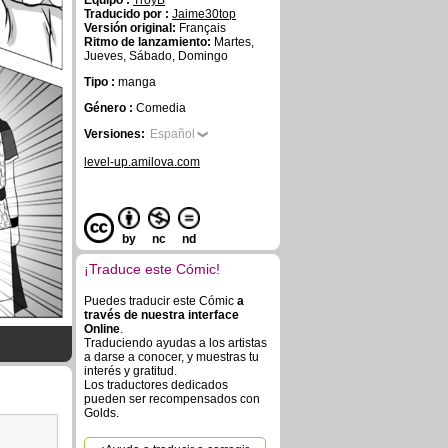
Equipo :
TroyB
Traducido por :
Jaime30top
Versión original:
Français
Ritmo de lanzamiento:
Martes,
Jueves, Sábado, Domingo
Tipo :
manga
Género :
Comedia
Versiones:
Español
level-up.amilova.com
by
nc
nd
¡Traduce este Cómic!
Puedes traducir este Cómic
a
través de nuestra interface
Online
.
Traduciendo ayudas a los artistas
a darse a conocer, y muestras tu
interés y gratitud.
Los traductores dedicados
pueden ser recompensados con
Golds.