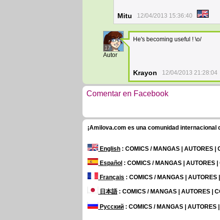
Mitu
12/04/2013 15:36:40
He's becoming useful ! \o/
17
Autor
Krayon
12/04/2013 21:28:04
Comentar en Facebook
¡Amilova.com es una comunidad internacional de
English
: COMICS / MANGAS | AUTORES |
Español
: COMICS / MANGAS | AUTORES 
Français
: COMICS / MANGAS | AUTORES
日本語
: COMICS / MANGAS | AUTORES |
Русский
: COMICS / MANGAS | AUTORES 