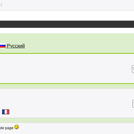
27
Русский
uble page