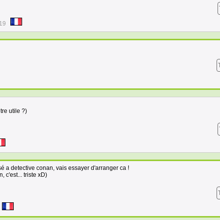
:19
re utile ?)
sé a detective conan, vais essayer d'arranger ca !
 c'est... triste xD)