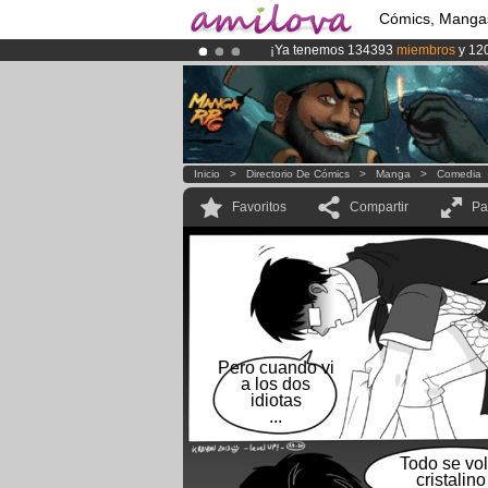
Cómics, Manga
¡Ya tenemos 134393
miembros
y 12
¡Conviertete en Premium por
3.95 e
¡
El Kickstarter Amilova está desorm
Inicio
>
Directorio De Cómics
>
Manga
>
Comedia
Favoritos
Compartir
Pa
Pero cuando vi
a los dos
idiotas
...
Todo se vol
cristalino 