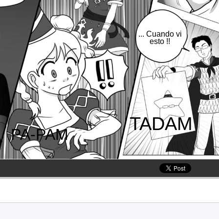
... Cuando vi
esto !!
TADAM
PA-PAM