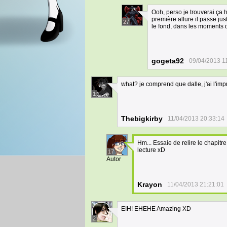
Ooh, perso je trouverai ça 
première allure il passe ju
27
le fond, dans les moments qu
gogeta92
09/04/2013 1
what? je comprend que dalle, j'ai l'imp
1
Thebigkirby
11/04/2013 20:33:14
Hm... Essaie de relire le chapitr
lecture xD
17
Autor
Krayon
11/04/2013 21:21:01
EIH! EHEHE Amazing XD
2