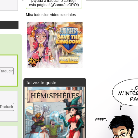
¡Ayuda a traducir o corregir
esta página! (¡Ganarás ORO!)
Mira todos los video tutoriales
Traducir
Tal vez te guste
Traducir