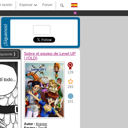
ar sesión
Explorar
Forum
¡Síguenos!
Sobre el equipo de Level UP
iguiente
! (OLD)
129
í todo...
283
101
Autor :
Krayon