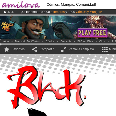
Cómics, Mangas, Comunidad!
¡Ya tenemos 100000
miembros
y 1000
Cómics y Mangas!
.
¡
El Kickstarter Amilova está desormado lanzado
!.
¡Conviertete en Premium por
3.95 euros
al mes!
Hazte Premium ya
Inicio
>
Directorio De Cómics
>
Cómics
>
Comedia
>
El Gato Elias
>
Ch. 4
>
P. 
Favoritos
Compartir
Pantalla completa
Mini