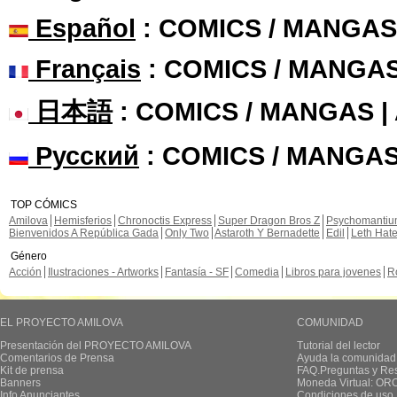
Español
: COMICS / MANGAS
Français
: COMICS / MANGA
日本語
: COMICS / MANGAS 
Русский
: COMICS / MANGAS
TOP CÓMICS
Amilova
Hemisferios
Chronoctis Express
Super Dragon Bros Z
Psychomanti
Bienvenidos A República Gada
Only Two
Astaroth Y Bernadette
Edil
Leth Hat
Género
Acción
Ilustraciones - Artworks
Fantasía - SF
Comedia
Libros para jovenes
R
EL PROYECTO AMILOVA
COMUNIDAD
Presentación del PROYECTO AMILOVA
Tutorial del lector
Comentarios de Prensa
Ayuda la comunidad
Kit de prensa
FAQ.Preguntas y Re
Banners
Moneda Virtual: OR
Info Anunciantes
Condiciones de uso