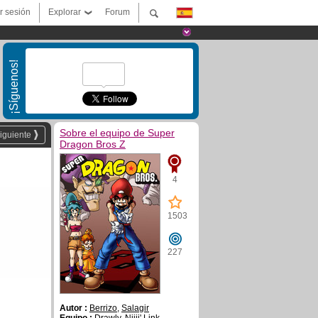
ar sesión
Explorar
Forum
¡Síguenos!
Sobre el equipo de Super
iguiente
Dragon Bros Z
4
1503
227
Autor :
Berrizo
,
Salagir