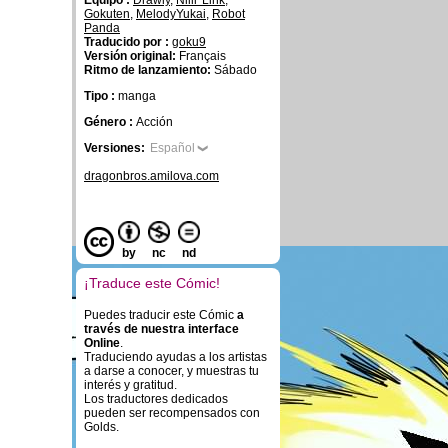
Equipo :
Drawly
,
Niiii' Link
,
Gokuten
,
MelodyYukai
,
Robot
Panda
Traducido por :
goku9
Versión original:
Français
Ritmo de lanzamiento:
Sábado
Tipo :
manga
Género :
Acción
Versiones:
Español
dragonbros.amilova.com
by
nc
nd
¡Traduce este Cómic!
Puedes traducir este Cómic
a
través de nuestra interface
Online
.
Traduciendo ayudas a los artistas
a darse a conocer, y muestras tu
interés y gratitud.
Los traductores dedicados
pueden ser recompensados con
Golds.