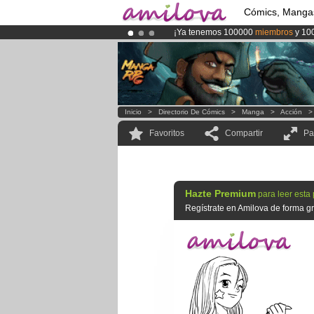
Cómics, Manga
¡Ya tenemos 100000
miembros
y 10
¡Conviertete en Premium por
3.95 e
¡
El Kickstarter Amilova está desorm
Inicio
>
Directorio De Cómics
>
Manga
>
Acción
Favoritos
Compartir
Pa
Hazte Premium
para leer esta
Regístrate en Amilova de forma gra