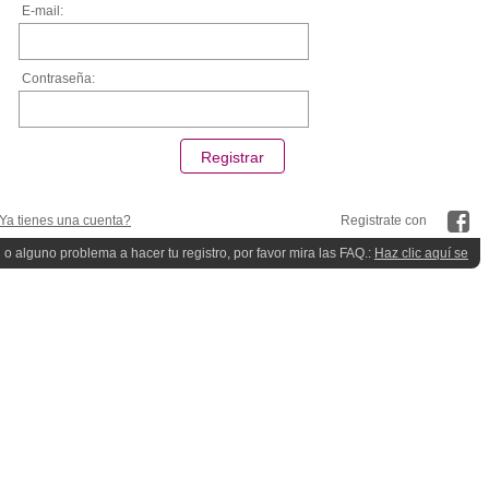
E-mail:
Contraseña:
Ya tienes una cuenta?
Registrate con
 o alguno problema a hacer tu registro, por favor mira las FAQ.:
Haz clic aquí se
quieres ayuda!