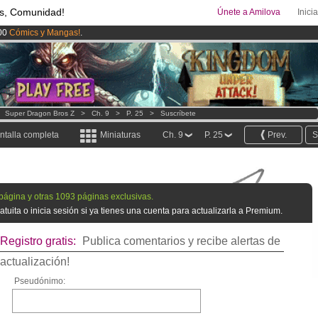
s, Comunidad!
Únete a Amilova
Inici
00
Cómics y Mangas!
.
uros
al mes!
Hazte Premium ya
ado lanzado
!.
>
Super Dragon Bros Z
>
Ch. 9
>
P. 25
>
Suscríbete
ntalla completa
Miniaturas
Ch. 9
P. 25
Prev.
S
 página y otras 1093 páginas exclusivas.
tuita o inicia sesión si ya tienes una cuenta para actualizarla a Premium.
Registro gratis:
Publica comentarios y recibe alertas de
actualización!
Pseudónimo: