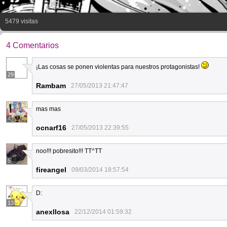
5479 visitas
4 Comentarios
¡Las cosas se ponen violentas para nuestros protagonistas!
29
Rambam
27/05/2013 21:47:47
mas mas
4
ocnarf16
27/05/2013 22:39:55
noo!!! pobresito!!! TT^TT
5
fireangel
09/03/2014 18:57:54
D:
13
anexllosa
22/12/2014 01:59:32