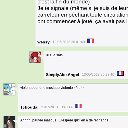
c'est la fin du monde)
Je te signale (même si je suis de leur
carrefour empêchant toute circulation
ont commencer à joué, ça avait pas l
wessy
13/05/2013 20:01:40
XD Je sais!
6
SimplyAlexAngel
13/05/2013 20:28:40
violent pour une musique violente </troll>
23
Tchouda
19/07/2013 13:40:14
Ahhhh, pauvre masque....J'espère qu'il en a de rechange...
5