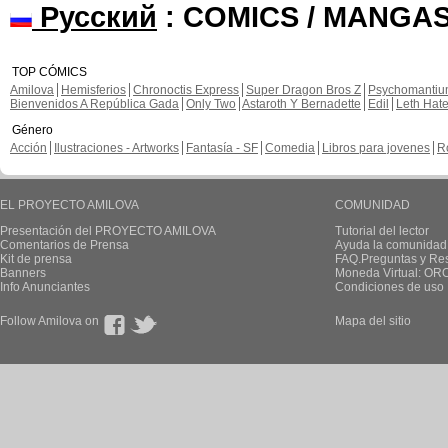
Русский
: COMICS / MANGAS
TOP CÓMICS
Amilova
Hemisferios
Chronoctis Express
Super Dragon Bros Z
Psychomanti
Bienvenidos A República Gada
Only Two
Astaroth Y Bernadette
Edil
Leth Hat
Género
Acción
Ilustraciones - Artworks
Fantasía - SF
Comedia
Libros para jovenes
R
EL PROYECTO AMILOVA
COMUNIDAD
Presentación del PROYECTO AMILOVA
Tutorial del lector
Comentarios de Prensa
Ayuda la comunidad
Kit de prensa
FAQ.Preguntas y Re
Banners
Moneda Virtual: OR
Info Anunciantes
Condiciones de uso
Follow Amilova on
Mapa del sitio