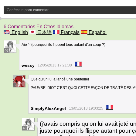
Conéctate para comentar
6 Comentarios En Otros Idiomas.
English
日本語
Français
Español
Aie '-' (pourquoi ils flippent tous autant d'un coup ?)
46
wessy
12/05/2013 17:21:30
Quelqu'un lui a lancé une bouteille!
6
PAUVRE IDIOT C'EST QUOI CETTE FAÇON DE TRAITÉ DES M
SimplyAlexAngel
13/05/2013 19:03:25
(j'avais compris qu'on lui avait jeté
46
juste pourquoi ils flippe autant pour ç