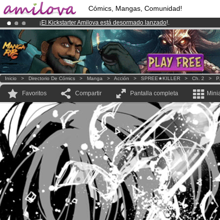
Cómics, Mangas, Comunidad!
¡
El Kickstarter Amilova está desormado lanzado
!.
¡Conviertete en Premium por
3.95 euros
al mes!
Hazte Premium ya
¡Ya tenemos 134393
miembros
y 1208
Cómics y Mangas!
.
Inicio
>
Directorio De Cómics
>
Manga
>
Acción
>
SPREE★KILLER
>
Ch. 2
>
P
Favoritos
Compartir
Pantalla completa
Mini