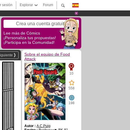
ar sesión
Explorar
Forum
Crea una cuenta gratuita
Lee más de Cómics
¡Personaliza tus propuestas!
¡Participa en la Comunidad!
Sobre el equipo de Food
iguiente
Attack
10
558
198
Autor :
A.C.Puig