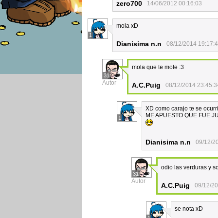
zero700
14/06/2012 00:16:03
mola xD
1
Dianisima n.n
08/12/2014 19:17:
mola que te mole :3
31
Autor
A.C.Puig
08/12/2014 23:45:3
XD como carajo te se ocurr
ME APUESTO QUE FUE J
1
Dianisima n.n
09/12/2
odio las verduras y 
31
Autor
A.C.Puig
09/12/20
se nota xD