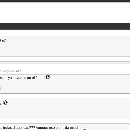
l! =O
 un vegetal! =O
sas. ya lo vereis en el futuro
.
6
es!
 frutas diabolicas??? Aunque ese ojo.... da miedin =_=