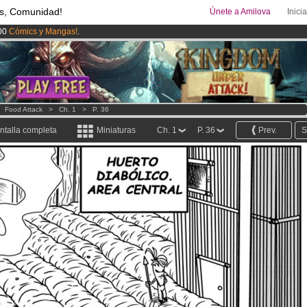
s, Comunidad!
Únete a Amilova
Inici
00
Cómics y Mangas!
.
ado lanzado
!.
uros
al mes!
Hazte Premium ya
>
Food Attack
>
Ch. 1
>
P. 36
ntalla completa
Miniaturas
Ch. 1
P. 36
Prev.
S