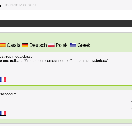
n
10/12/2014 00:30:58
Català
Deutsch
Polski
Greek
 est trop méga classe !
 une police différente et un contour pour le "un homme mystérieux".
'est cool ^^