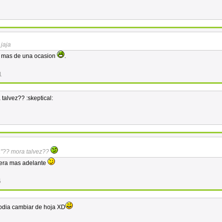
jaja
en mas de una ocasion
.
1
talvez?? :skeptical:
a"?? mora talvez??
vera mas adelante
5
podia cambiar de hoja XD