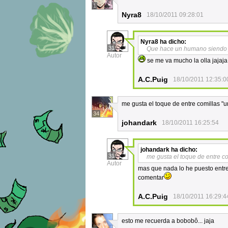
1
Nyra8
18/10/2011 09:28:01
Nyra8
ha dicho:
31
Que hace un humano siendo je
Autor
se me va mucho la olla jajaja
A.C.Puig
18/10/2011 12:35:0
me gusta el toque de entre comillas "
34
johandark
18/10/2011 16:25:54
johandark
ha dicho:
31
me gusta el toque de entre c
Autor
mas que nada lo he puesto entr
comentar
A.C.Puig
18/10/2011 16:29:4
esto me recuerda a bobobô... jaja