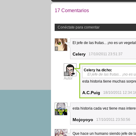
17 Comentarios
Conéctate para comentar
El jefe de las frutas... ¡no es un vegeta
8
Celery
17/10/2011 23:51:37
Celery
ha dicho:
31
El jefe de las frutas... ¡no es
Autor
esta historia tiene muchas sorpre
A.C.Puig
18/10/2011 12:34:1
esta historia cada vez tiene mas inter
1
Mojoyoyo
17/10/2011 23:50:56
Que hace un humano siendo jefe de las