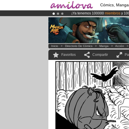
Cómics, Manga
¡Ya tenemos 100000
miembros
y 10
¡
El Kickstarter Amilova está desorm
¡Conviertete en Premium por
3.95 e
Inicio
>
Directorio De Cómics
>
Manga
>
Acción
Favoritos
Compartir
Pa