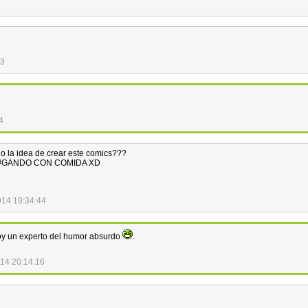
43
4
io la idea de crear este comics???
UGANDO CON COMIDA XD
014 19:34:44
soy un experto del humor absurdo
.
14 20:14:16