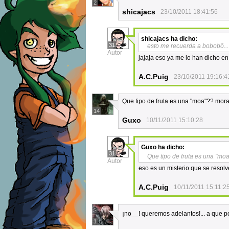
2
shicajacs
23/10/2011 18:41:56
shicajacs
ha dicho:
31
esto me recuerda a bobobô... 
Autor
jajaja eso ya me lo han dicho 
A.C.Puig
23/10/2011 19:16:4
Que tipo de fruta es una "moa"?? mora 
14
Guxo
10/11/2011 15:10:28
Guxo
ha dicho:
31
Que tipo de fruta es una "mo
Autor
eso es un misterio que se resol
A.C.Puig
10/11/2011 15:11:2
¡no__! queremos adelantos!... a que 
1