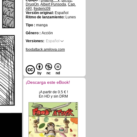
Equipo :
Byabya~~♥
,
BK-81
,
DrugOn
,
Albert Punsoda
,
Cap.
AR!
,
frederic09
Versión original:
Español
Ritmo de lanzamiento:
Lunes
Tipo :
manga
Género :
Acción
Versiones:
Español
foodattack.amilova.com
by
nc
nd
¡Descarga este eBook!
¡A partir de 0.5 € !
En HD y sin DRM