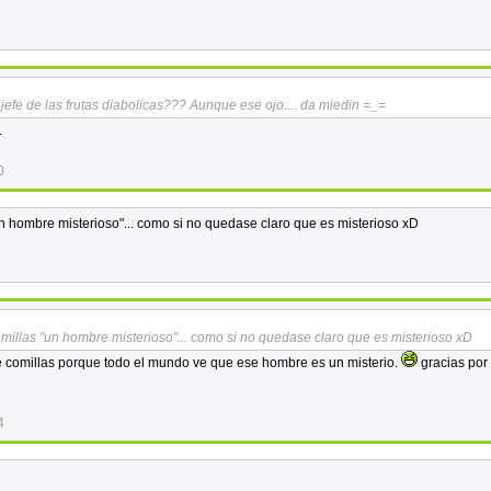
fe de las frutas diabolicas??? Aunque ese ojo.... da miedin =_=
.
0
un hombre misterioso"... como si no quedase claro que es misterioso xD
omillas "un hombre misterioso"... como si no quedase claro que es misterioso xD
e comillas porque todo el mundo ve que ese hombre es un misterio.
gracias por
4