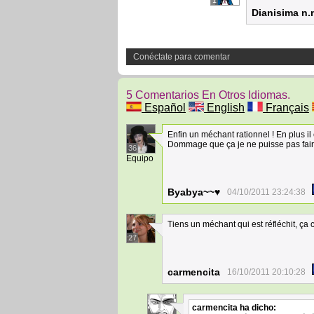
1
Dianisima n.
Conéctate para comentar
5 Comentarios En Otros Idiomas.
Español
English
Français
Enfin un méchant rationnel ! En plus il
Dommage que ça je ne puisse pas faire
36
Equipo
Byabya~~♥
04/10/2011 23:24:38
Tiens un méchant qui est réfléchit, ça c
27
carmencita
16/10/2011 20:10:28
carmencita
ha dicho: