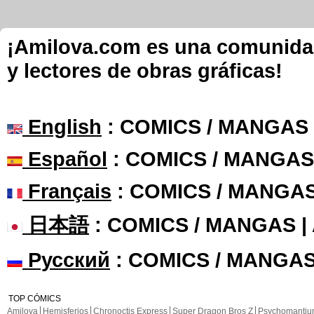
¡Amilova.com es una comunidad 
y lectores de obras gráficas!
English
: COMICS / MANGAS
Español
: COMICS / MANGAS
Français
: COMICS / MANGA
日本語
: COMICS / MANGAS 
Русский
: COMICS / MANGAS
TOP CÓMICS
Amilova
Hemisferios
Chronoctis Express
Super Dragon Bros Z
Psychomanti