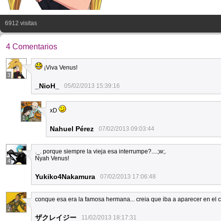
6912 visitas
4 Comentarios
¡Viva Venus!
3
_NioH_
05/02/2013 15:39:16
xD
1
Nahuel Pérez
07/02/2013 09:03:44
._. porque siempre la vieja esa interrumpe?....;w;.
Nyah Venus!
4
Yukiko4Nakamura
07/02/2013 17:06:48
conque esa era la famosa hermana... creia que iba a aparecer en el 
2
ザクレイジー
11/02/2013 18:17:31