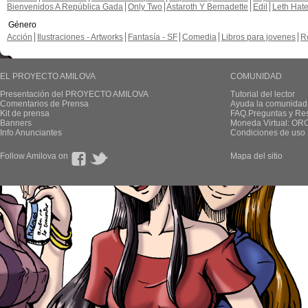
Bienvenidos A República Gada
Only Two
Astaroth Y Bernadette
Edil
Leth Hat
Género
Acción
Ilustraciones - Artworks
Fantasía - SF
Comedia
Libros para jovenes
R
EL PROYECTO AMILOVA
COMUNIDAD
Presentación del PROYECTO AMILOVA
Tutorial del lector
Comentarios de Prensa
Ayuda la comunidad
Kit de prensa
FAQ.Preguntas y Re
Banners
Moneda Virtual: OR
Info Anunciantes
Condiciones de uso
Follow Amilova on
Mapa del sitio