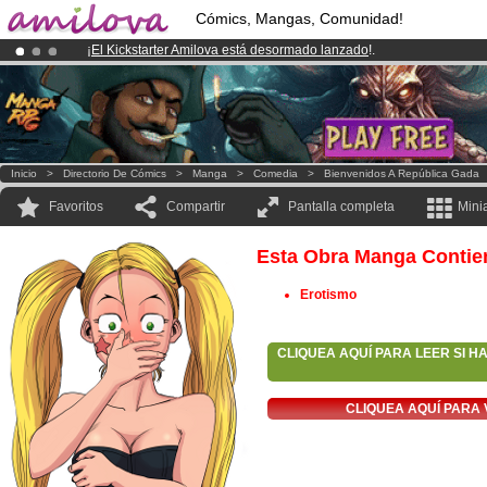
Cómics, Mangas, Comunidad!
¡
El Kickstarter Amilova está desormado lanzado
!.
¡Conviertete en Premium por
3.95 euros
al mes!
Hazte Premium ya
¡Ya tenemos 100000
miembros
y 1000
Cómics y Mangas!
.
Inicio
>
Directorio De Cómics
>
Manga
>
Comedia
>
Bienvenidos A República Gada
Favoritos
Compartir
Pantalla completa
Mini
Esta Obra Manga Contie
Erotismo
CLIQUEA AQUÍ PARA LEER SI H
CLIQUEA AQUÍ PARA 