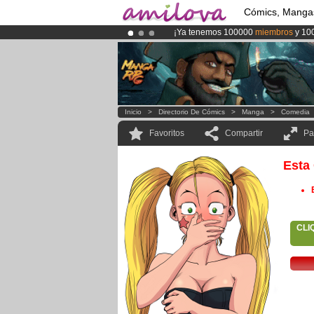
Cómics, Manga
¡Ya tenemos 100000
miembros
y 10
¡Conviertete en Premium por
3.95 e
¡
El Kickstarter Amilova está desorm
Inicio
>
Directorio De Cómics
>
Manga
>
Comedia
Favoritos
Compartir
Pa
Esta
CLI