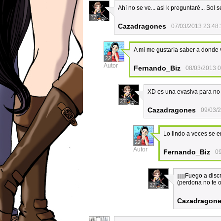
Ahí no se ve... asi k preguntaré... Sol 
27
Cazadragones
07/03/2013 23:48
A mi me gustaría saber a donde 
22
Autor
Fernando_Biz
08/03/2013 0
XD es una evasiva para no r
27
Cazadragones
09/03/
Lo lindo a veces se e
22
Autor
Fernando_Biz
09
¡¡¡¡Fuego a disc
(perdona no te oi
27
Cazadragon