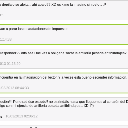
se depila o se afeita... ahi abajo?? XD es k me la imagino sin pelo... :P
:15
van a parar las recaudaciones de impuestos...
1:14:38
esponder?? dita sea!! me vas a obligar a sacar la artillería pesada antiblindajes?
2013 01:13:20
ncuentra en la imaginación del lector. Y a veces está bueno esconder información.
/03/2013 08:44:33
reción!!!! Penetrad ése escudo!! no os rindáis hasta que lleguemos al corazón del D
go con mi ejército de artilleria pesada antiblindajes... XD :P)
es
10/03/2013 02:06:12