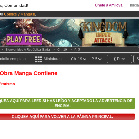
s, Comunidad!
Únete a Amilova
Inici
00
Cómics y Mangas!
.
uros
al mes!
Hazte Premium ya
ado lanzado
!.
>
Bienvenidos A República Gada
>
Ch. 19
>
P. 5
ntalla completa
Miniaturas
Ch. 19
P. 5
Prev.
S
 Obra Manga Contiene
Erotismo
QUEA AQUÍ PARA LEER SI HAS LEÍDO Y ACEPTADO LA ADVERTENCIA DE
ENCIMA.
CLIQUEA AQUÍ PARA VOLVER A LA PÁGINA PRINCIPAL.