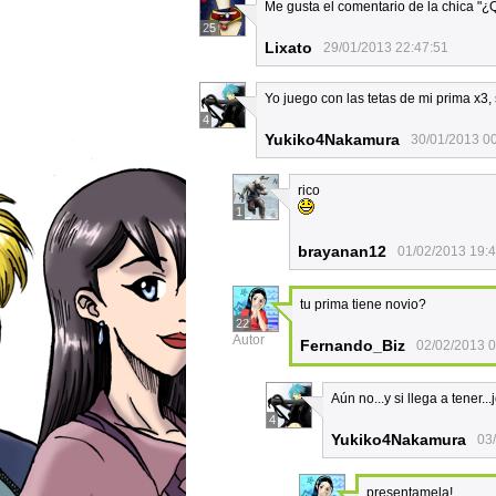
Me gusta el comentario de la chica "¿
25
Lixato
29/01/2013 22:47:51
Yo juego con las tetas de mi prima x3,
4
Yukiko4Nakamura
30/01/2013 0
rico
1
brayanan12
01/02/2013 19:
tu prima tiene novio?
22
Autor
Fernando_Biz
02/02/2013 0
Aún no...y si llega a tener.
4
Yukiko4Nakamura
03
presentamela!