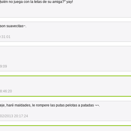
Quién no juega con la tetas de su amiga?" yay!
 son suavecitas~.
0:31:01
49:09
8:46:20
..jeje, haré maldades, le rompere las putas pelotas a patadas ¬¬.
/02/2013 20:17:24