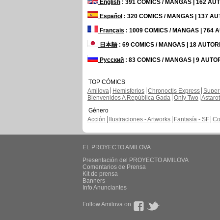
English
: 391 COMICS / MANGAS | 162 A
Español
: 320 COMICS / MANGAS | 137 A
Français
: 1009 COMICS / MANGAS | 764
日本語
: 69 COMICS / MANGAS | 18 AUTO
Русский
: 83 COMICS / MANGAS | 9 AUTO
TOP CÓMICS
Amilova
Hemisferios
Chronoctis Express
Super
Bienvenidos A República Gada
Only Two
Astaro
Género
Acción
Ilustraciones - Artworks
Fantasía - SF
Co
EL PROYECTO AMILOVA
Presentación del PROYECTO AMILOVA
Comentarios de Prensa
Kit de prensa
Banners
Info Anunciantes
Follow Amilova on