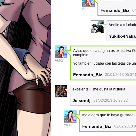
22
Autor
Fernando_Biz
04
Venite a mi ciud
4
Yukiko4Nak
Aviso que esta página es exclusiva On 
completo.
22
Autor
Yo también jugaba con las tetas de un
Fernando_Biz
30/01/2013 05:07:
excelente!!...me gusta la historia
1
Jeisondj
01/02/2013 16:28:22
me alegra que te haya gustado!
22
Autor
Fernando_Biz
02/02/2013 0