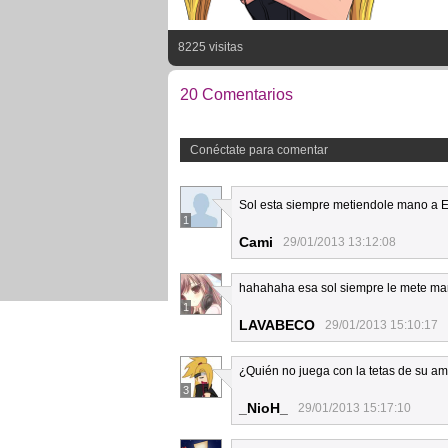
8225 visitas
20 Comentarios
Conéctate para comentar
Sol esta siempre metiendole mano a Es
1
Cami
29/01/2013 13:12:08
hahahaha esa sol siempre le mete mano
1
LAVABECO
29/01/2013 15:10:17
¿Quién no juega con la tetas de su am
3
_NioH_
29/01/2013 15:17:10