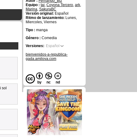
Autor :
Fernando_Biz
Equipo :
tai
,
Coyona Tercero
,
ark
,
Marina
,
SakuraBC
Versión original:
Español
Ritmo de lanzamiento:
Lunes,
Miercoles, Viernes
Tipo :
manga
Género :
Comedia
Versiones:
Español
bienvenidos-a-republica-
gada.amilova.com
by
nc
nd
 sol