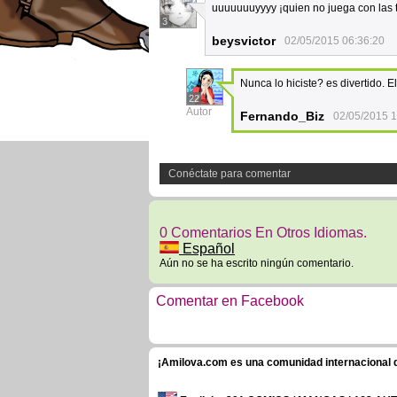
uuuuuuuyyyy ¡quien no juega con las 
3
beysvictor
02/05/2015 06:36:20
Nunca lo hiciste? es divertido. E
22
Autor
Fernando_Biz
02/05/2015 1
Conéctate para comentar
0 Comentarios En Otros Idiomas.
Español
Aún no se ha escrito ningún comentario.
Comentar en Facebook
¡Amilova.com es una comunidad internacional de