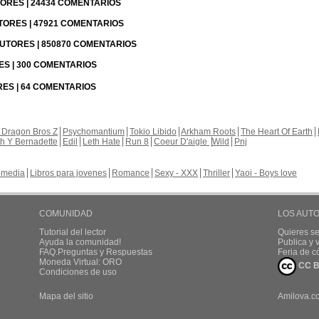
UTORES | 24434 COMENTARIOS
UTORES | 47921 COMENTARIOS
 AUTORES | 850870 COMENTARIOS
RES | 300 COMENTARIOS
RES | 64 COMENTARIOS
 Dragon Bros Z
Psychomantium
Tokio Libido
Arkham Roots
The Heart Of Earth
th Y Bernadette
Edil
Leth Hate
Run 8
Coeur D'aigle
Wild
Pnj
media
Libros para jovenes
Romance
Sexy - XXX
Thriller
Yaoi - Boys love
COMUNIDAD
LOS AUT
Tutorial del lector
Quieres se
Ayuda la comunidad!
Publica y
FAQ.Preguntas y Respuestas
Feria de c
Moneda Virtual: ORO
CC B
Condiciones de uso
Mapa del sitio
Amilova.c