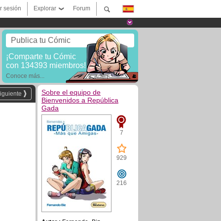
ar sesión
Explorar
Forum
Publica tu Cómic
¡Comparte tu Cómic
con 134393 miembros!
Conoce más...
Sobre el equipo de
iguiente
Bienvenidos a República
Gada
7
929
216