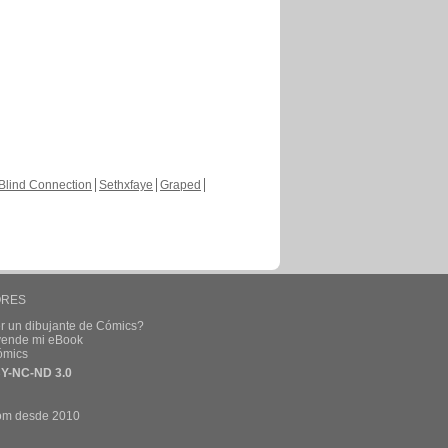
Blind Connection
Sethxfaye
Graped
ORES
r un dibujante de Cómics?
 vende mi eBook
ómics
Y-NC-ND 3.0
om desde 2010