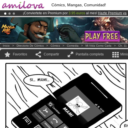
Cómics, Mangas, Comunidad!
¡Conviertete en Premium por
3.95 euros
al mes!
Hazte Premium ya
¡Ya tenemos 100000
miembros
y 1000
Cómics y Mangas!
.
¡
El Kickstarter Amilova está desormado lanzado
!.
Inicio
>
Directorio De Cómics
>
Cómics
>
Comedia
>
Mi Vida Como Carla
>
Ch. 11
Favoritos
Compartir
Pantalla completa
Mini