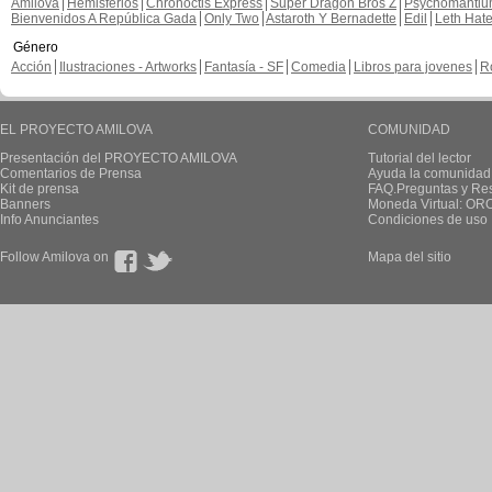
Amilova
Hemisferios
Chronoctis Express
Super Dragon Bros Z
Psychomanti
Bienvenidos A República Gada
Only Two
Astaroth Y Bernadette
Edil
Leth Hat
Género
Acción
Ilustraciones - Artworks
Fantasía - SF
Comedia
Libros para jovenes
R
EL PROYECTO AMILOVA
COMUNIDAD
Presentación del PROYECTO AMILOVA
Tutorial del lector
Comentarios de Prensa
Ayuda la comunidad
Kit de prensa
FAQ.Preguntas y Re
Banners
Moneda Virtual: OR
Info Anunciantes
Condiciones de uso
Follow Amilova on
Mapa del sitio