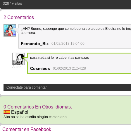
3287 visitas
2 Comentarios
¿AH? Bueno, supongo que como buena trola que es Electra no le imp
cuernera.
22
Fernando_Biz
01/02/2013 19:04:00
para nada si le re caben las partuzas
4
Autor
Cosmicos
01/02/2013 21:54:28
Conéctate para comentar
0 Comentarios En Otros Idiomas.
Español
Aún no se ha escrito ningún comentario.
Comentar en Facebook