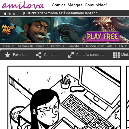
Cómics, Mangas, Comunidad!
¡
El Kickstarter Amilova está desormado lanzado
!.
¡Conviertete en Premium por
3.95 euros
al mes!
Hazte Premium ya
¡Ya tenemos 100000
miembros
y 1000
Cómics y Mangas!
.
Inicio
>
Directorio De Cómics
>
Cómics
>
Comedia
>
Mi Vida Como Carla
>
Ch. 11
Favoritos
Compartir
Pantalla completa
Mini