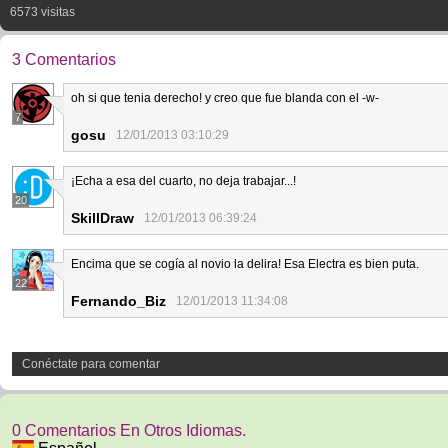
6573 visitas
3 Comentarios
oh si que tenia derecho! y creo que fue blanda con el -w-
7
gosu
12/01/2013 03:10:29
¡Echa a esa del cuarto, no deja trabajar...!
20
SkillDraw
12/01/2013 06:39:24
Encima que se cogía al novio la delira! Esa Electra es bien puta.
22
Fernando_Biz
12/01/2013 11:34:08
Conéctate para comentar
0 Comentarios En Otros Idiomas.