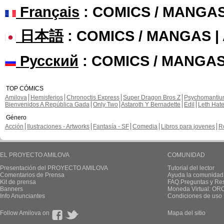
Français
: COMICS / MANGA
日本語
: COMICS / MANGAS 
Русский
: COMICS / MANGAS
TOP CÓMICS
Amilova
Hemisferios
Chronoctis Express
Super Dragon Bros Z
Psychomanti
Bienvenidos A República Gada
Only Two
Astaroth Y Bernadette
Edil
Leth Hat
Género
Acción
Ilustraciones - Artworks
Fantasía - SF
Comedia
Libros para jovenes
R
EL PROYECTO AMILOVA
COMUNIDAD
Presentación del PROYECTO AMILOVA
Tutorial del lector
Comentarios de Prensa
Ayuda la comunidad
Kit de prensa
FAQ.Preguntas y Re
Banners
Moneda Virtual: OR
Info Anunciantes
Condiciones de uso
Follow Amilova on
Mapa del sitio