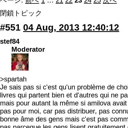
ページ:
前へ
1
…
21
22
23
24
25
次へ
閉鎖トピック
#551
04 Aug, 2013 12:40:12
stef84
Moderator
>spartah
Je sais pas si c'est qu'un problème de choix
livres qui partent bien et d'autres qui ne p
mais pour autant la même si amilova avait le
pas pour moi, car pas distribuer, pas conn
bonne âme des gens mais c'est pas comm
pas parceque les gens lisent gratuitement 