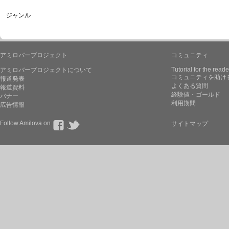
ジャンル
アミロバープロジェクト
コミュニティ
Tutorial for the reade
アミロバープロジェクトについて
コミュニティを助け
報道発表
よくある質問
報道資料
経験値・ゴールド
バナー
利用期間
広告情報
Follow Amilova on
サイトマップ