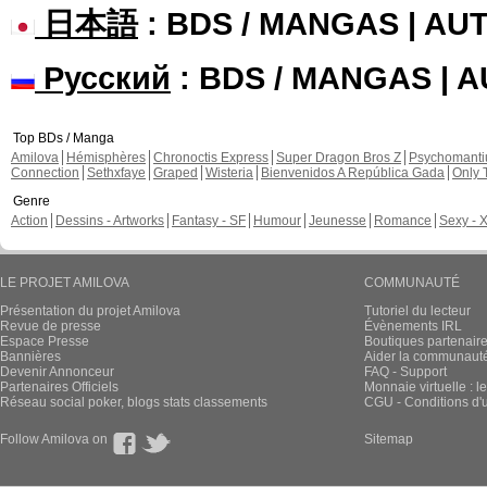
日本語
: BDS / MANGAS | A
Русский
: BDS / MANGAS | 
Top BDs / Manga
Amilova
Hémisphères
Chronoctis Express
Super Dragon Bros Z
Psychomant
Connection
Sethxfaye
Graped
Wisteria
Bienvenidos A República Gada
Only 
Genre
Action
Dessins - Artworks
Fantasy - SF
Humour
Jeunesse
Romance
Sexy - 
LE PROJET AMILOVA
COMMUNAUTÉ
Présentation du projet Amilova
Tutoriel du lecteur
Revue de presse
Évènements IRL
Espace Presse
Boutiques partenair
Bannières
Aider la communauté 
Devenir Annonceur
FAQ - Support
Partenaires Officiels
Monnaie virtuelle : l
Réseau social poker, blogs stats classements
CGU - Conditions d'ut
Follow Amilova on
Sitemap