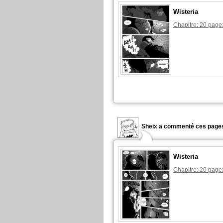
Wisteria
Chapitre: 20 page
Sheix a commenté ces pages
Wisteria
Chapitre: 20 page