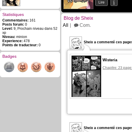
Lire
6
Statistiques
Blog de Sheix
Commentaires:
161
Posts forum:
0
All
Com.
Level:
9, Prochain niveau dans 52
xp
Niveau:
minion
Experience:
478
Sheix a commenté ces pages
Points de traducteur:
0
Badges
Wisteria
Chapitre: 23 page
Sheix a commenté ces pages