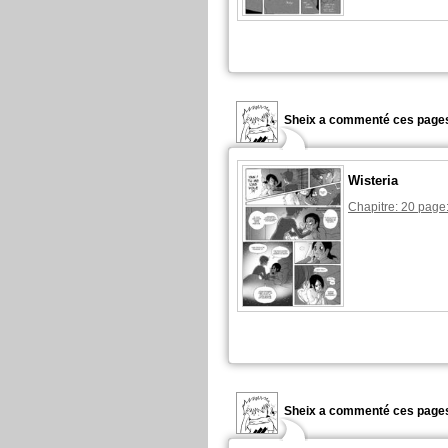
Sheix a commenté ces pages
Wisteria
Chapitre: 20 page
Sheix a commenté ces pages