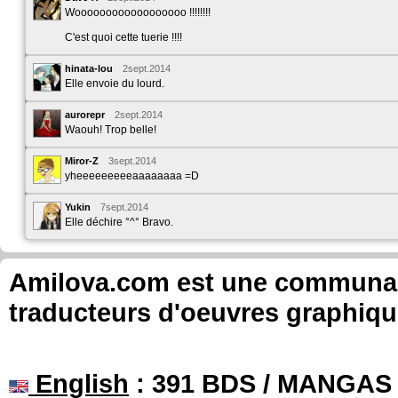
Woooooooooooooooooo !!!!!!!!
C'est quoi cette tuerie !!!!
hinata-lou
2sept.2014
Elle envoie du lourd.
aurorepr
2sept.2014
Waouh! Trop belle!
Miror-Z
3sept.2014
yheeeeeeeeeaaaaaaaa =D
Yukin
7sept.2014
Elle déchire °^° Bravo.
Amilova.com est une communauté
traducteurs d'oeuvres graphiqu
English
: 391 BDS / MANGAS 