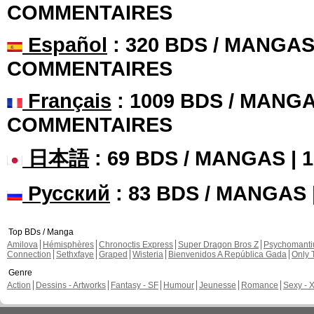
COMMENTAIRES
Español
: 320 BDS / MANGAS 
COMMENTAIRES
Français
: 1009 BDS / MANGA
COMMENTAIRES
日本語
: 69 BDS / MANGAS |
Русский
: 83 BDS / MANGAS
Top BDs / Manga
Amilova
Hémisphères
Chronoctis Express
Super Dragon Bros Z
Psychomant
Connection
Sethxfaye
Graped
Wisteria
Bienvenidos A República Gada
Only 
Genre
Action
Dessins - Artworks
Fantasy - SF
Humour
Jeunesse
Romance
Sexy - 