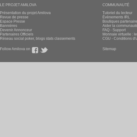
LE PROJET AMILOVA
COMMUNAUTÉ
Présentation du projet Amilova
Tutoriel du lecteur
Revue de presse
Évènements IRL
Espace Presse
Boutiques partenair
Bannières
Aider la communauté 
Devenir Annonceur
FAQ - Support
Partenaires Officiels
Monnaie virtuelle : l
Réseau social poker, blogs stats classements
CGU - Conditions d'ut
Follow Amilova on
Sitemap