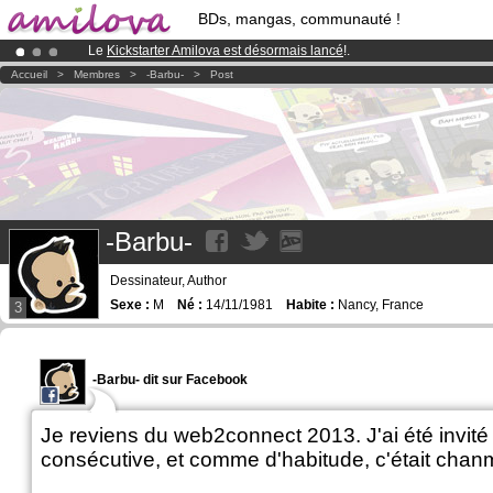
BDs, mangas, communauté !
Le
Kickstarter Amilova est désormais lancé
!.
Abonnement premium: à partir de
3.95 euros
par mois !
Clique ici p
Accueil
>
Membres
>
-Barbu-
>
Post
Déjà 100000
membres
et 1000
BDs & Mangas
!
-Barbu-
Dessinateur, Author
Sexe :
M
Né :
14/11/1981
Habite :
Nancy, France
3
-Barbu- dit sur Facebook
Je reviens du web2connect 2013. J'ai été invité
consécutive, et comme d'habitude, c'était chan