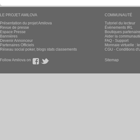
LE PROJET AMILOVA
COMMUNAUTÉ
Présentation du projet Amilova
Tutoriel du lecteur
Revue de presse
Évènements IRL
Espace Presse
Boutiques partenair
Bannières
Aider la communauté 
Devenir Annonceur
FAQ - Support
Partenaires Officiels
Monnaie virtuelle : l
Réseau social poker, blogs stats classements
CGU - Conditions d'ut
Follow Amilova on
Sitemap