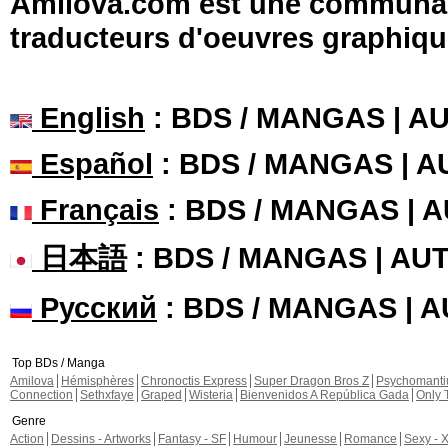
Amilova.com est une communauté
traducteurs d'oeuvres graphiqu
English
: BDS / MANGAS | 
Español
: BDS / MANGAS | 
Français
: BDS / MANGAS | 
日本語
: BDS / MANGAS | A
Русский
: BDS / MANGAS | 
Top BDs / Manga
Amilova
Hémisphères
Chronoctis Express
Super Dragon Bros Z
Psychomant
Connection
Sethxfaye
Graped
Wisteria
Bienvenidos A República Gada
Only 
Genre
Action
Dessins - Artworks
Fantasy - SF
Humour
Jeunesse
Romance
Sexy - 