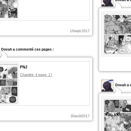
Dovah a 
10sept.2017
Dovah a commenté ces pages :
PNJ
Chapitre: 4 page: 17
Dovah a 
30août2017