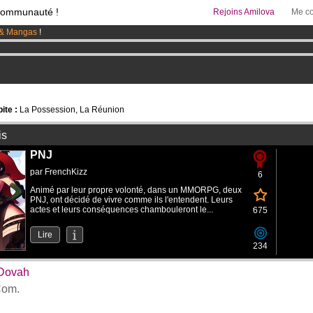
communauté !
Rejoins Amilova
Me co
& Mangas
!
95 euros
par mois !
Clique ici pour t'abonner
 lancé
!.
ite :
La Possession, La Réunion
is
PNJ
par
FrenchKizz
6
Animé par leur propre volonté, dans un MMORPG, deux
PNJ, ont décidé de vivre comme ils l'entendent. Leurs
actes et leurs conséquences chambouleront le...
675
Lire
234
 Dovah
om.