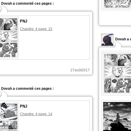
Dovah a commenté ces pages :
PNJ
Chapitre: 4 page: 15
Dovah a 
27août2017
Dovah a commenté ces pages :
PNJ
Chapitre: 4 page: 14