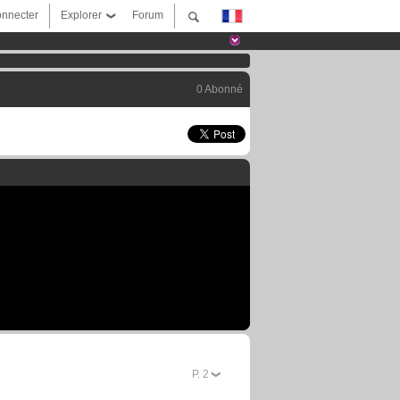
nnecter
Explorer
Forum
0 Abonné
P.
2