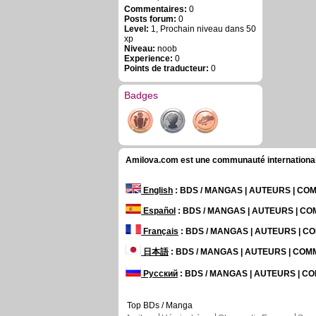
Commentaires:
0
Posts forum:
0
Level:
1, Prochain niveau dans 50
xp
Niveau:
noob
Experience:
0
Points de traducteur:
0
Badges
Amilova.com est une communauté internationale 
English
: BDS / MANGAS | AUTEURS | C
Español
: BDS / MANGAS | AUTEURS | C
Français
: BDS / MANGAS | AUTEURS | 
日本語
: BDS / MANGAS | AUTEURS | CO
Русский
: BDS / MANGAS | AUTEURS | 
Top BDs / Manga