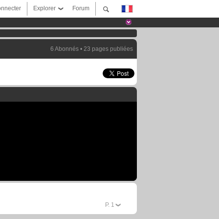
nnecter
Explorer
Forum
6 Abonnés • 23 pages publiées
P.
1