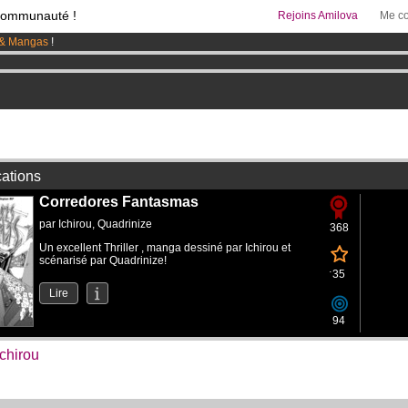
communauté !
Rejoins Amilova
Me co
& Mangas
!
95 euros
par mois !
Clique ici pour t'abonner
 lancé
!.
cations
Corredores Fantasmas
par
Ichirou
,
Quadrinize
368
Un excellent Thriller , manga dessiné par Ichirou et
scénarisé par Quadrinize!
35
Lire
94
Ichirou