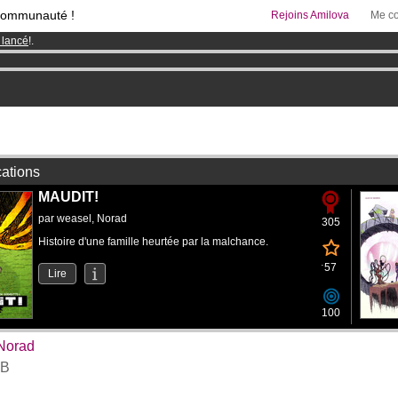
communauté !
Rejoins Amilova
Me co
 lancé
!.
& Mangas
!
95 euros
par mois !
Clique ici pour t'abonner
cations
MAUDIT!
par
weasel
,
Norad
305
Histoire d'une famille heurtée par la malchance.
57
Lire
100
Norad
B