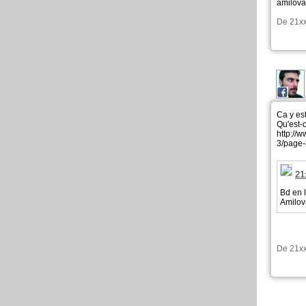
amilova
De
21x
Ca y est
Qu'est-c
http://
3/page
21
Bd en l
Amilov
De
21x