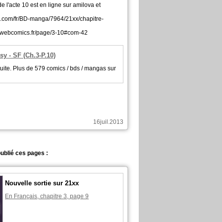
e l'acte 10 est en ligne sur amilova et
a.com/fr/BD-manga/7964/21xx/chapitre-
x.webcomics.fr/page/3-10#com-42
sy - SF (Ch.3-P.10)
tuite. Plus de 579 comics / bds / mangas sur
16juil.2013
ublié ces pages :
Nouvelle sortie sur 21xx
En Français, chapitre 3, page 9