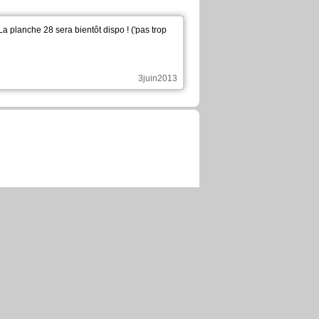
La planche 28 sera bientôt dispo ! ('pas trop
3juin2013
kham Roots
The Heart Of Earth
Blind