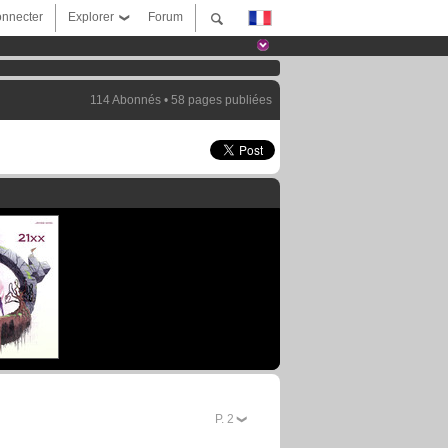
nnecter
Explorer
Forum
114 Abonnés • 58 pages publiées
P.
2