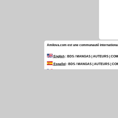
Amilova.com est une communauté internationale 
English
: BDS / MANGAS | AUTEURS | C
Español
: BDS / MANGAS | AUTEURS | C
Français
: BDS / MANGAS | AUTEURS | 
日本語
: BDS / MANGAS | AUTEURS | CO
Русский
: BDS / MANGAS | AUTEURS | 
Top BDs / Manga
Amilova
Hémisphères
Chronoctis Express
Supe
Connection
Sethxfaye
Graped
Wisteria
Bienve
Genre