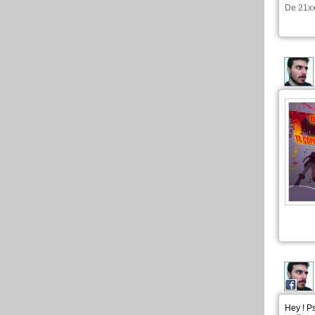
De
21x
Hey ! Ps