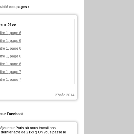
ublié ces pages :
 sur 21xx
tre 1, page 6
tre 1, page 6
tre 1, page 6
tre 1, page 6
tre 1, page 6
tre 1, page 7
tre 1, page 7
27déc.2014
t sur Facebook
 séjour sur Paris où nous travaillons
dernier acte de 21xx :) On vous passe le