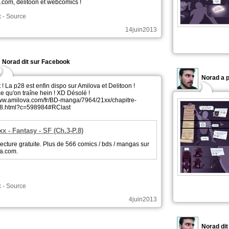
.com, delitoon et webcomics !
x
-
Source
14juin2013
Norad dit sur Facebook
Norad a p
 ! La p28 est enfin dispo sur Amilova et Delitoon !
e qu'on traîne hein ! XD Désolé !
www.amilova.com/fr/BD-manga/7964/21xx/chapitre-
-8.html?c=598984#RClast
xx - Fantasy - SF (Ch.3-P.8)
ecture gratuite. Plus de 566 comics / bds / mangas sur
a.com.
x
-
Source
4juin2013
Norad di