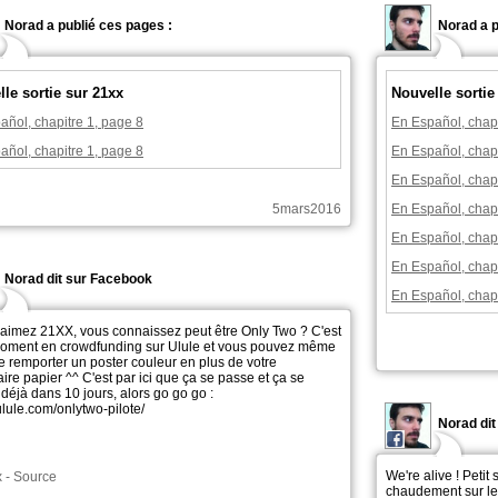
Norad a publié ces pages :
Norad a p
le sortie sur 21xx
Nouvelle sortie
añol, chapitre 1, page 8
En Español, chapi
añol, chapitre 1, page 8
En Español, chapi
En Español, chapi
5mars2016
En Español, chapi
En Español, chapi
En Español, chapi
Norad dit sur Facebook
En Español, chapi
 aimez 21XX, vous connaissez peut être Only Two ? C'est
oment en crowdfunding sur Ulule et vous pouvez même
de remporter un poster couleur en plus de votre
re papier ^^ C'est par ici que ça se passe et ça se
déjà dans 10 jours, alors go go go :
r.ulule.com/onlytwo-pilote/
Norad di
We're alive ! Petit
x
-
Source
chaudement sur le 