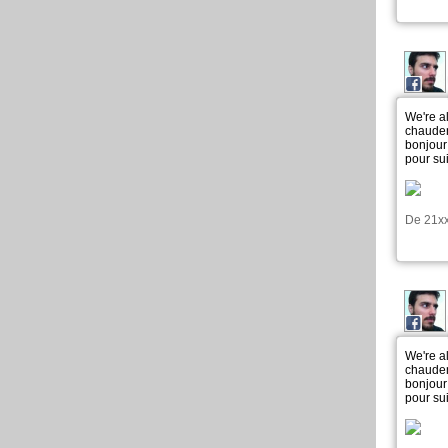
We're al
chaudem
bonjour
pour sui
De
21x
We're al
chaudem
bonjour
pour sui