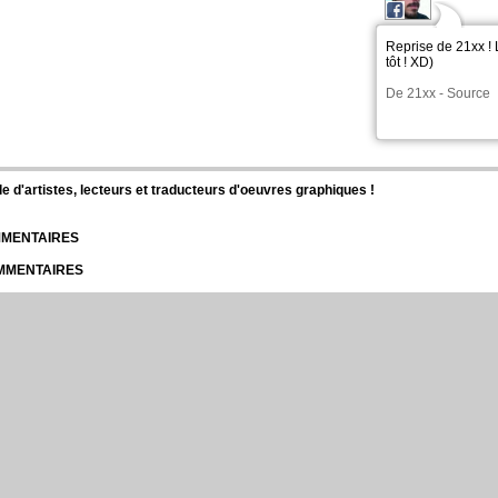
Reprise de 21xx ! 
tôt ! XD)
De
21xx
-
Source
d'artistes, lecteurs et traducteurs d'oeuvres graphiques !
OMMENTAIRES
OMMENTAIRES
COMMENTAIRES
MMENTAIRES
COMMENTAIRES
r Dragon Bros Z
Psychomantium
Human Puppets
Tokio Libido
His Feelings
Ar
nidos A República Gada
Only Two
Astaroth Y Bernadette
Edil
Leth Hate
Plume