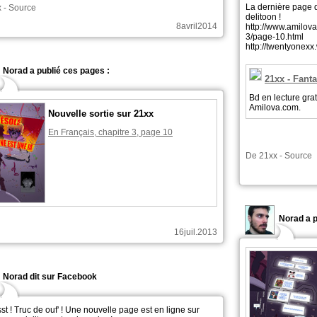
La dernière page d
x
-
Source
delitoon !
8avril2014
http://www.amilov
3/page-10.html
http://twentyonex
Norad a publié ces pages :
21xx - Fanta
Bd en lecture gra
Amilova.com.
Nouvelle sortie sur 21xx
En Français, chapitre 3, page 10
De
21xx
-
Source
Norad a p
16juil.2013
Norad dit sur Facebook
st ! Truc de ouf' ! Une nouvelle page est en ligne sur