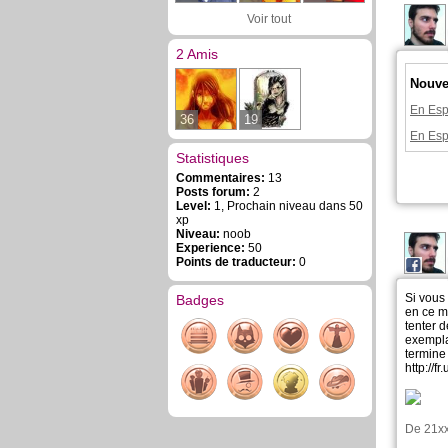
Voir tout
2 Amis
Nouvel
En Esp
36
19
En Esp
Statistiques
Commentaires:
13
Posts forum:
2
Level:
1, Prochain niveau dans 50
xp
Niveau:
noob
Experience:
50
Points de traducteur:
0
Si vous
Badges
en ce m
tenter 
exemplai
termine 
http://f
De
21x