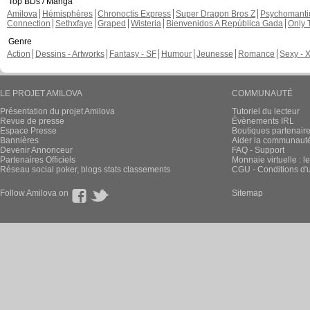
Top BDs / Manga
Amilova
Hémisphères
Chronoctis Express
Super Dragon Bros Z
Psychomant
Connection
Sethxfaye
Graped
Wisteria
Bienvenidos A República Gada
Only 
Genre
Action
Dessins - Artworks
Fantasy - SF
Humour
Jeunesse
Romance
Sexy - 
LE PROJET AMILOVA
COMMUNAUTÉ
Présentation du projet Amilova
Tutoriel du lecteur
Revue de presse
Évènements IRL
Espace Presse
Boutiques partenair
Bannières
Aider la communauté 
Devenir Annonceur
FAQ - Support
Partenaires Officiels
Monnaie virtuelle : l
Réseau social poker, blogs stats classements
CGU - Conditions d'ut
Follow Amilova on
Sitemap