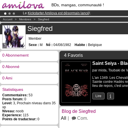
BDs, mangas, communauté !
Le
Kickstarter Amilova est désormais lancé
!.
Déjà 100000
membres
et 1000
BDs & Mangas
!
Accueil
>
Membres
>
Siegfred
Abonnement premium: à partir de
3.95 euros
par mois !
Clique ici p
Siegfred
Member
Sexe :
M
Né :
04/08/1982
Habite :
Belgique
3
0 Abonnement
4 Favoris
Saint Seiya - Bl
0 Abonné
par
mista
,
Tsubaki de V
0 Ami
L'an 1349. Les Chevali
Sainte contre Hadès re
lieu de repos, c'est une
Statistiques
Commentaires:
53
Lire
Posts forum:
0
Level:
3, Prochain niveau dans 35
xp
Blog de Siegfred
Niveau:
noob
Experience:
115
All
Com.
Points de traducteur:
0