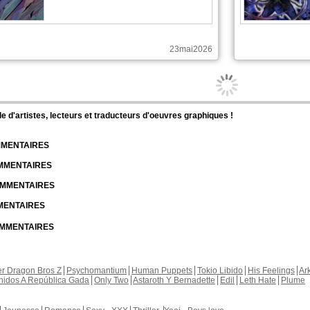
23mai2026
Europale98 a publié ces pages :
Europale9
Nouvelle sortie sur Saint Seiya -
Black War
En Français, chapitre 31, page 11
14mai2026
Europale98 a publié ces pages :
Europale9