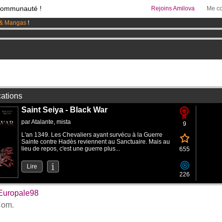
communauté !
Rejoins Amilova
Me co
& Mangas
!
95 euros
par mois !
Clique ici pour t'abonner
 lancé
!.
cations
Saint Seiya - Black War
par
Atalante
,
mista
9
L'an 1349. Les Chevaliers ayant survécu à la Guerre
Sainte contre Hadès reviennent au Sanctuaire. Mais au
lieu de repos, c'est une guerre plus...
655
Lire
226
Europale98
om.