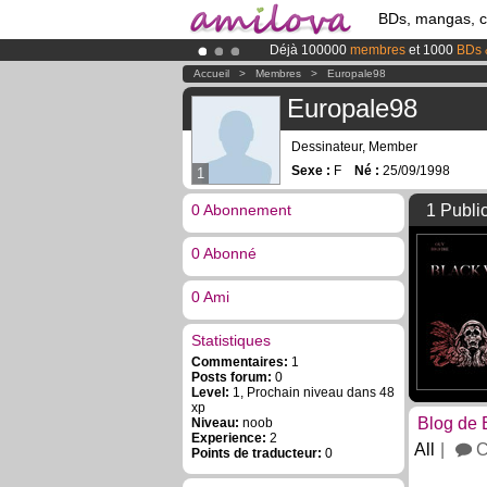
BDs, mangas, 
Déjà 100000
membres
et 1000
BDs 
Abonnement premium: à partir de
3.
Accueil
>
Membres
>
Europale98
Le
Kickstarter Amilova est désormais
Europale98
Dessinateur, Member
Sexe :
F
Né :
25/09/1998
1
0 Abonnement
1 Publi
0 Abonné
0 Ami
Statistiques
Commentaires:
1
Posts forum:
0
Level:
1, Prochain niveau dans 48
xp
Blog de 
Niveau:
noob
Experience:
2
All
C
Points de traducteur:
0