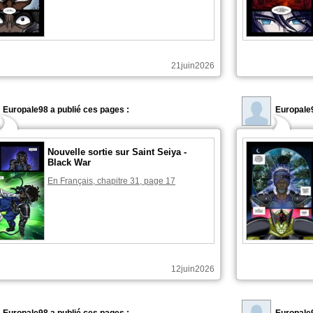
21juin2026
Europale98 a publié ces pages :
Europale9
Nouvelle sortie sur Saint Seiya -
Black War
En Français, chapitre 31, page 17
12juin2026