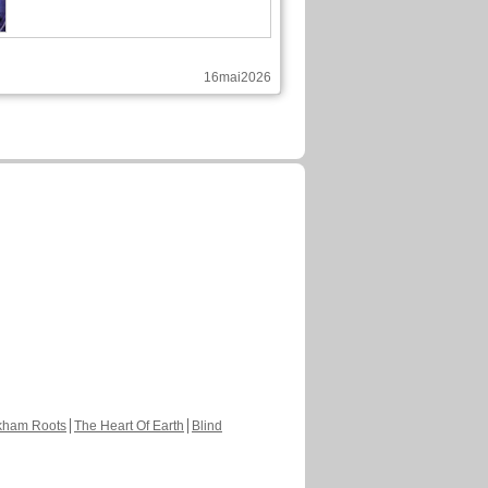
16mai2026
8 a publié ces pages :
Nouvelle sortie sur Saint Seiya -
Black War
En Français, chapitre 31, page 10
10mai2026
8 a publié ces pages :