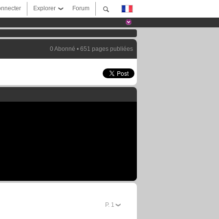
nnecter
Explorer
Forum
0 Abonné • 651 pages publiées
P.
2