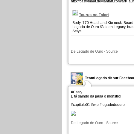
http://castymaat.deviantart.com/art/Ta
Taurus no Tafari
Body: 770 Head: and Kio neck: Beard:
Legado de Ouro /Golden Legacy, brasil
Seiya.
De
Legado de Ouro
-
Source
TeamLegado dit sur Facebo
#Casty
E tá saindo da jaula o monstro!
#capitulo01 #wip #legadodeouro
De
Legado de Ouro
-
Source