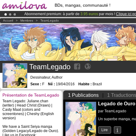
BDs, mangas, communauté !
Abonnement premium: à partir de
3.95 euros
par mois !
Clique ici p
Déjà 134393
membres
et 1208
BDs & Mangas
!
Accueil
>
Membres
>
TeamLegado
Le
Kickstarter Amilova est désormais lancé
!.
TeamLegado
Dessinateur, Author
Sexe :
F
Né :
19/04/2016
Habite :
Brazil
1
Présentation de TeamLegado
1 Publications
|
1 Traduction
Team Legado: Juliane.chan
Legado de Ouro
(writer) | Head Christ (Draws) |
Casty Maat (colors and
par
TeamLegado
screentones) | Cheshy (English
version)
Un superbe manga, m
We have a Saint Seiya manga
Lire
(Golden Legacy/Legado de Ouro).
Like us in Facebook: