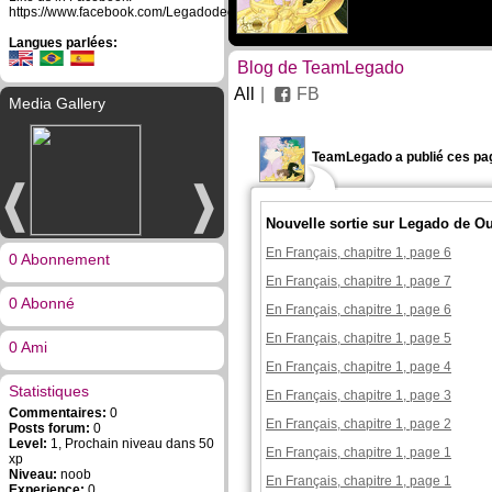
https://www.facebook.com/Legadodeouro/
Langues parlées:
Blog de TeamLegado
All
FB
Media Gallery
TeamLegado a publié ces pa
Nouvelle sortie sur Legado de O
En Français, chapitre 1, page 6
0 Abonnement
En Français, chapitre 1, page 7
0 Abonné
En Français, chapitre 1, page 6
En Français, chapitre 1, page 5
0 Ami
En Français, chapitre 1, page 4
Statistiques
En Français, chapitre 1, page 3
Commentaires:
0
En Français, chapitre 1, page 2
Posts forum:
0
Level:
1, Prochain niveau dans 50
En Français, chapitre 1, page 1
xp
Niveau:
noob
En Français, chapitre 1, page 1
Experience:
0