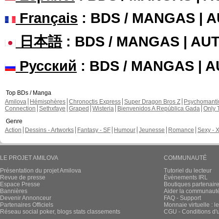
Français
: BDS / MANGAS | 
日本語
: BDS / MANGAS | A
Русский
: BDS / MANGAS | 
Top BDs / Manga
Amilova
Hémisphères
Chronoctis Express
Super Dragon Bros Z
Psychomant
Connection
Sethxfaye
Graped
Wisteria
Bienvenidos A República Gada
Only 
Genre
Action
Dessins - Artworks
Fantasy - SF
Humour
Jeunesse
Romance
Sexy - 
LE PROJET AMILOVA
COMMUNAUTÉ
Présentation du projet Amilova
Tutoriel du lecteur
Revue de presse
Évènements IRL
Espace Presse
Boutiques partenair
Bannières
Aider la communauté 
Devenir Annonceur
FAQ - Support
Partenaires Officiels
Monnaie virtuelle : l
Réseau social poker, blogs stats classements
CGU - Conditions d'ut