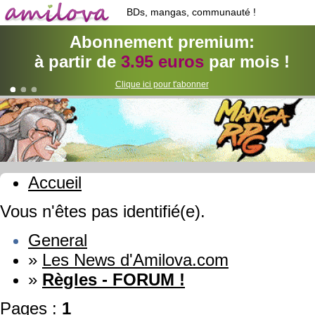
BDs, mangas, communauté !
Abonnement premium:
à partir de
3.95 euros
par mois !
Clique ici pour t'abonner
Accueil
Vous n'êtes pas identifié(e).
General
»
Les News d'Amilova.com
»
Règles - FORUM !
Pages :
1