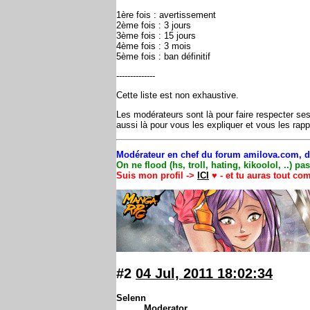
1ère fois : avertissement
2ème fois : 3 jours
3ème fois : 15 jours
4ème fois : 3 mois
5ème fois : ban définitif
--------------
Cette liste est non exhaustive.
Les modérateurs sont là pour faire respecter se
aussi là pour vous les expliquer et vous les rapp
Modérateur en chef du forum amilova.com, di
On ne flood (hs, troll, hating, kikoolol, ..) p
Suis mon profil ->
ICI
♥ - et tu auras tout co
#2
04 Jul, 2011 18:02:34
Selenn
Moderator