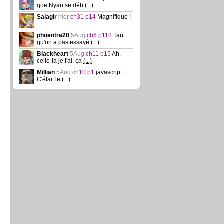
que Nyan se déb
(...)
Salagir
hier
ch31 p14
Magnifique !
phoentra20
5Aug
ch6 p118
Tant
qu'on a pas essayé
(...)
Blackheart
5Aug
ch11 p15
Ah,
celle-là je l'ai, ça
(...)
Millian
5Aug
ch10 p1
javascript:;
C'était le
(...)
.