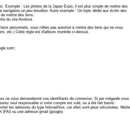
opic. Exemple : Les photos de la Japan Expo, il est plus simple de mettre des
la navigation un peu brouillon. Autre exemple : Un topic dédié aux écrits des
n de mettre des liens.
rtie du site Amilova
s liens personnels, vous n'êtes pas autorisé à mettre des liens qui ne vous
tiers, etc.) Cette règle est d'ailleurs montrée ci-dessus.
gle sont :
urs ne vous demanderont vos identifiants de connexion. Si par mégarde vous
serez seul responsable si votre compte est volé, ou a été fait bannir.
viter les adresses du type hotmail/live, car elles sont peux sécurisées. Mett
et (FAI) ou une adresse gmail (google).