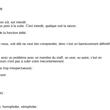
ng
n sûr, est interdit.
 post à la suite. C'est interdit, quelque soit la raison.
de la fonction édité
 nous, soit elle ne veut rien comprendre, donc c'est un bannissement définitif
s avez un problème avec un membre du staff, un user, ou autre, c'est en
 forum n'ont pas à subir votre mécontentement.
as trop irrespectueuse) :
ment
e) :
azi, homophobe, xénophobe :