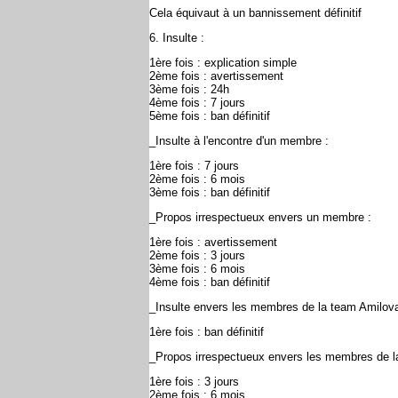
Cela équivaut à un bannissement définitif
6. Insulte :
1ère fois : explication simple
2ème fois : avertissement
3ème fois : 24h
4ème fois : 7 jours
5ème fois : ban définitif
_Insulte à l'encontre d'un membre :
1ère fois : 7 jours
2ème fois : 6 mois
3ème fois : ban définitif
_Propos irrespectueux envers un membre :
1ère fois : avertissement
2ème fois : 3 jours
3ème fois : 6 mois
4ème fois : ban définitif
_Insulte envers les membres de la team Amilova
1ère fois : ban définitif
_Propos irrespectueux envers les membres de l
1ère fois : 3 jours
2ème fois : 6 mois