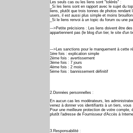
Les seuls cas ou les liens sont "tolérés" :
_Si les liens sont en rapport avec le sujet du t
liens, plutôt que trois tonnes de photos rendant 
users, il est aussi plus simple et moins brouillo
_Si le liens renvoi à un topic du forum ou une pa
--->Petite précisions : Les liens doivent être de
appartiennent pas (le blog d'un tier, le site d'un 
--->Les sanctions pour le manquement à cette rè
1ère fois : explication simple
2ème fois : avertissement
3ème fois : 7 jours
4ème fois : 2 mois
5ème fois : bannissement définitif
2.Données personnelles :
En aucun cas les modérateurs, les administrate
venez à donner vos identifiants à un tiers, vous 
Pour une meilleure protection de votre compte, é
plutôt l'adresse de Fournisseur d'Accès à Intern
3.Responsabilité :