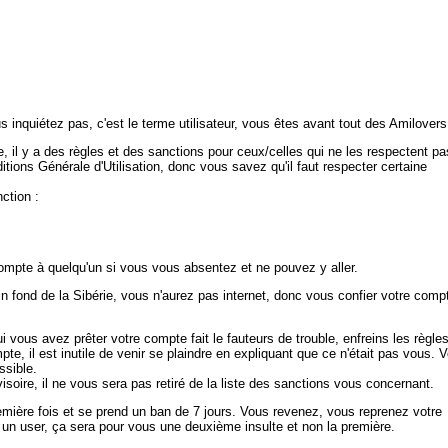
s inquiétez pas, c'est le terme utilisateur, vous êtes avant tout des Amilovers
l y a des règles et des sanctions pour ceux/celles qui ne les respectent pa
ditions Générale d'Utilisation, donc vous savez qu'il faut respecter certaine
ction :
 compte à quelqu'un si vous vous absentez et ne pouvez y aller.
 fond de la Sibérie, vous n'aurez pas internet, donc vous confier votre comp
qui vous avez prêter votre compte fait le fauteurs de trouble, enfreins les règles
ompte, il est inutile de venir se plaindre en expliquant que ce n'était pas vous. 
ssible.
soire, il ne vous sera pas retiré de la liste des sanctions vous concernant.
emière fois et se prend un ban de 7 jours. Vous revenez, vous reprenez votre
un user, ça sera pour vous une deuxième insulte et non la première.