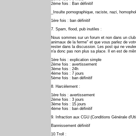
2ème fois : Ban définitif
_Insulte pornographique, raciste, nazi, homoph
1ère fois : ban définitif
7. Spam, flood, pub inutiles :
Nous sommes sur un forum et non dans un club me
animaux de la ferme" et que vous parlez de votr
rester dans la discussion. Les post qui ne veule
n'a donc pas non plus sa place. Il en est de mêm
1ère fois : explication simple
2ème fois : avertissement
3ème fois : 24h
4ème fois : 7 jours
5ème fois : ban définitif
8. Harcèlement :
1ère fois : avertissement
2ème fois : 3 jours
3ème fois : 15 jours
4ème fois : ban définitif
9. Infraction aux CGU (Conditions Générale d'Util
Bannissement définitif
10.Troll :