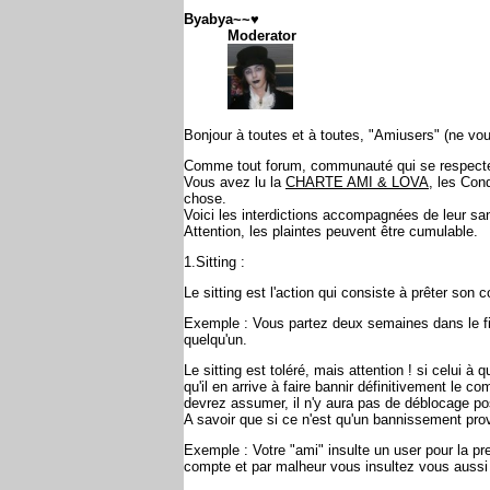
Byabya~~♥
Moderator
Bonjour à toutes et à toutes, "Amiusers" (ne vou
Comme tout forum, communauté qui se respecte, i
Vous avez lu la
CHARTE AMI & LOVA
, les Con
chose.
Voici les interdictions accompagnées de leur san
Attention, les plaintes peuvent être cumulable.
1.Sitting :
Le sitting est l'action qui consiste à prêter son
Exemple : Vous partez deux semaines dans le fin
quelqu'un.
Le sitting est toléré, mais attention ! si celui à 
qu'il en arrive à faire bannir définitivement le c
devrez assumer, il n'y aura pas de déblocage po
A savoir que si ce n'est qu'un bannissement provi
Exemple : Votre "ami" insulte un user pour la pr
compte et par malheur vous insultez vous aussi 