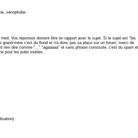
obe, xénophobe :
d. Vos réponses doivent être en rapport avec le sujet. Si le sujet est "les
e grand-mère c'est du flood et n'a donc pas sa place sur un forum, merci de
nt rien dire comme "..." "agaaaaa" et sans phrase construite, c'est du spam e
e pour les pubs inutiles.
isation) :