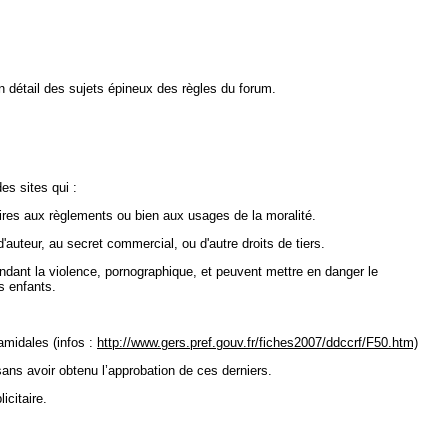
 détail des sujets épineux des règles du forum.
des sites qui :
raires aux règlements ou bien aux usages de la moralité.
d'auteur, au secret commercial, ou d'autre droits de tiers.
ndant la violence, pornographique, et peuvent mettre en danger le
 enfants.
midales (infos :
http://www.gers.pref.gouv.fr/fiches2007/ddccrf/F50.htm)
ns avoir obtenu l’approbation de ces derniers.
icitaire.