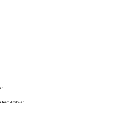
 :
a team Amilova :