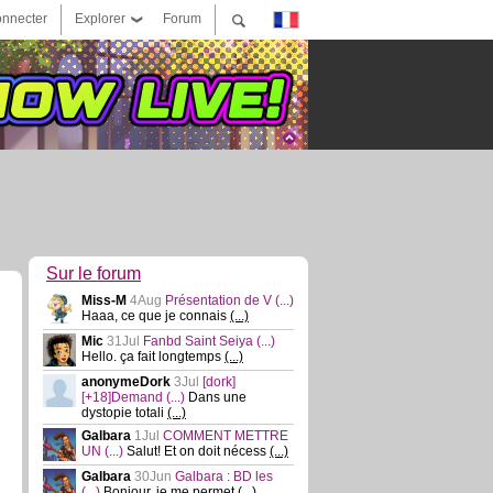
nnecter
Explorer
Forum
Sur le forum
Miss-M
4Aug
Présentation de V
(...)
Haaa, ce que je connais
(...)
Mic
31Jul
Fanbd Saint Seiya
(...)
Hello. ça fait longtemps
(...)
anonymeDork
3Jul
[dork]
[+18]Demand
(...)
Dans une
dystopie totali
(...)
Galbara
1Jul
COMMENT METTRE
UN
(...)
Salut! Et on doit nécess
(...)
Galbara
30Jun
Galbara : BD les
(...)
Bonjour, je me permet
(...)