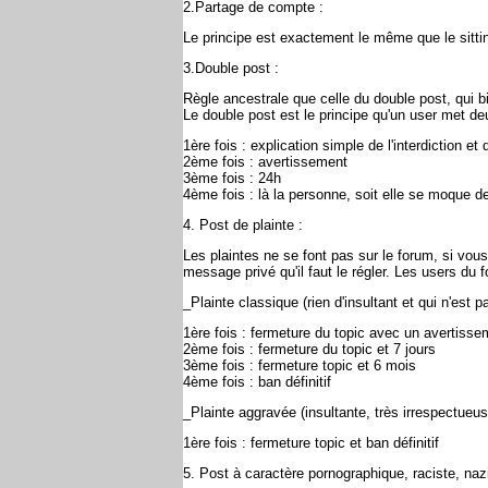
2.Partage de compte :
Le principe est exactement le même que le sitti
3.Double post :
Règle ancestrale que celle du double post, qui bie
Le double post est le principe qu'un user met deux
1ère fois : explication simple de l'interdiction et 
2ème fois : avertissement
3ème fois : 24h
4ème fois : là la personne, soit elle se moque de
4. Post de plainte :
Les plaintes ne se font pas sur le forum, si vou
message privé qu'il faut le régler. Les users du
_Plainte classique (rien d'insultant et qui n'est p
1ère fois : fermeture du topic avec un avertisse
2ème fois : fermeture du topic et 7 jours
3ème fois : fermeture topic et 6 mois
4ème fois : ban définitif
_Plainte aggravée (insultante, très irrespectueus
1ère fois : fermeture topic et ban définitif
5. Post à caractère pornographique, raciste, n