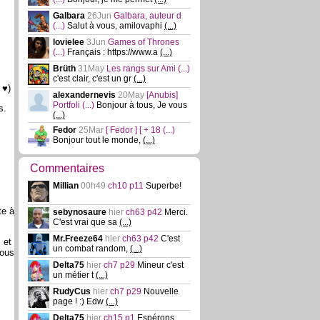
Galbara
26Jun
Galbara, auteur d
(...)
Salut à vous, amilovaphi
(...)
lovielee
3Jun
Games of Thrones
(...)
Français : https://www.a
(...)
Brüth
31May
Les rangs sur Ami
(...)
c'est clair, c'est un gr
(...)
 ♥)
alexandernevis
20May
[Anubis]
Portfoli
(...)
Bonjour à tous, Je vous
s.
(...)
Fedor
25Mar
[ Fedor ] [ + 18
(...)
Bonjour tout le monde,
(...)
Commentaires
Millian
00h49
ch10 p11
Superbe!
te à
sebynosaure
hier
ch63 p42
Merci.
C'est vrai que sa
(...)
Mr.Freeze64
hier
ch63 p42
C'est
 et
un combat random,
(...)
Vous
Delta75
hier
ch7 p29
Mineur c'est
un métier t
(...)
RudyCus
hier
ch7 p29
Nouvelle
page ! :) Edw
(...)
Delta75
hier
ch15 p1
Espérons