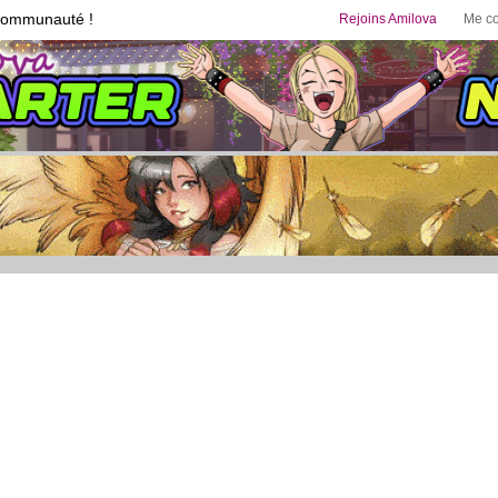
communauté !
Rejoins Amilova
Me co