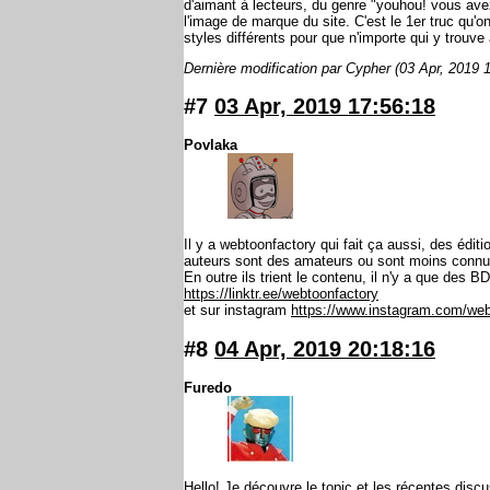
d'aimant à lecteurs, du genre "youhou! vous avez
l'image de marque du site. C'est le 1er truc qu'on
styles différents pour que n'importe qui y trouve
Dernière modification par Cypher (03 Apr, 2019 
#7
03 Apr, 2019 17:56:18
Povlaka
Il y a webtoonfactory qui fait ça aussi, des édit
auteurs sont des amateurs ou sont moins connus.
En outre ils trient le contenu, il n'y a que des
https://linktr.ee/webtoonfactory
et sur instagram
https://www.instagram.com/web
#8
04 Apr, 2019 20:18:16
Furedo
Hello! Je découvre le topic et les récentes disc