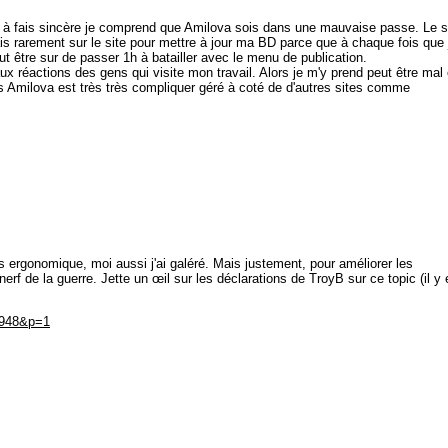
out à fais sincère je comprend que Amilova sois dans une mauvaise passe. Le s
 vais rarement sur le site pour mettre à jour ma BD parce que à chaque fois que 
t être sur de passer 1h à batailler avec le menu de publication.
ux réactions des gens qui visite mon travail. Alors je m'y prend peut être mal 
s Amilova est très très compliquer géré à coté de d'autres sites comme
rès ergonomique, moi aussi j'ai galéré. Mais justement, pour améliorer les
 nerf de la guerre. Jette un œil sur les déclarations de TroyB sur ce topic (il y
6948&p=1