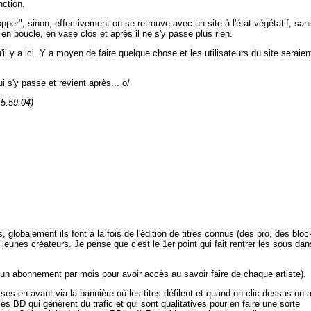
nction.
pper", sinon, effectivement on se retrouve avec un site à l'état végétatif, san
n boucle, en vase clos et après il ne s'y passe plus rien.
il y a ici. Y a moyen de faire quelque chose et les utilisateurs du site seraien
i s'y passe et revient après... o/
15:59:04)
es, globalement ils font à la fois de l'édition de titres connus (des pro, des bloc
 jeunes créateurs. Je pense que c'est le 1er point qui fait rentrer les sous dan
un abonnement par mois pour avoir accès au savoir faire de chaque artiste).
ses en avant via la bannière où les tites défilent et quand on clic dessus on 
les BD qui génèrent du trafic et qui sont qualitatives pour en faire une sorte