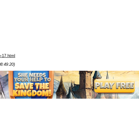
-17.html
08:49:20)