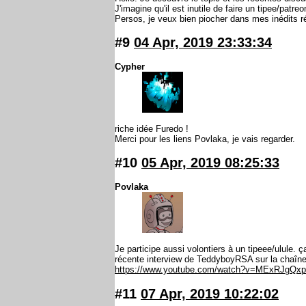
J'imagine qu'il est inutile de faire un tipee/patr
Persos, je veux bien piocher dans mes inédits rés
#9
04 Apr, 2019 23:33:34
Cypher
riche idée Furedo !
Merci pour les liens Povlaka, je vais regarder.
#10
05 Apr, 2019 08:25:33
Povlaka
Je participe aussi volontiers à un tipeee/ulule. 
récente interview de TeddyboyRSA sur la chaîne
https://www.youtube.com/watch?v=MExRJgQx
#11
07 Apr, 2019 10:22:02