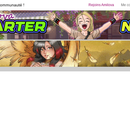
communauté !
Rejoins Amilova
Me co