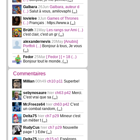
Galbara
26Jun
Galbara, auteur d
(...)
Salut à vous, amilovaphi
(...)
lovielee
3Jun
Games of Thrones
(...)
Français : https://www.a
(...)
Brüth
31May
Les rangs sur Ami
(...)
c'est clair, c'est un gr
(...)
alexandernevis
20May
[Anubis]
Portfoli
(...)
Bonjour à tous, Je vous
(...)
Fedor
25Mar
[ Fedor ] [ + 18
(...)
Bonjour tout le monde,
(...)
Commentaires
Millian
00h49
ch10 p11
Superbe!
sebynosaure
hier
ch63 p42
Merci.
C'est vrai que sa
(...)
Mr.Freeze64
hier
ch63 p42
C'est
un combat random,
(...)
Delta75
hier
ch7 p29
Mineur c'est
un métier t
(...)
RudyCus
hier
ch7 p29
Nouvelle
page ! :) Edw
(...)
Delta75
hier
ch15 p1
Espérons