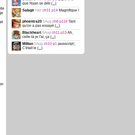
que Nyan se déb
(...)
ite
Salagir
hier
ch31 p14
Magnifique !
je
phoentra20
5Aug
ch6 p118
Tant
et
qu'on a pas essayé
(...)
Blackheart
5Aug
ch11 p15
Ah,
celle-là je l'ai, ça
(...)
Millian
5Aug
ch10 p1
javascript:;
C'était le
(...)
 en