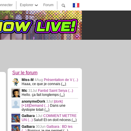
nnecter
Explorer
Forum
Sur le forum
Miss-M
4Aug
Présentation de V
(...)
Haaa, ce que je connais
(...)
Mic
31Jul
Fanbd Saint Seiya
(...)
Hello. ça fait longtemps
(...)
anonymeDork
3Jul
[dork]
[+18]Demand
(...)
Dans une
dystopie totali
(...)
Galbara
1Jul
COMMENT METTRE
UN
(...)
Salut! Et on doit nécess
(...)
Galbara
30Jun
Galbara : BD les
(...)
Bonjour, je me permet
(...)