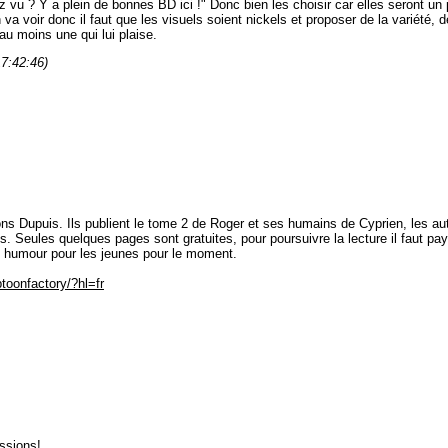
 vu ? Y a plein de bonnes BD ici !" Donc bien les choisir car elles seront un
 va voir donc il faut que les visuels soient nickels et proposer de la variété, 
 au moins une qui lui plaise.
17:42:46)
ions Dupuis. Ils publient le tome 2 de Roger et ses humains de Cyprien, les au
 Seules quelques pages sont gratuites, pour poursuivre la lecture il faut pay
 BD humour pour les jeunes pour le moment.
toonfactory/?hl=fr
ussions!