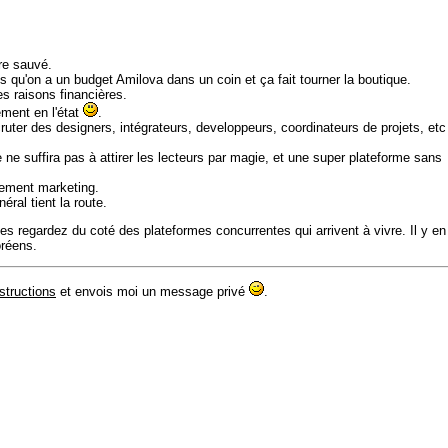
re sauvé.
qu'on a un budget Amilova dans un coin et ça fait tourner la boutique.
s raisons financières.
ement en l'état
.
cruter des designers, intégrateurs, developpeurs, coordinateurs de projets, etc
 ne suffira pas à attirer les lecteurs par magie, et une super plateforme sans
pement marketing.
ral tient la route.
es regardez du coté des plateformes concurrentes qui arrivent à vivre. Il y en
oréens.
nstructions
et envois moi un message privé
.