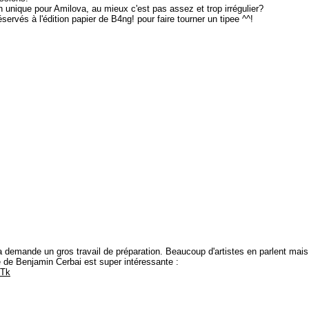
eon unique pour Amilova, au mieux c'est pas assez et trop irrégulier?
ervés à l'édition papier de B4ng! pour faire tourner un tipee ^^!
ça demande un gros travail de préparation. Beaucoup d'artistes en parlent mais
 de Benjamin Cerbai est super intéressante :
pTk