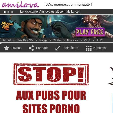
BDs, mangas, communauté !
Le
Kickstarter Amilova est désormais lancé
!.
Abonnement premium: à partir de
3.95 euros
par mois !
Clique ici p
Déjà 100000
membres
et 1000
BDs & Mangas
!
Accueil
>
Liste Des BDs
>
Manga
>
Thriller
>
Dissociée
>
Ch. 1
>
P. 17
Favoris
Partager
Plein écran
Vignettes