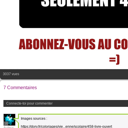
3037 vues
7 Commentaires
Connecte-toi pour commenter
Images sources :
16
https://dory.fr/coloriages/vie...enne/scolaire/458-livre-ouvert
Auteur