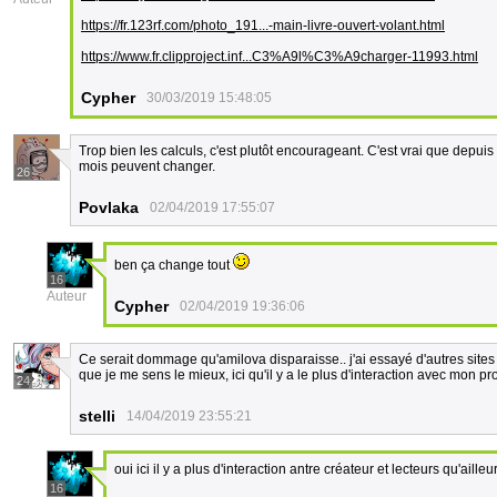
https://fr.123rf.com/photo_191...-main-livre-ouvert-volant.html
https://www.fr.clipproject.inf...C3%A9l%C3%A9charger-11993.html
Cypher
30/03/2019 15:48:05
Trop bien les calculs, c'est plutôt encourageant. C'est vrai que depu
mois peuvent changer.
26
Povlaka
02/04/2019 17:55:07
ben ça change tout
16
Auteur
Cypher
02/04/2019 19:36:06
Ce serait dommage qu'amilova disparaisse.. j'ai essayé d'autres sites et
que je me sens le mieux, ici qu'il y a le plus d'interaction avec mon pro
24
stelli
14/04/2019 23:55:21
oui ici il y a plus d'interaction antre créateur et lecteurs qu'ailleu
16