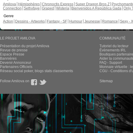
Amilova
Hémisphères
Chronoctis Express
Super Dragon Bros Z
Psychomant
Connection
Sethxfaye
Graped
Wisteria
Bienvenidos A República Gada
Only 
Genre
Action
Dessins - Artworks
Fantasy - SF
Humour
Jeunesse
Romance
Sexy - 
LE PROJET AMILOVA
COMMUNAUTÉ
Présentation du projet Amilova
Tutoriel du lecteur
Revue de presse
Évènements IRL
Espace Presse
Boutiques partenair
Bannières
Aider la communauté 
Devenir Annonceur
FAQ - Support
Partenaires Officiels
Monnaie virtuelle : l
Réseau social poker, blogs stats classements
CGU - Conditions d'ut
Follow Amilova on
Sitemap