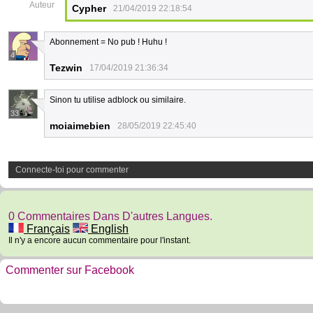
Auteur
Cypher
21/04/2019 22:18:54
Abonnement = No pub ! Huhu !
4
Tezwin
17/04/2019 21:36:34
Sinon tu utilise adblock ou similaire.
33
moiaimebien
28/05/2019 22:45:40
Connecte-toi pour commenter
0 Commentaires Dans D'autres Langues.
Français
English
Il n'y a encore aucun commentaire pour l'instant.
Commenter sur Facebook