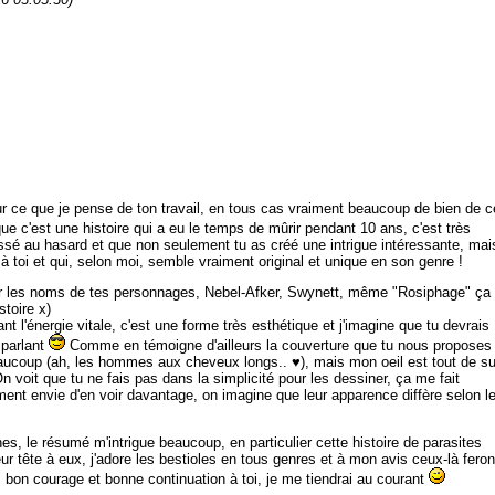
r ce que je pense de ton travail, en tous cas vraiment beaucoup de bien de c
 c'est une histoire qui a eu le temps de mûrir pendant 10 ans, c'est très
laissé au hasard et que non seulement tu as créé une intrigue intéressante, mai
à toi et qui, selon moi, semble vraiment original et unique en son genre !
 sur les noms de tes personnages, Nebel-Afker, Swynett, même "Rosiphage" ça
stoire x)
 l'énergie vitale, c'est une forme très esthétique et j'imagine que tu devrais
 parlant
Comme en témoigne d'ailleurs la couverture que tu nous proposes 
aucoup (ah, les hommes aux cheveux longs.. ♥), mais mon oeil est tout de su
On voit que tu ne fais pas dans la simplicité pour les dessiner, ça me fait
ent envie d'en voir davantage, on imagine que leur apparence diffère selon l
es, le résumé m'intrigue beaucoup, en particulier cette histoire de parasites
eur tête à eux, j'adore les bestioles en tous genres et à mon avis ceux-là feron
 bon courage et bonne continuation à toi, je me tiendrai au courant