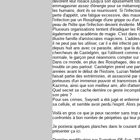
dévorent leur rosace jusqu'à son épuisement tota
emmagasiner assez d'énergie pour se métamorphos
les humains, dont ils se nourrissent. Si l'infect
perte d'appétit, une fatigue excessive, des maux 
l'infection par un Rosiphage d'une grippe ou d'u
peau de l'hôte que l'infection devient évidente.
Plusieurs organisations tentent d'éradiquer les 
également une académie de magie. C'est dans cel
illustre famille d'aristocrates magiciens. L'ad
il ne peut pas les utiliser, car il a été infecté 
depuis huit ans avec ce parasite, alors que la d
chercheurs de Castelgrim, qui l'utilisent comm
normale, le garçon peut néanmoins compter sur so
Dans ce monde, en plus des Rosiphages, des ext
trouble un peu partout. Castelgrim prend une par
années avant le début de l'histoire, Luzian Nebe
faisait partie des extrémistes, et assassiné pa
porteuses d'un immense pouvoir et transmises à 
Kazirma, ainsi que son meilleur ami, afin d'attei
Quel secret se cache derrière ce geste incompré
son père ?
Pour ses crimes, Swynett a été jugé et enfermé 
sa cellule, et semble avoir perdu l'esprit. Alors 
Voilà en gros ce que je peux raconter sans trop e
confrontés à bon nombre de péripéties qui leur 
Je posterai quelques planches dans le courant de
présenter ça ici.
Dernière modification par Symphan (05 Aug, 201