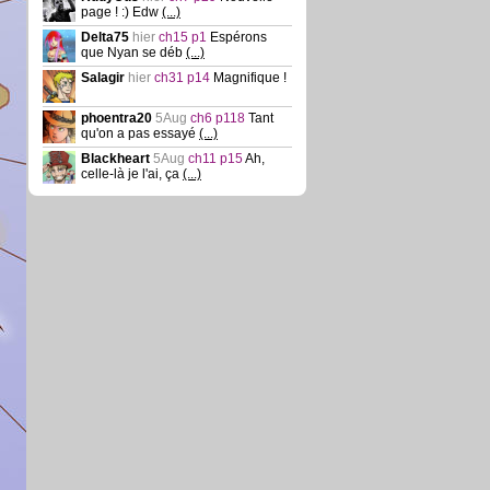
page ! :) Edw
(...)
Delta75
hier
ch15 p1
Espérons
que Nyan se déb
(...)
Salagir
hier
ch31 p14
Magnifique !
phoentra20
5Aug
ch6 p118
Tant
qu'on a pas essayé
(...)
Blackheart
5Aug
ch11 p15
Ah,
celle-là je l'ai, ça
(...)