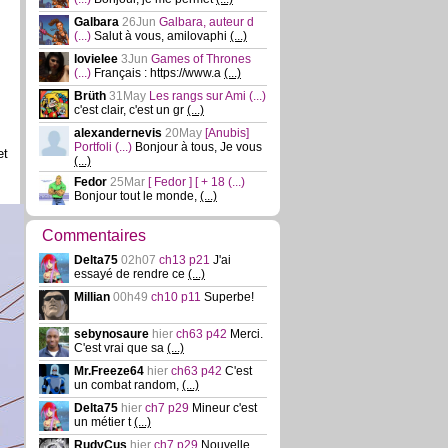
Galbara
26Jun
Galbara, auteur d
(...)
Salut à vous, amilovaphi
(...)
lovielee
3Jun
Games of Thrones
(...)
Français : https://www.a
(...)
Brüth
31May
Les rangs sur Ami
(...)
c'est clair, c'est un gr
(...)
alexandernevis
20May
[Anubis]
Portfoli
(...)
Bonjour à tous, Je vous
et
(...)
Fedor
25Mar
[ Fedor ] [ + 18
(...)
Bonjour tout le monde,
(...)
Commentaires
Delta75
02h07
ch13 p21
J'ai
essayé de rendre ce
(...)
Millian
00h49
ch10 p11
Superbe!
sebynosaure
hier
ch63 p42
Merci.
C'est vrai que sa
(...)
Mr.Freeze64
hier
ch63 p42
C'est
un combat random,
(...)
Delta75
hier
ch7 p29
Mineur c'est
un métier t
(...)
RudyCus
hier
ch7 p29
Nouvelle