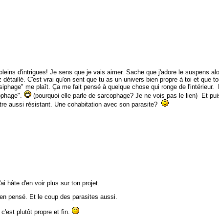
pleins d'intrigues! Je sens que je vais aimer. Sache que j'adore le suspens al
étaillé. C'est vrai qu'on sent que tu as un univers bien propre à toi et que to
iphage" me plaît. Ça me fait pensé à quelque chose qui ronge de l'intérieur. 
ophage".
(pourquoi elle parle de sarcophage? Je ne vois pas le lien) Et pui
être aussi résistant. Une cohabitation avec son parasite?
i hâte d'en voir plus sur ton projet.
en pensé. Et le coup des parasites aussi.
 c'est plutôt propre et fin.