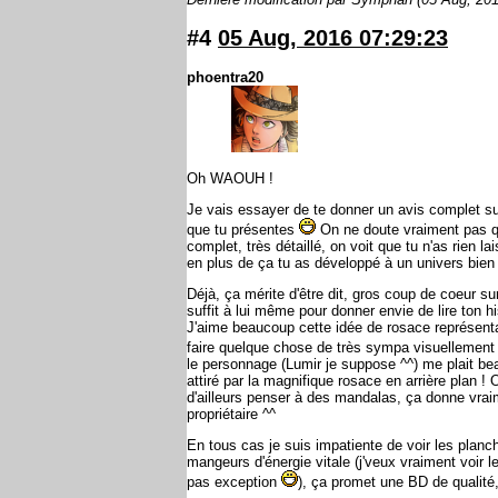
#4
05 Aug, 2016 07:29:23
phoentra20
Oh WAOUH !
Je vais essayer de te donner un avis complet su
que tu présentes
On ne doute vraiment pas que
complet, très détaillé, on voit que tu n'as rien 
en plus de ça tu as développé à un univers bien 
Déjà, ça mérite d'être dit, gros coup de coeur
suffit à lui même pour donner envie de lire ton hi
J'aime beaucoup cette idée de rosace représentant
faire quelque chose de très sympa visuellement
le personnage (Lumir je suppose ^^) me plait be
attiré par la magnifique rosace en arrière plan ! 
d'ailleurs penser à des mandalas, ça donne vraim
propriétaire ^^
En tous cas je suis impatiente de voir les planch
mangeurs d'énergie vitale (j'veux vraiment voir l
pas exception
), ça promet une BD de qualité,