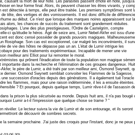
l, causant la mort de leur hôte. Les parasites passent d'hôte en hôte, jusqu'à
er en leur forme final. Alors, ils peuvent chasser les êtres vivants, y comp
ion est détectée à temps, elle peut être traitée. Les premiers symptômes sont l
de tête, des vertiges et des vomissements. Il est donc difficile de différencie
n rhume au début. Ce n'est que lorsque des marques noires apparaissent sur l
 Mais alors, les chances de succès du traitement sont grandement réduites.
Rosiphages. L'une des plus prestigieuses, l'Ordre de Castelgrim, compte
le-ci qu'étudie le héros. Âgé de seize ans, Lumir Nebel-Akfer est issu d'une
olescent est donc censé posséder de grands pouvoirs magiques. Malheureuseme
par un Rosiphage. Son cas est exceptionnel, car malgré les inconvénients, il surv
urée de vie des hôtes ne dépasse pas un an. L'état de Lumir intrigue les
e cobaye pour des traitements expérimentaux. Incapable de mener une vie
n meilleur ami Elliot pour lui remonter le moral.
rémistes qui prônent l'éradication de toute la population non magique sèmen
t importante dans la recherche et l'élimination de ces groupes dangereux. Hui
l-Akfer, le père de Lumir, a été trahi par son meilleur ami, Osmond Swynett, q
r ce dernier. Osmond Swynett semblait convoiter les Flammes de la Sagesse,
une succession d'oracles depuis des générations. Il a également tué l'oracle
ndre les flammes, mais pour une raison indéterminée, il les a ensuite éteintes.
hensible ? Et pourquoi, depuis quelque temps, Lumir rêve-t-il de l'assassin d
dans la prison la plus sécurisée au monde. Depuis huit ans, il n'a pas bougé 
pourquoi Lumir a-t-il l'impression que quelque chose se trame ? "
n révéler. Le lecteur suivra la vie de Lumir et de son entourage, et ils seront
permettront de découvrir de sombres secrets.
 la semaine prochaine. J'ai juste des croquis pour l'instant, donc je ne peux
6 03:05:30)