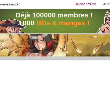
communauté !
Rejoins Amilova
Me co
Déjà 100000 membres !
1000
BDs & mangas !