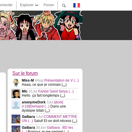
nnecter
Explorer
Forum
Sur le forum
Miss-M
4Aug
Présentation de V
(...)
Haaa, ce que je connais
(...)
Mic
31Jul
Fanbd Saint Seiya
(...)
Hello. ça fait longtemps
(...)
anonymeDork
3Jul
[dork]
[+18]Demand
(...)
Dans une
dystopie totali
(...)
Galbara
1Jul
COMMENT METTRE
UN
(...)
Salut! Et on doit nécess
(...)
Galbara
30Jun
Galbara : BD les
(...)
Bonjour, je me permet
(...)