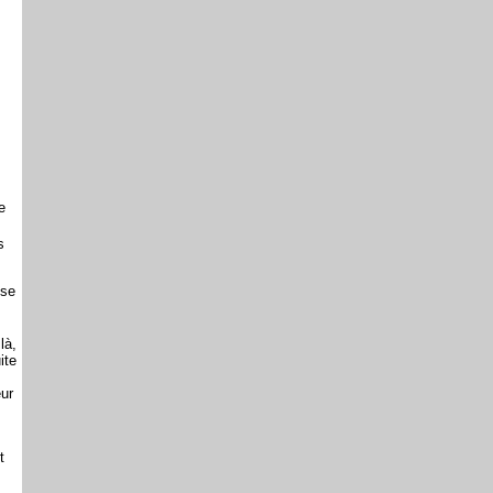
e
s
 se
là,
ite
eur
t