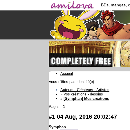
BDs, mangas, 
Accueil
Vous n'êtes pas identifié(e).
Auteurs - Créateurs - Artistes
»
Vos créations - dessins
»
[Symphan] Mes créations
Pages :
1
#1
04 Aug, 2016 20:02:47
Symphan