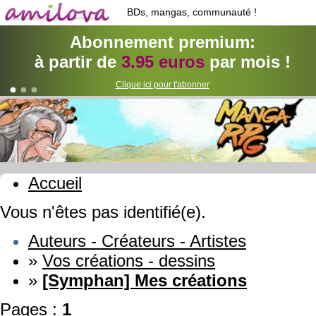
BDs, mangas, communauté !
Abonnement premium:
à partir de
3.95 euros
par mois !
Clique ici pour t'abonner
Accueil
Vous n'êtes pas identifié(e).
Auteurs - Créateurs - Artistes
»
Vos créations - dessins
»
[Symphan] Mes créations
Pages :
1