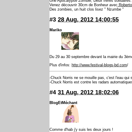
Une Apocalypse Zombie, Deux frères solidaires.
Venez découvrir 30cm de Bonheur avec
Roberto 
Des zombies, un huit clos lisez " Nzumbe "
#3
28 Aug, 2012 14:00:55
Mariko
Du 29 au 30 septembre devant la mairie du 3ème
Plus d'infos:
http://www.festival-blogs-bd.com
/
-Chuck Norris ne se mouille pas, c'est l'eau qui
-Chuck Norris est contre les radars automatiques : 
#4
31 Aug, 2012 18:02:06
BlogEtMéchant
Comme d'hab j'y suis les deux jours !