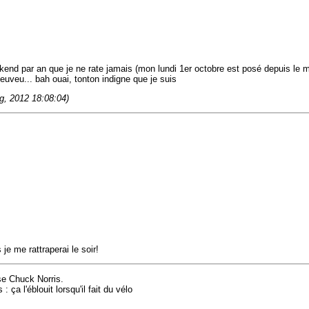
ekend par an que je ne rate jamais (mon lundi 1er octobre est posé depuis le 
euveu... bah ouai, tonton indigne que je suis
g, 2012 18:08:04)
je me rattraperai le soir!
 se Chuck Norris.
ça l'éblouit lorsqu'il fait du vélo