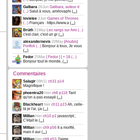
Galbara
26Jun
Galbara, auteur d
(...)
Salut à vous, amilovaphi
(...)
lovielee
3Jun
Games of Thrones
(...)
Français : https://www.a
(...)
Brüth
31May
Les rangs sur Ami
(...)
c'est clair, c'est un gr
(...)
alexandernevis
20May
[Anubis]
Portfoli
(...)
Bonjour à tous, Je vous
(...)
Fedor
25Mar
[ Fedor ] [ + 18
(...)
Bonjour tout le monde,
(...)
Commentaires
Salagir
09h11
ch31 p14
Magnifique !
phoentra20
hier
ch6 p118
Tant
qu'on a pas essayé
(...)
Blackheart
hier
ch11 p15
Ah, celle-
là je l'ai, ça
(...)
Millian
hier
ch10 p1
javascript:;
C'était le
(...)
Millian
hier
ch9 p56
Il a morflé,
mais il aur
(...)
Millian
hier
ch9 p53
J'aime