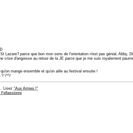
XD
St Lazare? parce que bon mon sens de l'orientation n'est pas génial, Abby, Di
t une crise d'angoisse au retour de la JE parce que je me suis royalement paum
 qu'on mange ensemble et qu'on aille au festival ensuite !
 ? \^^/
.. Lisez
"Aux Armes !"
Fellassionni