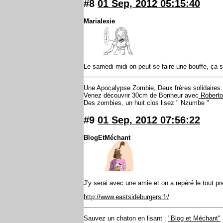
#8
01 Sep, 2012 05:15:40
Marialexie
Le samedi midi on peut se faire une bouffe, ça 
Une Apocalypse Zombie, Deux frères solidaires.
Venez découvrir 30cm de Bonheur avec
Roberto 
Des zombies, un huit clos lisez " Nzumbe "
#9
01 Sep, 2012 07:56:22
BlogEtMéchant
J'y serai avec une amie et on a repéré le tout pr
http://www.eastsideburgers.fr/
Sauvez un chaton en lisant :
"Blog et Méchant"