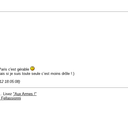
Paris c'est gérable
s si je suis toute seule c’est moins drôle !:)
12 18:05:08)
.. Lisez
"Aux Armes !"
Fellassionni