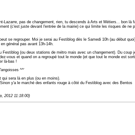
int-Lazarre, pas de changement, rien, tu descends à Arts et Métiers... bon là f
ent (c'est juste devant l'entrée de la mairie) ce qui limite les risques de ne 
eut se regrouper. Moi je serai au Festiblog dès le Samedi 10h (au début quoi)
 en général pas avant 13h-14h.
du Festiblog (ou deux stations de métro mais avec un changement). Du coup j
dez-vous et quand on a regroupé tout le monde (et que tout le monde est sort
r là-bas !
'angoisses ^^'
et qui sera là en plus (ou en moins).
... Sinon y'a le marché des enfants rouge à côté du Festiblog avec des Bentos
p, 2012 11:18:00)