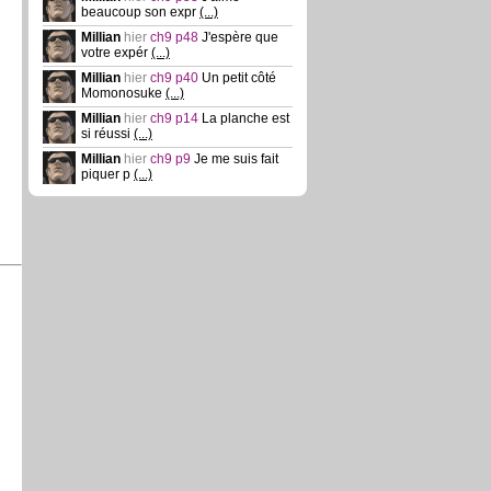
beaucoup son expr
(...)
Millian
hier
ch9 p48
J'espère que
votre expér
(...)
Millian
hier
ch9 p40
Un petit côté
Momonosuke
(...)
Millian
hier
ch9 p14
La planche est
si réussi
(...)
Millian
hier
ch9 p9
Je me suis fait
piquer p
(...)