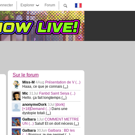
nnecter
Explorer
Forum
Sur le forum
Miss-M
4Aug
Présentation de V
(...)
Haaa, ce que je connais
(...)
Mic
31Jul
Fanbd Saint Seiya
(...)
Hello. ça fait longtemps
(...)
anonymeDork
3Jul
[dork]
[+18]Demand
(...)
Dans une
dystopie totali
(...)
Galbara
1Jul
COMMENT METTRE
UN
(...)
Salut! Et on doit nécess
(...)
Galbara
30Jun
Galbara : BD les
(...)
Bonjour, je me permet
(...)