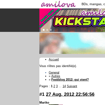
BDs, mangas, 
Accueil
Vous n'êtes pas identifié(e).
General
»
Autres
»
Festiblog 2012: qui vient?
Pages :
1
2
3
…
14
Suivant
#1
27 Aug, 2012 22:56:56
Mariko