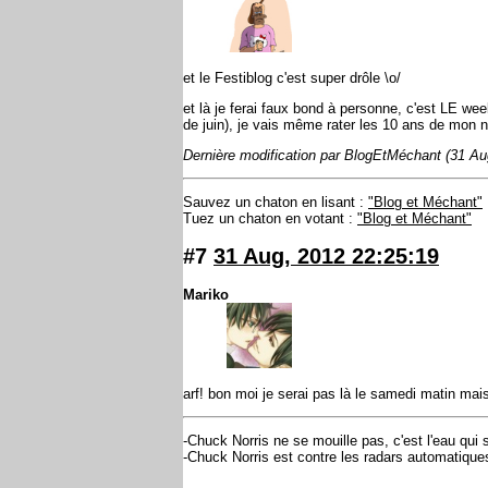
et le Festiblog c'est super drôle \o/
et là je ferai faux bond à personne, c'est LE we
de juin), je vais même rater les 10 ans de mon n
Dernière modification par BlogEtMéchant (31 Au
Sauvez un chaton en lisant :
"Blog et Méchant"
Tuez un chaton en votant :
"Blog et Méchant"
#7
31 Aug, 2012 22:25:19
Mariko
arf! bon moi je serai pas là le samedi matin mais 
-Chuck Norris ne se mouille pas, c'est l'eau qui
-Chuck Norris est contre les radars automatiques : 