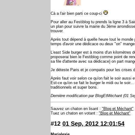
Cà a l'air bien parti ce coup-ci
Pour aller au Festiblog tu prends la ligne 3 à Sa
un plan pour suivre la mairie du 3ème arrondissem
trouver.
Après tout dépend à quelle heure tout le monde p
temps d'avoir une dédicace ou deux "on" mange
L'east Side burger est à moins d'un kilomètres 
proposerai bien le Festiblog comme point de ren
sa file d'attente avec sa dédicace) on part mange
Je déteste Paris et je compatis pour les crises d
Après faut voir selon ce qu'on fait le soir aussi 
Est-ce qu'on se fait le burger le midi ou le soir
traditionnels et super bons.
Dernière modification par BlogEtMéchant (01 Se
Sauvez un chaton en lisant :
"Blog et Méchant"
Tuez un chaton en votant :
"Blog et Méchant"
#12
01 Sep, 2012 12:01:54
Marialexie