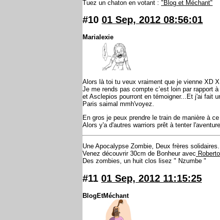
Tuez un chaton en votant :
"Blog et Méchant"
#10
01 Sep, 2012 08:56:01
Marialexie
Alors là toi tu veux vraiment que je vienne XD 
Je me rends pas compte c’est loin par rapport à 
et Asclepios pourront en témoigner...Et j'ai fai
Paris saimal mmh'voyez.
En gros je peux prendre le train de manière à ce
Alors y'a d'autres warriors prêt à tenter l'aventure
Une Apocalypse Zombie, Deux frères solidaires.
Venez découvrir 30cm de Bonheur avec
Roberto 
Des zombies, un huit clos lisez " Nzumbe "
#11
01 Sep, 2012 11:15:25
BlogEtMéchant