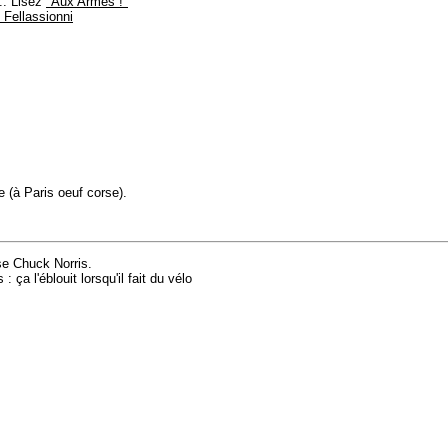
.. Lisez
"Aux Armes !"
Fellassionni
 (à Paris oeuf corse).
 se Chuck Norris.
ça l'éblouit lorsqu'il fait du vélo