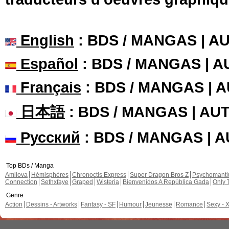
English
: BDS / MANGAS | 
Español
: BDS / MANGAS | 
Français
: BDS / MANGAS | 
日本語
: BDS / MANGAS | A
Русский
: BDS / MANGAS | 
Top BDs / Manga
Amilova
Hémisphères
Chronoctis Express
Super Dragon Bros Z
Psychomant
Connection
Sethxfaye
Graped
Wisteria
Bienvenidos A República Gada
Only 
Genre
Action
Dessins - Artworks
Fantasy - SF
Humour
Jeunesse
Romance
Sexy - 