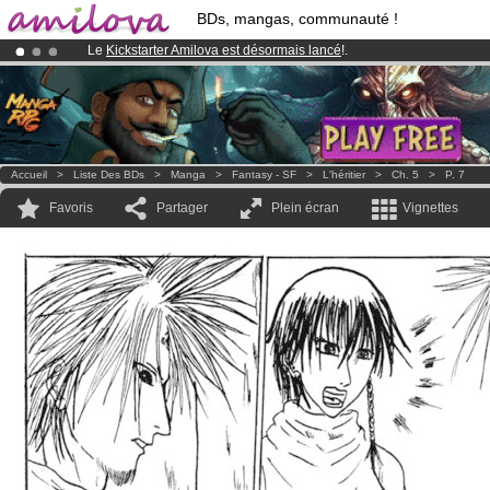
BDs, mangas, communauté !
Le
Kickstarter Amilova est désormais lancé
!.
Déjà 100000
membres
et 1000
BDs & Mangas
!
Abonnement premium: à partir de
3.95 euros
par mois !
Clique ici p
Accueil
>
Liste Des BDs
>
Manga
>
Fantasy - SF
>
L'héritier
>
Ch. 5
>
P. 7
Favoris
Partager
Plein écran
Vignettes