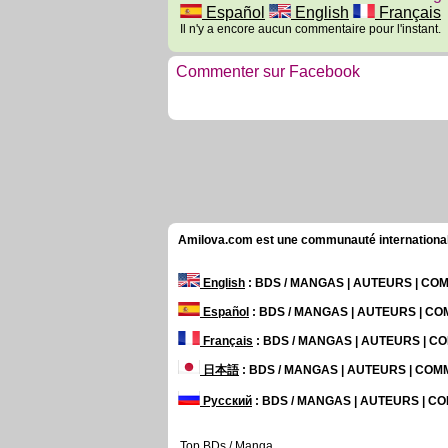
Español
English
Français
Il n'y a encore aucun commentaire pour l'instant.
Commenter sur Facebook
Amilova.com est une communauté internationale 
English
: BDS / MANGAS | AUTEURS | C
Español
: BDS / MANGAS | AUTEURS | C
Français
: BDS / MANGAS | AUTEURS | 
日本語
: BDS / MANGAS | AUTEURS | CO
Русский
: BDS / MANGAS | AUTEURS | 
Top BDs / Manga