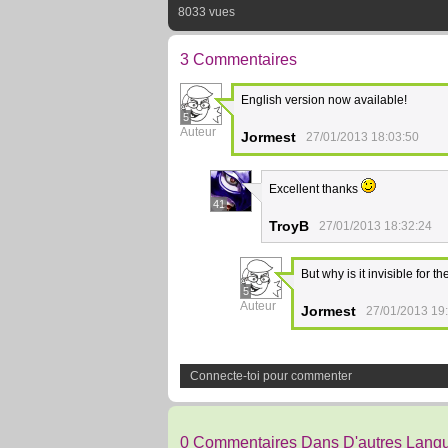
8033 vues
3 Commentaires
English version now available!
5
Auteur
Jormest
27/01/2013 18:03:50
Excellent thanks
41
TroyB
27/01/2013 18:32:24
But why is it invisible for t
5
Auteur
Jormest
27/01/2013 19
Connecte-toi pour commenter
0 Commentaires Dans D'autres Lang