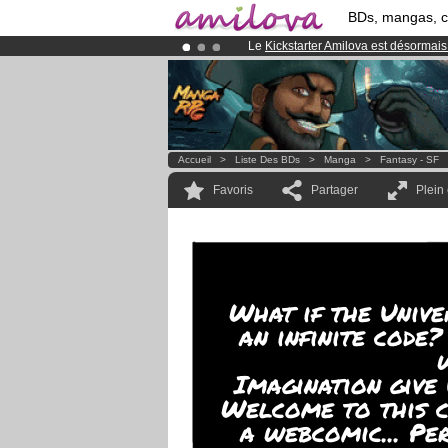
BDs, mangas, 
Le
Kickstarter Amilova est désormais
Déjà 134393
membres
et 1208
BDs 
Abonnement premium: à partir de
3.
Accueil
>
Liste Des BDs
>
Manga
>
Fantasy - SF
Favoris
Partager
Plein
What if the Univ
an infinite code
Imagination give 
Welcome to this c
a webcomic... Pe