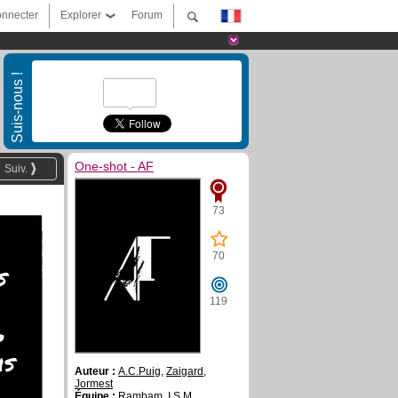
nnecter
Explorer
Forum
Suis-nous !
One-shot - AF
Suiv.
73
70
s
119
?
is
Auteur :
A.C.Puig
,
Zaigard
,
Jormest
Équipe :
Rambam
,
I.S.M