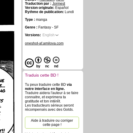
Traduction par :
Jormest
Version originale:
Español
Rythme de publication:
Lundi
Type :
manga
Genre :
Fantasy - SF
Versions:
English
oneshot-af.amilova.com
by
nc
nd
Traduis cette BD !
he
...
Tu peux traduire cette BD
via
ho
notre interface en ligne.
Traduire aidera l'auteur à se faire
connaitre, et exprimera ta
es
gratitude et ton intérêt.
.
Les traducteurs sérieux seront
l
récompensés avec des Golds.
Aide à traduire ou corriger
cette page !
!!