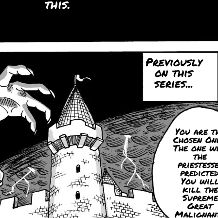
this.
Previously
on this
series...
You are t
Chosen One
The one w
the
priestess
predicted
You wil
kill the
Supreme
Great
Malignant