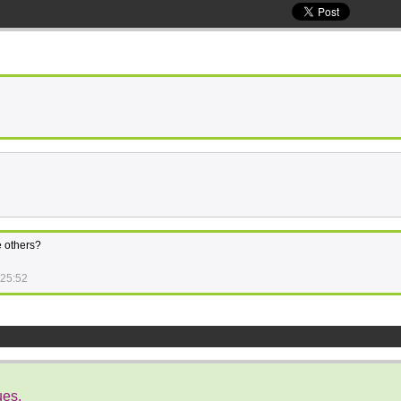
he others?
:25:52
ues.