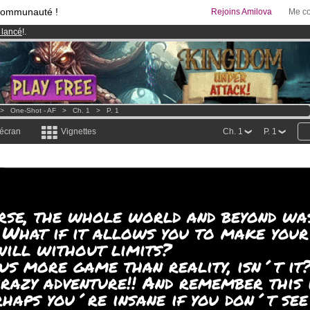
communauté !
Rejoins Amilova
Me co
 lancé
!.
& Mangas
!
95 euros
par mois !
Clique ici pour t'abonner
>
One-Shot - AF
>
Ch. 1
>
P. 1
 écran
Vignettes
Ch. 1
P. 1
erse, the whole world and beyond wa
? What if it allows you to make your
will without limits?
us more game than reality, isn´t it
razy adventure!! And remember this 
rhaps you´re insane if you don´t see