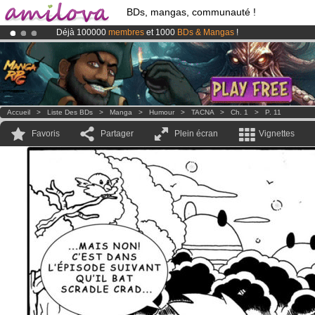
BDs, mangas, communauté !
Déjà 100000
membres
et 1000
BDs & Mangas
!
Abonnement premium: à partir de
3.95 euros
par mois !
Clique ici p
Le
Kickstarter Amilova est désormais lancé
!.
Accueil
>
Liste Des BDs
>
Manga
>
Humour
>
TACNA
>
Ch. 1
>
P. 11
Favoris
Partager
Plein écran
Vignettes