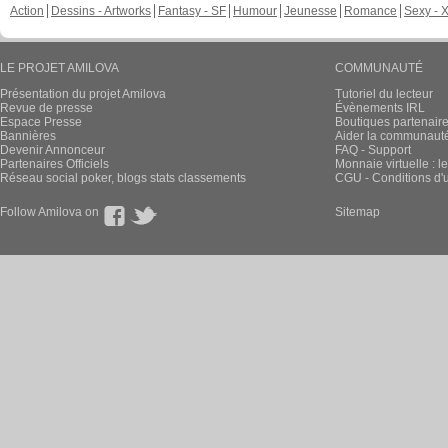
Action
Dessins - Artworks
Fantasy - SF
Humour
Jeunesse
Romance
Sexy - 
LE PROJET AMILOVA
COMMUNAUTÉ
Présentation du projet Amilova
Tutoriel du lecteur
Revue de presse
Évènements IRL
Espace Presse
Boutiques partenair
Bannières
Aider la communauté 
Devenir Annonceur
FAQ - Support
Partenaires Officiels
Monnaie virtuelle : l
Réseau social poker, blogs stats classements
CGU - Conditions d'ut
Follow Amilova on
Sitemap