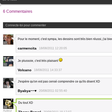
6 Commentaires
Connecte-toi pour commenter
Pour le moment, c'est sympa, les dessins sont très bien réussi, j'ai bie
27
carmencita
18/08/2011 12:20:05
Je plussoie, c'est très plaisant
32
Volcano
18/08/2011 14:33:37
J'espère qu'on est pas censé comprendre ce qu'ils disent XD
36
Byabya~~♥
20/08/2011 02:55:40
Du tout XD
22
Auteur