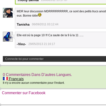
Thony Berval
20/08/2011 15:17:07
MDR leur discussion MDRRRRRRRRR, ce sont des petits trucs anodin
eux. Bonne idée
4
Tanisha
06/09/2011 03:12:44
Elle est où la page 10 !!! Ca saute de la 9 à la 11 ......
2
-Vinz-
29/05/2013 21:16:17
Connecte-toi pour commenter
0 Commentaires Dans D'autres Langues.
Français
Il n'y a encore aucun commentaire pour l'instant.
Commenter sur Facebook