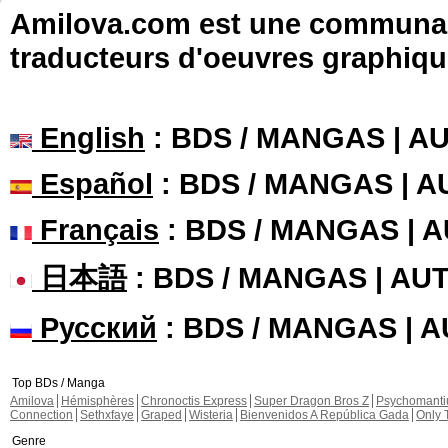
Amilova.com est une communauté
traducteurs d'oeuvres graphiqu
English
: BDS / MANGAS | 
Español
: BDS / MANGAS | 
Français
: BDS / MANGAS | 
日本語
: BDS / MANGAS | A
Русский
: BDS / MANGAS | 
Top BDs / Manga
Amilova
Hémisphères
Chronoctis Express
Super Dragon Bros Z
Psychomant
Connection
Sethxfaye
Graped
Wisteria
Bienvenidos A República Gada
Only 
Genre