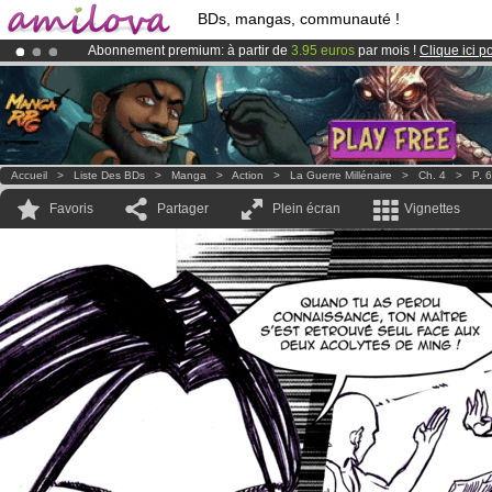
BDs, mangas, communauté !
Abonnement premium: à partir de
3.95 euros
par mois !
Clique ici p
Déjà 100000
membres
et 1000
BDs & Mangas
!
Le
Kickstarter Amilova est désormais lancé
!.
Accueil
>
Liste Des BDs
>
Manga
>
Action
>
La Guerre Millénaire
>
Ch. 4
>
P. 6
Favoris
Partager
Plein écran
Vignettes