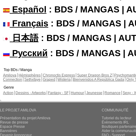
Español
: BDS / MANGAS | 
Français
: BDS / MANGAS | 
日本語
: BDS / MANGAS | A
Русский
: BDS / MANGAS | 
Top BDs / Manga
Amilova
Hémisphères
Chronoctis Express
Super Dragon Bros Z
Psychomant
Connection
Sethxfaye
Graped
Wisteria
Bienvenidos A República Gada
Only 
Genre
Action
Dessins - Artworks
Fantasy - SF
Humour
Jeunesse
Romance
Sexy - 
LE PROJET AMILOVA
COMMUNAUTÉ
Présentation du projet Amilova
Tutoriel du lecteur
Revue de presse
Évènements IRL
Espace Presse
Boutiques partenair
Bannières
Aider la communauté 
Devenir Annonceur
FAQ - Support