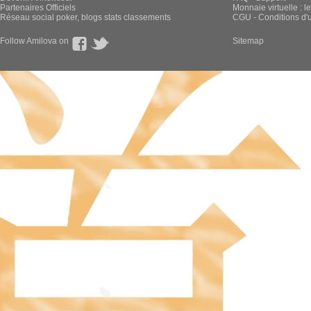
Partenaires Officiels
Monnaie virtuelle : l
Réseau social poker, blogs stats classements
CGU - Conditions d'ut
Follow Amilova on
Sitemap