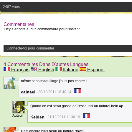
2487 vues
Commentaires
Il n'y a encore aucun commentaire pour l'instant.
Connecte-toi pour commenter
4 Commentaires Dans D'autres Langues.
Français
English
Italiano
Español
même sans maquillage j'suis pas contre !
3
cainael
20/12/2011 18:40:14
Quand on est beau gosse on l'est aussi au naturel hein =p
31
Auteur
Keiden
21/12/2011 11:36:19
Il est encore plus beau au naturel :love: