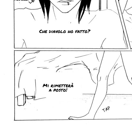
Che diavolo ho fatto?
Mi rimetterà
a posto!