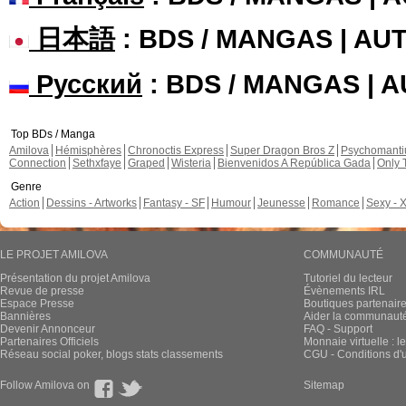
日本語
: BDS / MANGAS | A
Русский
: BDS / MANGAS | 
Top BDs / Manga
Amilova
Hémisphères
Chronoctis Express
Super Dragon Bros Z
Psychomant
Connection
Sethxfaye
Graped
Wisteria
Bienvenidos A República Gada
Only 
Genre
Action
Dessins - Artworks
Fantasy - SF
Humour
Jeunesse
Romance
Sexy - 
LE PROJET AMILOVA
COMMUNAUTÉ
Présentation du projet Amilova
Tutoriel du lecteur
Revue de presse
Évènements IRL
Espace Presse
Boutiques partenair
Bannières
Aider la communauté 
Devenir Annonceur
FAQ - Support
Partenaires Officiels
Monnaie virtuelle : l
Réseau social poker, blogs stats classements
CGU - Conditions d'ut
Follow Amilova on
Sitemap