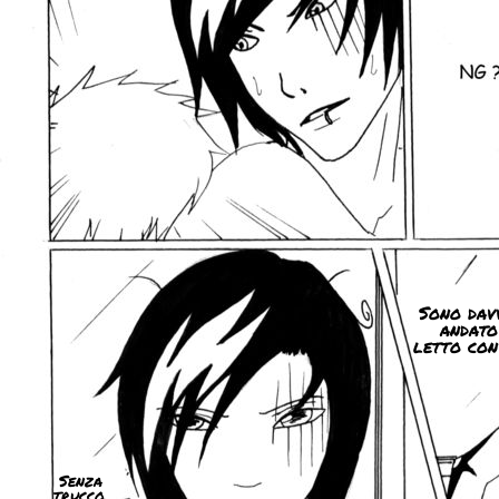
Sono dav
andato
letto con
Senza
trucco.