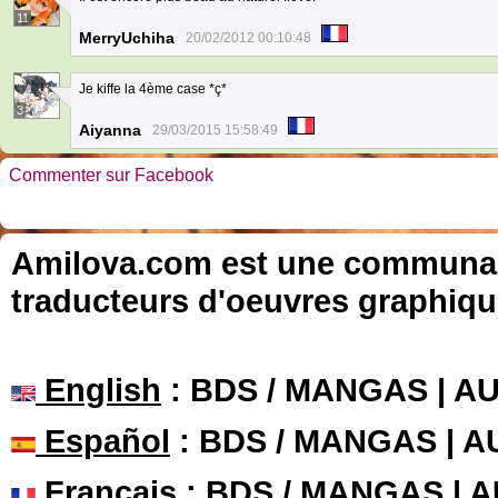
11
MerryUchiha
20/02/2012 00:10:48
Je kiffe la 4ème case *ç*
3
Aiyanna
29/03/2015 15:58:49
Commenter sur Facebook
Amilova.com est une communauté
traducteurs d'oeuvres graphiqu
English
: BDS / MANGAS | 
Español
: BDS / MANGAS | 
Français
: BDS / MANGAS | 