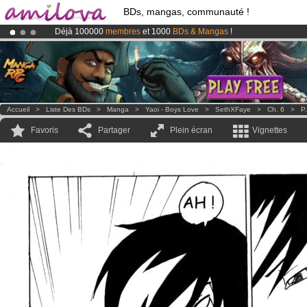
BDs, mangas, communauté !
Déjà 100000
membres
et 1000
BDs & Mangas
!
Le
Kickstarter Amilova est désormais lancé
!.
Abonnement premium: à partir de
3.95 euros
par mois !
Clique ici p
Accueil
>
Liste Des BDs
>
Manga
>
Yaoi - Boys Love
>
SethXFaye
>
Ch. 6
>
P
Favoris
Partager
Plein écran
Vignettes