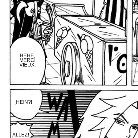
HEHE,
MERCI
VIEUX.
HEIN?!
ALLEZ!