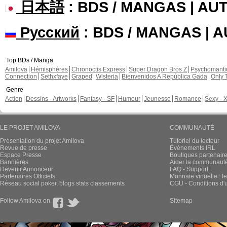
日本語
: BDS / MANGAS | A
Русский
: BDS / MANGAS | 
Top BDs / Manga
Amilova
Hémisphères
Chronoctis Express
Super Dragon Bros Z
Psychomant
Connection
Sethxfaye
Graped
Wisteria
Bienvenidos A República Gada
Only 
Genre
Action
Dessins - Artworks
Fantasy - SF
Humour
Jeunesse
Romance
Sexy - 
LE PROJET AMILOVA
COMMUNAUTÉ
Présentation du projet Amilova
Tutoriel du lecteur
Revue de presse
Évènements IRL
Espace Presse
Boutiques partenair
Bannières
Aider la communauté 
Devenir Annonceur
FAQ - Support
Partenaires Officiels
Monnaie virtuelle : l
Réseau social poker, blogs stats classements
CGU - Conditions d'ut
Follow Amilova on
Sitemap