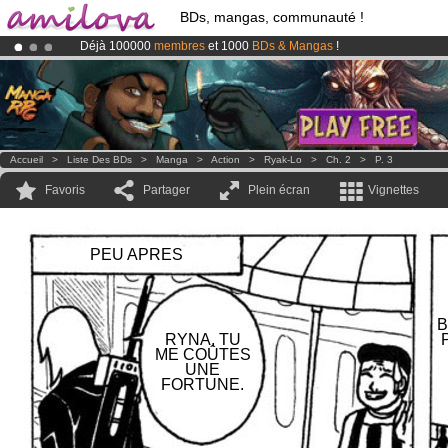
BDs, mangas, communauté !
Déjà 100000
membres
et 1000
BDs & Mangas
!
Abonnement premium: à partir de
3.95 euros
par mois !
Clique ici p
Le
Kickstarter Amilova est désormais lancé
!.
Accueil
>
Liste Des BDs
>
Manga
>
Action
>
Ryak-Lo
>
Ch. 2
>
P. 3
Favoris
Partager
Plein écran
Vignettes
PEU APRES
B
RYNA, TU
ME COÛTES
UNE
FORTUNE.