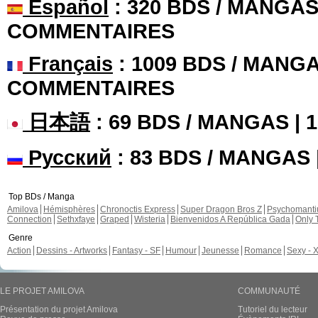
Español
: 320 BDS / MANGAS 
COMMENTAIRES
Français
: 1009 BDS / MANGA
COMMENTAIRES
日本語
: 69 BDS / MANGAS |
Русский
: 83 BDS / MANGAS
Top BDs / Manga
Amilova
Hémisphères
Chronoctis Express
Super Dragon Bros Z
Psychomant
Connection
Sethxfaye
Graped
Wisteria
Bienvenidos A República Gada
Only 
Genre
Action
Dessins - Artworks
Fantasy - SF
Humour
Jeunesse
Romance
Sexy - 
LE PROJET AMILOVA
COMMUNAUTÉ
Présentation du projet Amilova
Tutoriel du lecteur