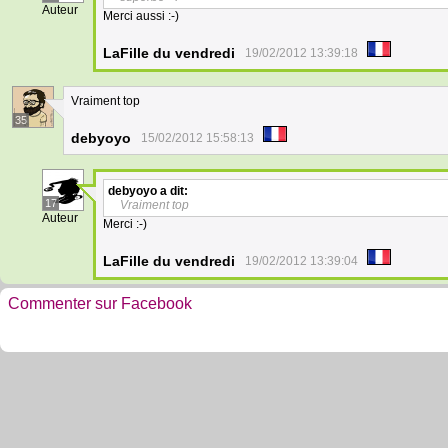
Auteur
Merci aussi :-)
LaFille du vendredi
19/02/2012 13:39:18
Vraiment top
35
debyoyo
15/02/2012 15:58:13
debyoyo
a dit:
17
Vraiment top
Auteur
Merci :-)
LaFille du vendredi
19/02/2012 13:39:04
Commenter sur Facebook