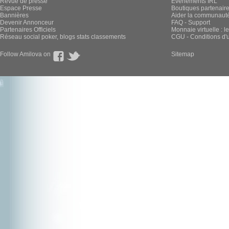
Revue de presse
Évènements IRL
Espace Presse
Boutiques partenair
Bannières
Aider la communauté 
Devenir Annonceur
FAQ - Support
Partenaires Officiels
Monnaie virtuelle : l
Réseau social poker, blogs stats classements
CGU - Conditions d'ut
Follow Amilova on
Sitemap