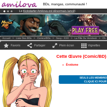
BDs, mangas, communauté !
Le
Kickstarter Amilova est désormais lancé
!.
Abonnement premium: à partir de
3.95 euros
par mois !
Clique ici p
Déjà 100000
membres
et 1000
BDs & Mangas
!
Accueil
>
Liste Des BDs
>
Comics/BDs
>
Sexy - XXX
>
La Fille Du Vendredi
>
Ch.
Favoris
Partager
Plein écran
Vignettes
Cette Œuvre (comic/BD)
Érotisme
SEULS LES MEMBRES
CLIQUE ICI POU