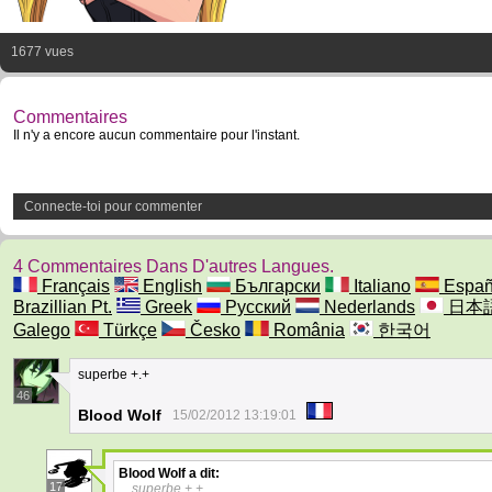
1677 vues
Commentaires
Il n'y a encore aucun commentaire pour l'instant.
Connecte-toi pour commenter
4 Commentaires Dans D'autres Langues.
Français
English
Български
Italiano
Españ
Brazillian Pt.
Greek
Русский
Nederlands
日本
Galego
Türkçe
Česko
România
한국어
superbe +.+
46
Blood Wolf
15/02/2012 13:19:01
Blood Wolf
a dit:
17
superbe +.+