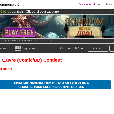
communauté !
Rejoins Amilova
Me co
95 euros
par mois !
Clique ici pour t'abonner
& Mangas
!
 lancé
!.
XX
>
La Fille Du Vendredi
>
Ch. 5
>
P. 1
 écran
Vignettes
Ch. 5
P. 1
Préc.
e Œuvre (comic/BD) Contient
Érotisme
SEULS LES MEMBRES PEUVENT LIRE CE TYPE DE BDS.
CLIQUE ICI POUR CRÉER UN COMPTE GRATUIT.