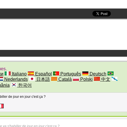
ues.
ки
Italiano
Español
Português
Deutsch
Nederlands
日本語
Català
Polski
中文
ânia
한국어
biller de jour en jour c'est ça ?
e va s'habiller de jour en jour c'est ça ?