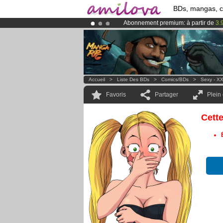
BDs, mangas, 
Abonnement premium: à partir de
3.
Déjà 100000
membres
et 1000
BDs 
Le
Kickstarter Amilova est désormais
Accueil
>
Liste Des BDs
>
Comics/BDs
>
Sexy - X
Favoris
Partager
Plein
Cett