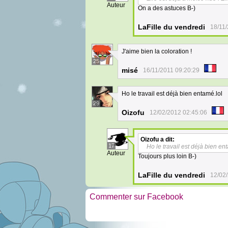
Auteur
On a des astuces B-)
LaFille du vendredi
18/11
J'aime bien la coloration !
25
misé
16/11/2011 09:20:29
Ho le travail est déjà bien entamé.lol
29
Oizofu
12/02/2012 02:45:06
Oizofu
a dit:
17
Ho le travail est déjà bien en
Auteur
Toujours plus loin B-)
LaFille du vendredi
12/02
Commenter sur Facebook