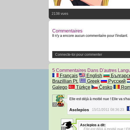
2138 vues
Commentaires
Il n'y a encore aucun commentaire pour l'instant.
Connecte-toi pour commenter
5 Commentaires Dans D'autres Lang
Français
English
Българс
Brazillian Pt.
Greek
Русский
Galego
Türkçe
Česko
Rom
Elle est déjà à moitié nue ! Elle va s'ha
33
Asclepios
15/11/2011 08:36:23
Asclepios
a dit:
17
Elle est déjà à moitié nue ! Ell