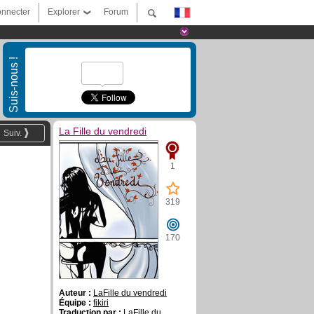
nnecter
Explorer
Forum
Suis-nous !
La Fille du vendredi
Suiv.
1
319
170
Auteur :
LaFille du vendredi
Équipe :
fikiri
Traduction par :
LaFille du