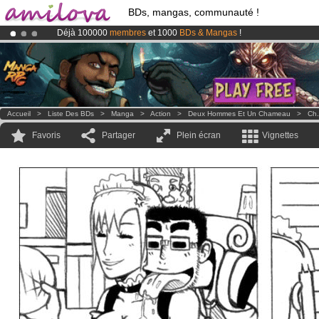
BDs, mangas, communauté !
Déjà 100000
membres
et 1000
BDs & Mangas
!
Abonnement premium: à partir de
3.95 euros
par mois !
Clique ici p
Le
Kickstarter Amilova est désormais lancé
!.
Accueil
>
Liste Des BDs
>
Manga
>
Action
>
Deux Hommes Et Un Chameau
>
Ch.
Favoris
Partager
Plein écran
Vignettes