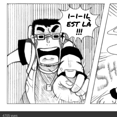
i-i-il
est là
!!!
4705 vues