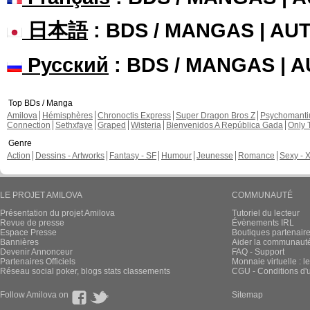
日本語
: BDS / MANGAS | A
Русский
: BDS / MANGAS | 
Top BDs / Manga
Amilova
Hémisphères
Chronoctis Express
Super Dragon Bros Z
Psychomant
Connection
Sethxfaye
Graped
Wisteria
Bienvenidos A República Gada
Only 
Genre
Action
Dessins - Artworks
Fantasy - SF
Humour
Jeunesse
Romance
Sexy - 
LE PROJET AMILOVA
COMMUNAUTÉ
Présentation du projet Amilova
Tutoriel du lecteur
Revue de presse
Évènements IRL
Espace Presse
Boutiques partenair
Bannières
Aider la communauté 
Devenir Annonceur
FAQ - Support
Partenaires Officiels
Monnaie virtuelle : l
Réseau social poker, blogs stats classements
CGU - Conditions d'ut
Follow Amilova on
Sitemap