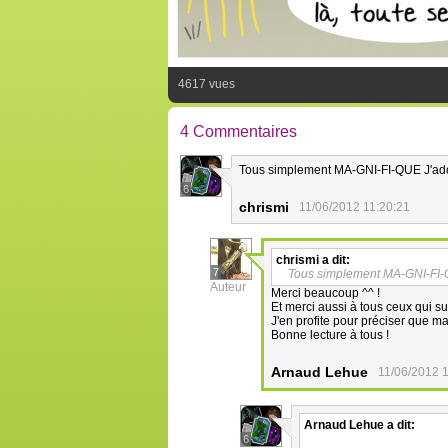
4617 vues
4 Commentaires
Tous simplement MA-GNI-FI-QUE J'adore
6
chrismi
11/06/2012 11:20:21
chrismi
a dit:
7
Tous simplement MA-GNI-FI-QUE
Auteur
Merci beaucoup ^^ !
Et merci aussi à tous ceux qui su
J'en profite pour préciser que ma
Bonne lecture à tous !
Arnaud Lehue
11/06/2012 
Arnaud Lehue
a dit:
6