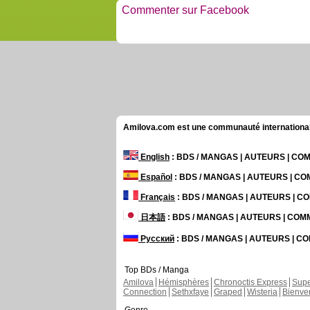
Commenter sur Facebook
Amilova.com est une communauté internationale 
English
: BDS / MANGAS | AUTEURS | C
Español
: BDS / MANGAS | AUTEURS | C
Français
: BDS / MANGAS | AUTEURS | 
日本語
: BDS / MANGAS | AUTEURS | CO
Русский
: BDS / MANGAS | AUTEURS | 
Top BDs / Manga
Amilova
Hémisphères
Chronoctis Express
Supe
Connection
Sethxfaye
Graped
Wisteria
Bienve