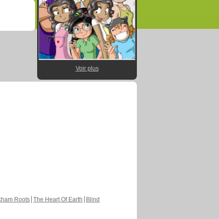
Voir plus
kham Roots
The Heart Of Earth
Blind