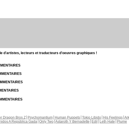
d'artistes, lecteurs et traducteurs d'oeuvres graphiques !
OMMENTAIRES
OMMENTAIRES
COMMENTAIRES
MMENTAIRES
COMMENTAIRES
r Dragon Bros Z
Psychomantium
Human Puppets
Tokio Libido
His Feelings
Ar
nidos A República Gada
Only Two
Astaroth Y Bernadette
Edil
Leth Hate
Plume