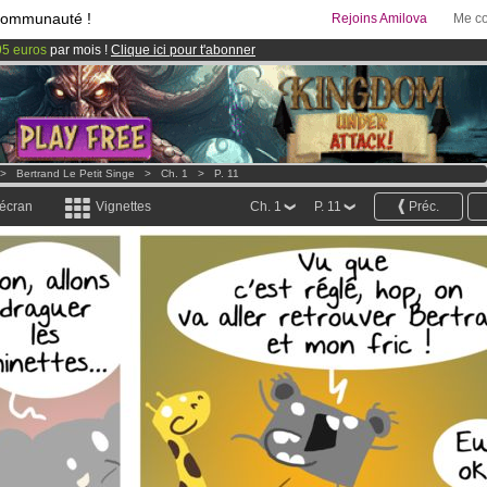
communauté !
Rejoins Amilova
Me co
95 euros
par mois !
Clique ici pour t'abonner
 lancé
!.
& Mangas
!
>
Bertrand Le Petit Singe
>
Ch. 1
>
P. 11
 écran
Vignettes
Ch. 1
P. 11
Préc.