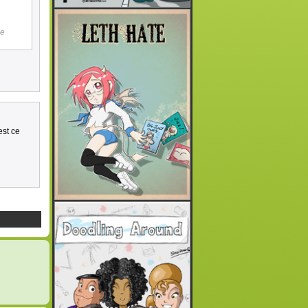
le
est ce