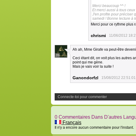
Merci beaucoup ^^ !
Et merci aussi à tous ceux 
J'en profite pour préciser 
samedi ! Bonne lecture à t
Merci pour ce rythme plus 
chrismi
11/06/2012 18:2
Ah ah, Mme Girafe va peut-être deven
39
Ceci étant dit, on voit plus les autres a
point qui me gène.
Mais je vais voir la suite !
Ganondorfzl
15/08/2012 22:51:01
Connecte-toi pour commenter
0 Commentaires Dans D'autres Lang
Français
Il n'y a encore aucun commentaire pour l'instant.