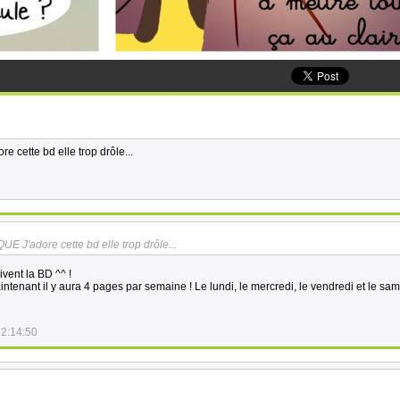
 cette bd elle trop drôle...
 J'adore cette bd elle trop drôle...
ivent la BD ^^ !
intenant il y aura 4 pages par semaine ! Le lundi, le mercredi, le vendredi et le sam
12:14:50