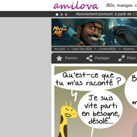
BDs, mangas, 
Abonnement premium: à partir de
3.
Le
Kickstarter Amilova est désormais
Déjà 100000
membres
et 1000
BDs 
Accueil
>
Liste Des BDs
>
Comics/BDs
>
Humour
Favoris
Partager
Plein