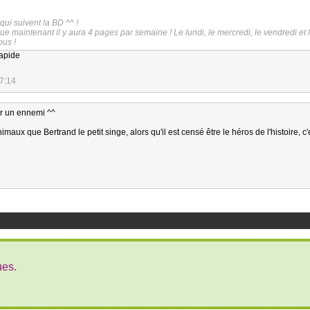
qui suivent la BD ^^ !
que maintenant il y aura 4 pages par semaine ! Le lundi, le mercredi, le vendredi et 
ous !
rapide
7:14
ir un ennemi ^^
nimaux que Bertrand le petit singe, alors qu'il est censé être le héros de l'histoire, c'
ues.