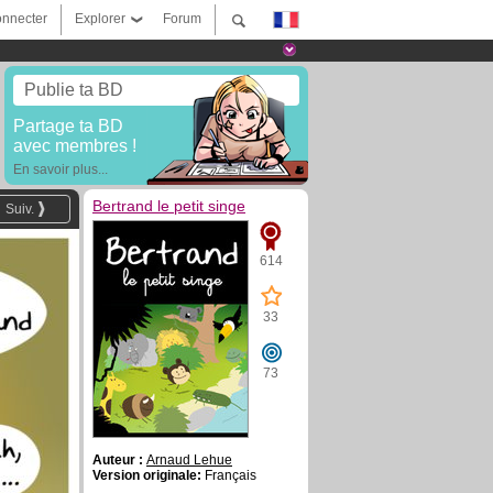
nnecter
Explorer
Forum
Publie ta BD
Partage ta BD
avec membres !
En savoir plus...
Bertrand le petit singe
Suiv.
614
33
73
Auteur :
Arnaud Lehue
Version originale:
Français