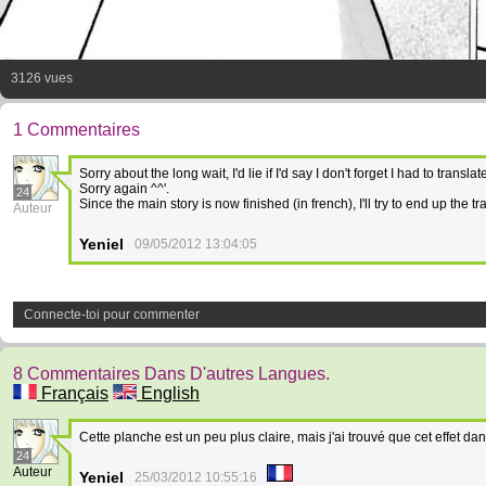
3126 vues
1 Commentaires
Sorry about the long wait, I'd lie if I'd say I don't forget I had to transl
Sorry again ^^'.
24
Since the main story is now finished (in french), I'll try to end up the t
Auteur
Yeniel
09/05/2012 13:04:05
Connecte-toi pour commenter
8 Commentaires Dans D'autres Langues.
Français
English
Cette planche est un peu plus claire, mais j'ai trouvé que cet effet da
24
Auteur
Yeniel
25/03/2012 10:55:16