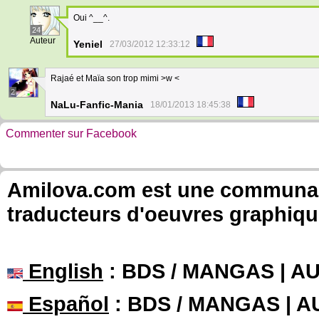
Oui ^__^.
24
Auteur
Yeniel
27/03/2012 12:33:12
Rajaé et Maïa son trop mimi >w <
2
NaLu-Fanfic-Mania
18/01/2013 18:45:38
Commenter sur Facebook
Amilova.com est une communauté
traducteurs d'oeuvres graphiqu
English
: BDS / MANGAS | 
Español
: BDS / MANGAS | 