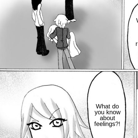
r
What do
you know
about
feelings?!