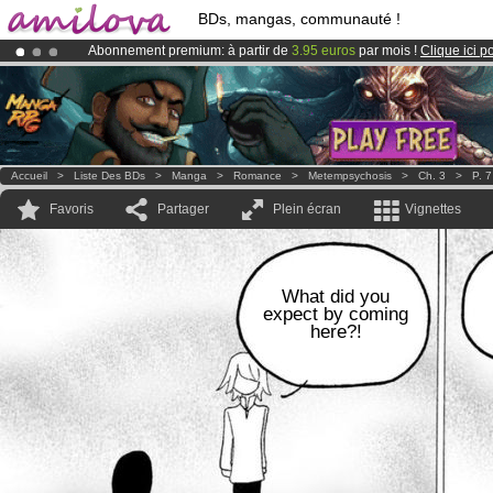
BDs, mangas, communauté !
Abonnement premium: à partir de
3.95 euros
par mois !
Clique ici p
Le
Kickstarter Amilova est désormais lancé
!.
Déjà 100000
membres
et 1000
BDs & Mangas
!
Accueil
>
Liste Des BDs
>
Manga
>
Romance
>
Metempsychosis
>
Ch. 3
>
P. 7
Favoris
Partager
Plein écran
Vignettes
What did you
expect by coming
here?!