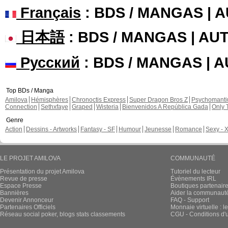
Français
: BDS / MANGAS | 
日本語
: BDS / MANGAS | A
Русский
: BDS / MANGAS | 
Top BDs / Manga
Amilova
Hémisphères
Chronoctis Express
Super Dragon Bros Z
Psychomant
Connection
Sethxfaye
Graped
Wisteria
Bienvenidos A República Gada
Only 
Genre
Action
Dessins - Artworks
Fantasy - SF
Humour
Jeunesse
Romance
Sexy - 
LE PROJET AMILOVA
COMMUNAUTÉ
Présentation du projet Amilova
Tutoriel du lecteur
Revue de presse
Évènements IRL
Espace Presse
Boutiques partenair
Bannières
Aider la communauté 
Devenir Annonceur
FAQ - Support
Partenaires Officiels
Monnaie virtuelle : l
Réseau social poker, blogs stats classements
CGU - Conditions d'ut