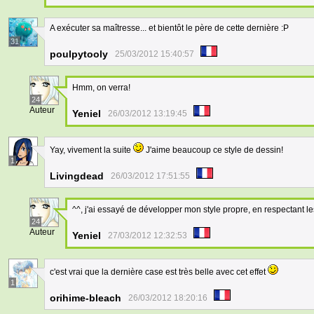
A exécuter sa maîtresse... et bientôt le père de cette dernière :P
31
poulpytooly
25/03/2012 15:40:57
Hmm, on verra!
24
Auteur
Yeniel
26/03/2012 13:19:45
Yay, vivement la suite
J'aime beaucoup ce style de dessin!
1
Livingdead
26/03/2012 17:51:55
^^, j'ai essayé de développer mon style propre, en respectant 
24
Auteur
Yeniel
27/03/2012 12:32:53
c'est vrai que la dernière case est très belle avec cet effet
1
orihime-bleach
26/03/2012 18:20:16