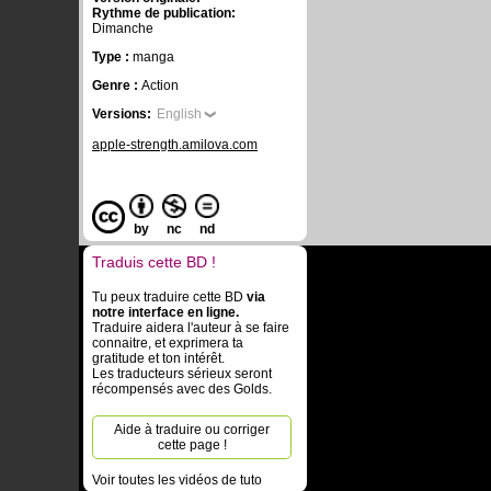
Rythme de publication:
Dimanche
Type :
manga
Genre :
Action
Versions:
English
apple-strength.amilova.com
by
nc
nd
Traduis cette BD !
Tu peux traduire cette BD
via
notre interface en ligne.
Traduire aidera l'auteur à se faire
connaitre, et exprimera ta
gratitude et ton intérêt.
Les traducteurs sérieux seront
récompensés avec des Golds.
Aide à traduire ou corriger
cette page !
Voir toutes les vidéos de tuto