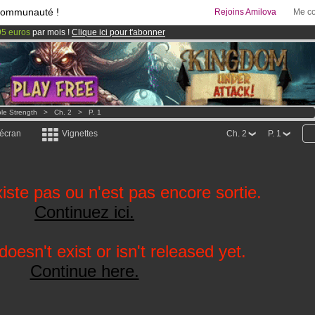
communauté !
Rejoins Amilova
Me co
95 euros
par mois !
Clique ici pour t'abonner
 lancé
!.
& Mangas
!
le Strength
>
Ch. 2
>
P. 1
 écran
Vignettes
Ch. 2
P. 1
iste pas ou n'est pas encore sortie.
Continuez ici.
oesn't exist or isn't released yet.
Continue here.