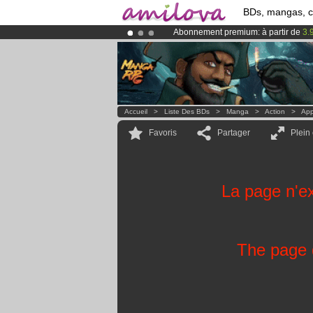
BDs, mangas, 
Abonnement premium: à partir de
3.
Le
Kickstarter Amilova est désormais
Déjà 134393
membres
et 1208
BDs 
Accueil
>
Liste Des BDs
>
Manga
>
Action
>
App
Favoris
Partager
Plein
La page n'ex
The page d