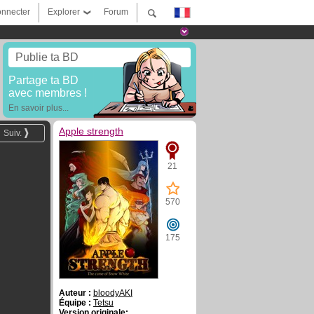
nnecter
Explorer
Forum
Publie ta BD
Partage ta BD
avec membres !
En savoir plus...
Apple strength
Suiv.
21
570
175
Auteur :
bloodyAKI
Équipe :
Tetsu
Version originale: