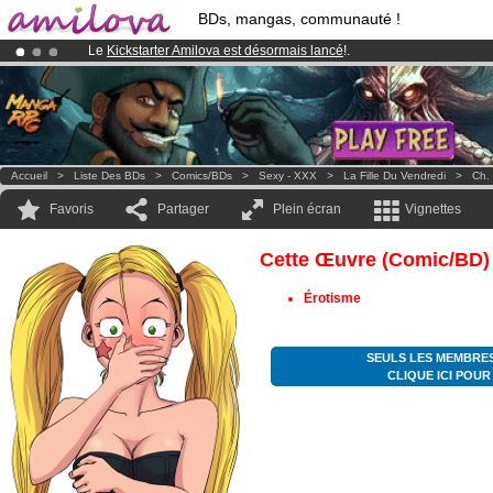
BDs, mangas, communauté !
Le
Kickstarter Amilova est désormais lancé
!.
Abonnement premium: à partir de
3.95 euros
par mois !
Clique ici p
Déjà 100000
membres
et 1000
BDs & Mangas
!
Accueil
>
Liste Des BDs
>
Comics/BDs
>
Sexy - XXX
>
La Fille Du Vendredi
>
Ch.
Favoris
Partager
Plein écran
Vignettes
Cette Œuvre (comic/BD)
Érotisme
SEULS LES MEMBRES
CLIQUE ICI POU