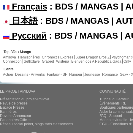
Français
: BDS / MANGAS | 
日本語
: BDS / MANGAS | A
Русский
: BDS / MANGAS | 
Top BDs / Manga
Amilova
Hémisphères
Chronoctis Express
Super Dragon Bros Z
Psychomant
Connection
Sethxfaye
Graped
Wisteria
Bienvenidos A República Gada
Only 
Genre
Action
Dessins - Artworks
Fantasy - SF
Humour
Jeunesse
Romance
Sexy - 
LE PROJET AMILOVA
COMMUNAUTÉ
Présentation du projet Amilova
Tutoriel du lecteur
Revue de presse
Évènements IRL
Espace Presse
Boutiques partenair
Bannières
Aider la communauté 
Devenir Annonceur
FAQ - Support
Partenaires Officiels
Monnaie virtuelle : l
Réseau social poker, blogs stats classements
CGU - Conditions d'ut