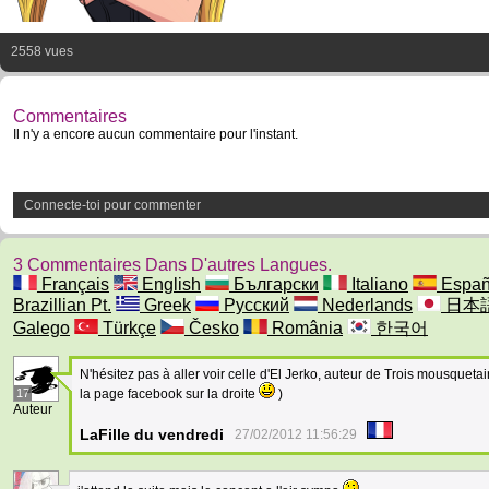
2558 vues
Commentaires
Il n'y a encore aucun commentaire pour l'instant.
Connecte-toi pour commenter
3 Commentaires Dans D'autres Langues.
Français
English
Български
Italiano
Españ
Brazillian Pt.
Greek
Русский
Nederlands
日本
Galego
Türkçe
Česko
România
한국어
N'hésitez pas à aller voir celle d'El Jerko, auteur de Trois mousquetair
17
la page facebook sur la droite
)
Auteur
LaFille du vendredi
27/02/2012 11:56:29