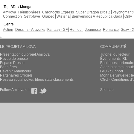
Top BDs / Manga
Amilova
Hémisphères
Chronoctis Express
Super Dragon Bros Z
Psychomant
Connection
Sethxfaye
Graped
Wisteria
Bienvenidos A República Gada
Only 
Genre
Action
Dessins - Artworks
Fantasy - SF
Humour
Jeunesse
Romance
Sexy - 
LE PROJET AMILOVA
COMMUNAUTÉ
Présentation du projet Amilova
Tutoriel du lecteur
Revue de presse
Évènements IRL
Espace Presse
Boutiques partenair
Bannières
Aider la communauté 
Devenir Annonceur
FAQ - Support
Partenaires Officiels
Monnaie virtuelle : l
Réseau social poker, blogs stats classements
CGU - Conditions d'ut
Follow Amilova on
Sitemap