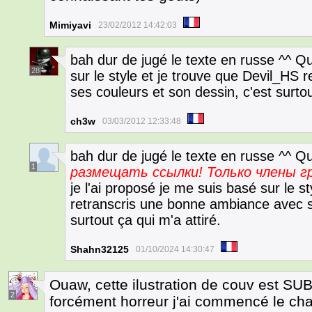
Mimiyavi
23/02/2012 14:42:03
bah dur de jugé le texte en russe ^^ Qu
28
sur le style et je trouve que Devil_HS
ses couleurs et son dessin, c'est surtou
ch3w
03/03/2012 12:33:48
bah dur de jugé le texte en russe ^^ 
1
размещать ссылки!
Только члены 
je l'ai proposé je me suis basé sur le s
retranscris une bonne ambiance avec se
surtout ça qui m'a attiré.
Shahn32125
01/10/2024 14:30:47
Ouaw, cette ilustration de couv est SU
2
forcément horreur j'ai commencé le chap