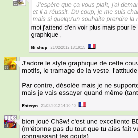
J'espère que ça vous plaît, j'ai dema
25
et il a réussit. Du coup, je me suis cha
mais si quelqu'un souhaite prendre la re
moi j'attend d'en voir plus mais pour le
graphique ,
Biishop
21/02/2012 13:19:15
J'adore le style graphique de cette couv
33
motifs, le tramage de la veste, l'attitud
Par contre, désolée mais je ne supporte
mais je vais essayer quand même (tant 
Esteryn
21/02/2012 14:10:40
bien joué Ch3w! c'est une excellente BD
21
(m'étonne pas du tout que tu aies fait v
connaissant tes gouts)