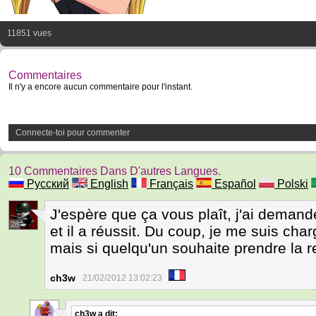
11851 vues
Commentaires
Il n'y a encore aucun commentaire pour l'instant.
Connecte-toi pour commenter
10 Commentaires Dans D'autres Langues.
Русский
English
Français
Español
Polski
J'espère que ça vous plaît, j'ai demand
28
et il a réussit. Du coup, je me suis char
mais si quelqu'un souhaite prendre la re
ch3w
21/02/2012 13:02:23
ch3w
a dit: