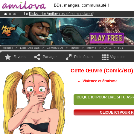
BDs, mangas, communauté !
Le
Kickstarter Amilova est désormais lancé
!.
Abonnement premium: à partir de
3.95 euros
par mois !
Clique ici p
Déjà 100000
membres
et 1000
BDs & Mangas
!
Accueil
>
Liste Des BDs
>
Comics/BDs
>
Thriller
>
Inferno
>
Ch. 1
>
P. 1
Favoris
Partager
Plein écran
Vignettes
Cette Œuvre (comic/BD)
Violence et érotisme
CLIQUE ICI POUR LIRE SI TU A
CLIQUE ICI POUR 