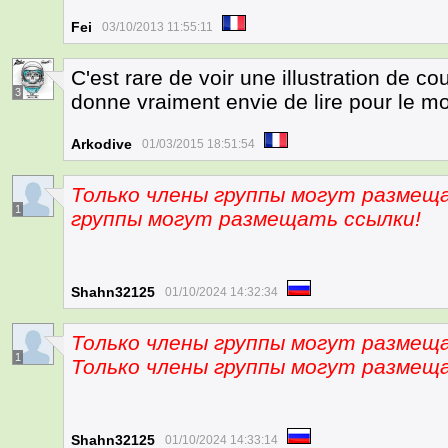
Fei
03/10/2013 11:55:11
C'est rare de voir une illustration de co
3
donne vraiment envie de lire pour le m
Arkodive
01/03/2015 18:51:54
Только члены группы могут размещ
1
группы могут размещать ссылки!
Shahn32125
01/10/2024 14:32:34
Только члены группы могут размещ
1
Только члены группы могут размещ
Shahn32125
01/10/2024 14:33:14