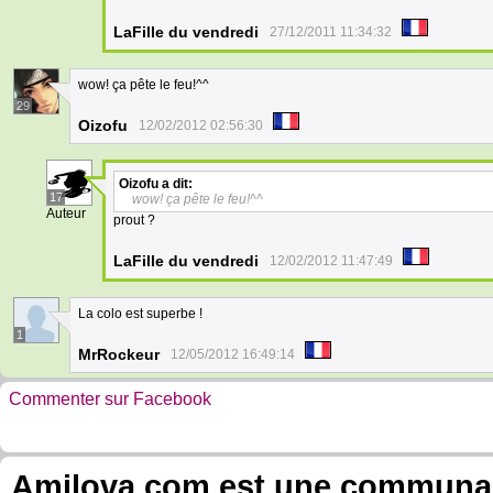
LaFille du vendredi
27/12/2011 11:34:32
wow! ça pête le feu!^^
29
Oizofu
12/02/2012 02:56:30
Oizofu
a dit:
17
wow! ça pête le feu!^^
Auteur
prout ?
LaFille du vendredi
12/02/2012 11:47:49
La colo est superbe !
1
MrRockeur
12/05/2012 16:49:14
Commenter sur Facebook
Amilova.com est une communauté