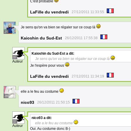
C'est probable
LaFille du vendredi
27/12/2011 11:33:55
Je sens qu'on va bien se régaler sur ce coup là
26
Kaioshin du Sud-Est
26/12/2011 17:55:38
Kaioshin du Sud-Est
a dit:
17
Je sens qu'on va bien se régaler sur ce coup là
Auteur
Je l'espère pour vous
LaFille du vendredi
27/12/2011 11:34:19
elle a le feu au costume
28
nico93
26/12/2011 21:50:15
nico93
a dit:
17
elle a le feu au costume
Auteur
Oui. Au costume donc B-)