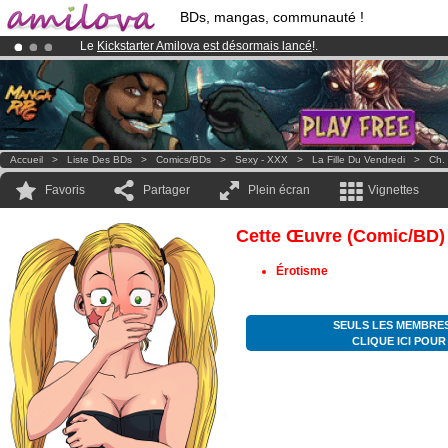
BDs, mangas, communauté !
Le
Kickstarter Amilova est désormais lancé
!.
Abonnement premium: à partir de
3.95 euros
par mois !
Clique ici p
Déjà 134393
membres
et 1208
BDs & Mangas
!
Accueil
>
Liste Des BDs
>
Comics/BDs
>
Sexy - XXX
>
La Fille Du Vendredi
>
Ch.
Favoris
Partager
Plein écran
Vignettes
Cette Œuvre (comic/BD)
Érotisme
SEULS LES MEMBRES
CLIQUE ICI POU