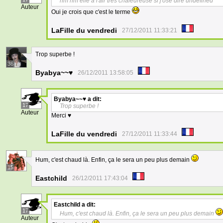
hm hm elle à l'air très chaleureuse si j'ose dire undefined
Auteur
Oui je crois que c'est le terme
LaFille du vendredi
27/12/2011 11:33:21
Trop superbe !
36
Byabya~~♥
26/12/2011 13:58:05
Byabya~~♥
a dit:
17
Trop superbe !
Auteur
Merci ♥
LaFille du vendredi
27/12/2011 11:33:44
Hum, c'est chaud là. Enfin, ça le sera un peu plus demain
15
Eastchild
26/12/2011 17:43:04
Eastchild
a dit:
17
Hum, c'est chaud là. Enfin, ça le sera un peu plus demain
Auteur