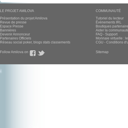
LE PROJET AMILOVA
COMMUNAUTÉ
Présentation du projet Amilova
Tutoriel du lecteur
Revue de presse
Évènements IRL
Espace Presse
Boutiques partenair
Bannières
Aider la communauté 
Devenir Annonceur
FAQ - Support
Partenaires Officiels
Monnaie virtuelle : l
Réseau social poker, blogs stats classements
CGU - Conditions d'ut
Follow Amilova on
Sitemap