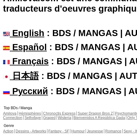
traducteurs d'oeuvres graphiqu
English
: BDS / MANGAS | 
Español
: BDS / MANGAS | 
Français
: BDS / MANGAS | 
日本語
: BDS / MANGAS | A
Русский
: BDS / MANGAS | 
Top BDs / Manga
Amilova
Hémisphères
Chronoctis Express
Super Dragon Bros Z
Psychomant
Connection
Sethxfaye
Graped
Wisteria
Bienvenidos A República Gada
Only 
Genre
Action
Dessins - Artworks
Fantasy - SF
Humour
Jeunesse
Romance
Sexy - 