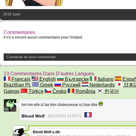
2542 vues
Commentaires
Il n'y a encore aucun commentaire pour l'instant.
Connecte-toi pour commenter
13 Commentaires Dans D'autres Langues.
Français
English
Български
Italiano
Españ
Brazillian Pt.
Greek
Русский
Nederlands
日本
Galego
Türkçe
Česko
România
한국어
hm hm elle à l'air très chaleureuse si j'ose dire
46
Blood Wolf
26/12/2011 13:56:51
Blood Wolf
a dit:
17