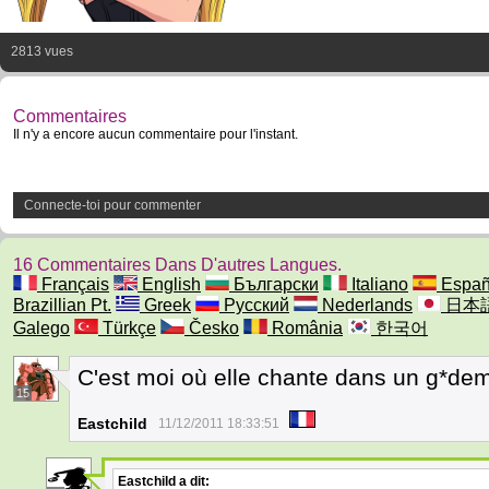
2813 vues
Commentaires
Il n'y a encore aucun commentaire pour l'instant.
Connecte-toi pour commenter
16 Commentaires Dans D'autres Langues.
Français
English
Български
Italiano
Españ
Brazillian Pt.
Greek
Русский
Nederlands
日本
Galego
Türkçe
Česko
România
한국어
C'est moi où elle chante dans un g*dem
15
Eastchild
11/12/2011 18:33:51
Eastchild
a dit: