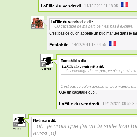
LaFille du vendredi
14/12/2011 11:48:05
LaFille du vendredi
a dit:
OU cacatage de ma part, ce n'est pas à exclure.
15
C'est pas ce qu'on appelle un bug manuel dans le j
Eastchild
14/12/2011 18:44:55
Eastchild
a dit:
17
LaFille du vendredi
a dit:
Auteur
OU cacatage de ma part, ce n'est pas à exc
C'est pas ce qu'on appelle un bug manuel dan
Oué un cacatage quoi.
LaFille du vendredi
19/12/2011 09:52:39
Fladnag
a dit:
17
oh, je crois que j'ai vu la suite trop
Auteur
aussi ;o)