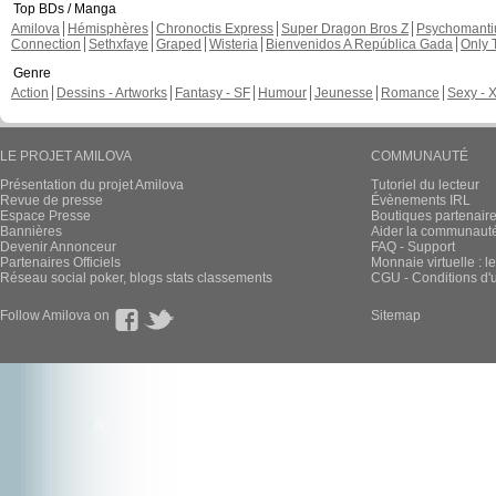
Top BDs / Manga
Amilova
Hémisphères
Chronoctis Express
Super Dragon Bros Z
Psychomant
Connection
Sethxfaye
Graped
Wisteria
Bienvenidos A República Gada
Only 
Genre
Action
Dessins - Artworks
Fantasy - SF
Humour
Jeunesse
Romance
Sexy - 
LE PROJET AMILOVA
COMMUNAUTÉ
Présentation du projet Amilova
Tutoriel du lecteur
Revue de presse
Évènements IRL
Espace Presse
Boutiques partenair
Bannières
Aider la communauté 
Devenir Annonceur
FAQ - Support
Partenaires Officiels
Monnaie virtuelle : l
Réseau social poker, blogs stats classements
CGU - Conditions d'ut
Follow Amilova on
Sitemap