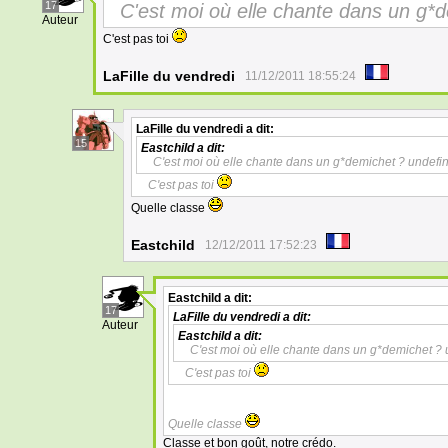
17
C'est moi où elle chante dans un g*
Auteur
C'est pas toi
LaFille du vendredi
11/12/2011 18:55:24
LaFille du vendredi
a dit:
15
Eastchild
a dit:
C'est moi où elle chante dans un g*demichet ? undefi
C'est pas toi
Quelle classe
Eastchild
12/12/2011 17:52:23
Eastchild
a dit:
17
LaFille du vendredi
a dit:
Auteur
Eastchild
a dit:
C'est moi où elle chante dans un g*demichet ?
C'est pas toi
Quelle classe
Classe et bon goût, notre crédo.