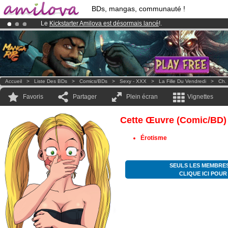
BDs, mangas, communauté !
Le
Kickstarter Amilova est désormais lancé
!.
Abonnement premium: à partir de
3.95 euros
par mois !
Clique ici p
Déjà 100000
membres
et 1000
BDs & Mangas
!
Accueil
>
Liste Des BDs
>
Comics/BDs
>
Sexy - XXX
>
La Fille Du Vendredi
>
Ch.
Favoris
Partager
Plein écran
Vignettes
Cette Œuvre (comic/BD)
Érotisme
SEULS LES MEMBRES
CLIQUE ICI POU