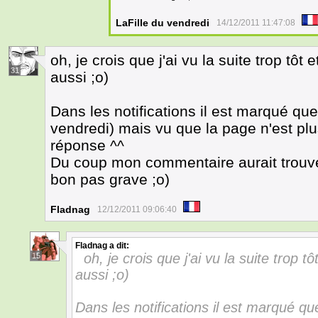
LaFille du vendredi
14/12/2011 11:47:08
oh, je crois que j'ai vu la suite trop tô
31
aussi ;o)
Dans les notifications il est marqué qu
vendredi) mais vu que la page n'est plu
réponse ^^
Du coup mon commentaire aurait trouvé
bon pas grave ;o)
Fladnag
12/12/2011 09:06:40
Fladnag
a dit:
oh, je crois que j'ai vu la suite trop 
15
aussi ;o)
Dans les notifications il est marqué qu