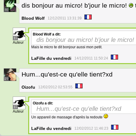
dis bonjour au micro! b'jour le micro!
46
Blood Wolf
12/12/2011 13:31:39
Blood Wolf
a dit:
17
dis bonjour au micro! b'jour le micro
Auteur
Mais le micro te dit bonjour aussi mon petit.
LaFille du vendredi
14/12/2011 11:50:24
Hum...qu'est-ce qu'elle tient?xd
29
Oizofu
12/02/2012 02:53:55
Oizofu
a dit:
17
Hum...qu'est-ce qu'elle tient?xd
Auteur
Un appareil de massage d'après la redoute
LaFille du vendredi
12/02/2012 11:46:23